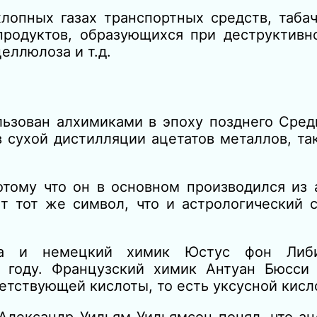
опных газах транспортных средств, таба
продуктов, образующихся при деструктивн
целлюлоза и т.д.
ьзован алхимиками в эпоху позднего Средн
 сухой дистилляции ацетатов металлов, та
отому что он в основном производился из 
 тот же символ, что и астрологический 
ма и немецкий химик Юстус фон Либи
 году. Французский химик Антуан Бюсси 
тствующей кислоты, то есть уксусной кисло