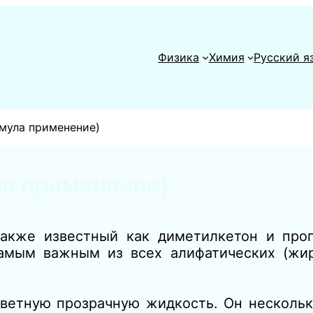
Физика
Химия
Русский я
рмула применение)
ла применение)
также известный как диметилкетон и проп
мым важным из всех алифатических (жир
ветную прозрачную жидкость. Он нескольк