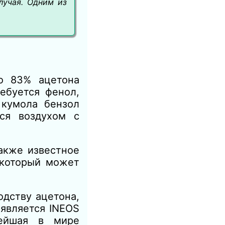
лучая. Одним из
о 83% ацетона
ебуется фенол,
 кумола бензол
ся воздухом с
акже известное
 который может
дству ацетона,
 является INEOS
нейшая в мире