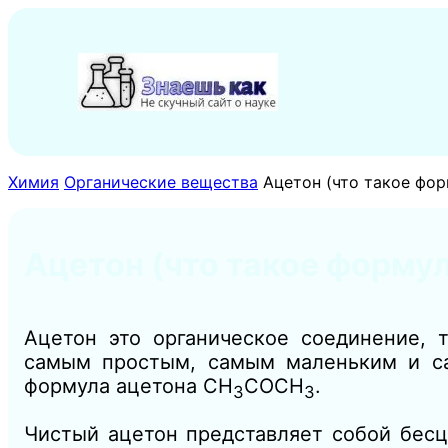
Перейти
к
содержимому
Химия
Органические вещества
Ацетон (что такое фо
Ацетон (что такое форму
Ацетон это органическое соединение, 
самым простым, самым маленьким и са
формула ацетона CH
COCH
.
3
3
Чистый ацетон представляет собой бесц