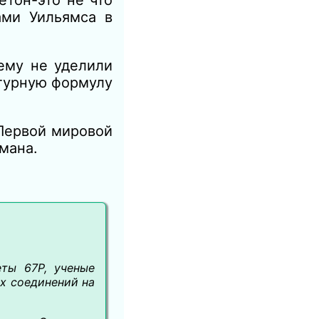
етон-это не что
ами Уильямса в
ему не уделили
турную формулу
Первой мировой
мана.
еты 67P, ученые
х соединений на