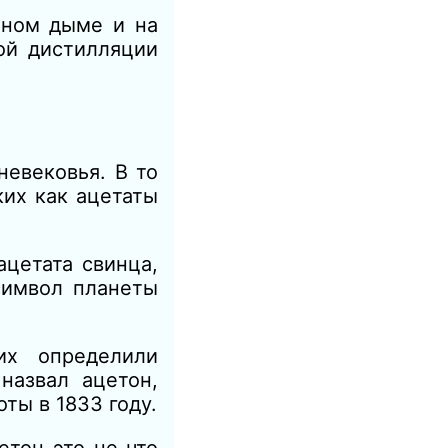
чном дыме и на
ой дистилляции
евековья. В то
ких как ацетаты
ацетата свинца,
символ планеты
х определили
назвал ацетон,
ты в 1833 году.