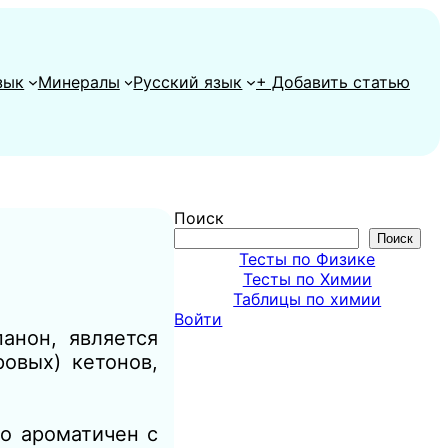
зык
Минералы
Русский язык
+ Добавить статью
Поиск
Поиск
Тесты по Физике
Тесты по Химии
Таблицы по химии
Войти
анон, является
овых) кетонов,
о ароматичен с