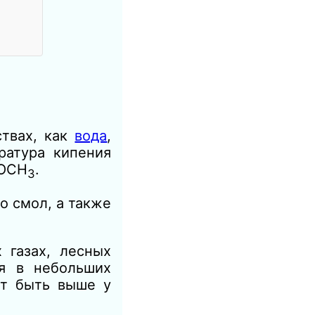
ствах, как
вода
,
ратура кипения
OCH
.
3
о смол, а также
 газах, лесных
я в небольших
т быть выше у