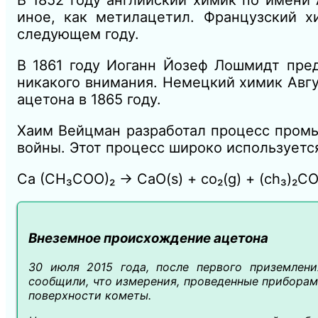
В 1852 году английский химик по имени 
иное, как метилацетил. Французский 
следующем году.
В 1861 году Иоганн Йозеф Лошмидт пред
никакого внимания. Немецкий химик Авг
ацетона в 1865 году.
Хаим Вейцман разработал процесс промы
войны. Этот процесс широко используется
Ca (CH₃COO)₂ → CaO(s) + co₂(g) + (ch₃)₂C
Внеземное происхождение ацетона
30 июля 2015 года, после первого приземлени
сообщили, что измерения, проведенные приборам
поверхности кометы.