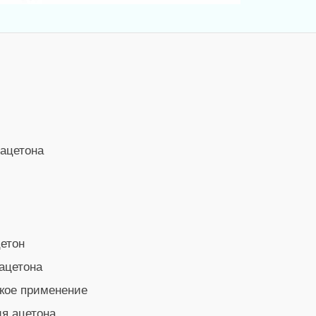
ацетона
етон
ацетона
кое применение
я ацетона