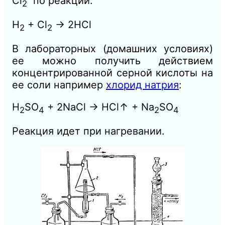
Cl
по реакции:
2
H
+ Cl
→ 2HCl
2
2
В лабораторных (домашних условиях)
ее можно получить действием
концентрированной серной кислоты на
ее соли например
хлорид натрия
:
H
SO
+ 2NaCl → HCl↑ + Na
SO
2
4
2
4
Реакция идет при нагревании.