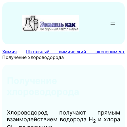
Перейти
к
содержимому
Химия
Школьный химический эксперимент
Получение хлороводорода
Получение
хлороводорода
Хлороводород получают прямым
взаимодействием водорода Н
и хлора
2