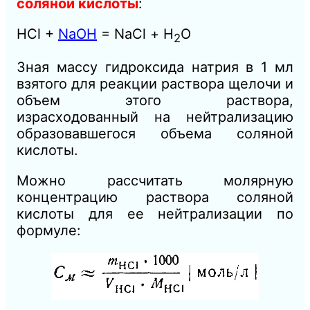
соляной кислоты
:
НСl +
NaOH
= NaCl + Н
O
2
Зная
массу гидроксида натрия в
1
мл
взятого для
реакции раствора щелочи и
объем этого раствора,
израсходованный
на
нейтрализацию
образовавшегося объема соляной
кислоты.
Можно рассчитать молярную
концентрацию раствора соляной
кислоты для ее нейтрализации по
формуле: