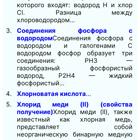
которого входят: водород H и хлор
Cl. Разница между
хлороводородом…
Соединения фосфора с
водородом
Соединения фосфора с
водородом и галогенами С
водородом фосфор образует три
соединения: РН3 —
газообразный фосфористый
водород, Р2Н4 — жидкий
фосфористый…
Хлорноватая кислота
…
Хлорид меди (II) (свойства
получение)
Хлорид меди (II), также
известный как хлорная медь,
представляет собой
неорганическую бинарную медную