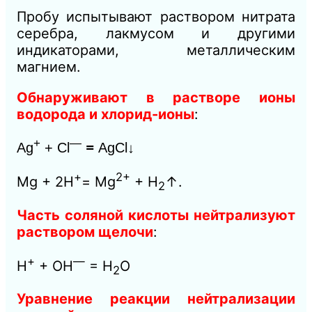
Пробу испытывают раствором нитрата
серебра, лакмусом и другими
индикаторами, металлическим
магнием.
Обнаруживают в
растворе ионы
водорода и хлорид-ионы
:
+
—
Ag
+ Cl
=
AgCl↓
+
2+
Mg + 2Н
= Mg
+ H
↑.
2
Часть соляной кислоты нейтрализуют
раствором щелочи
:
+
—
Н
+ ОН
= Н
O
2
Уравнение реакции нейтрализации