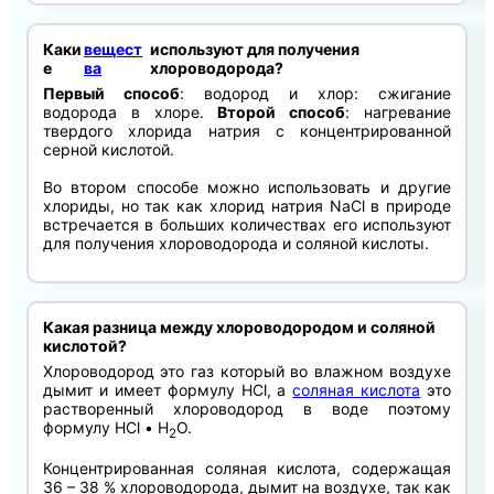
Каки
вещест
используют для получения
е
ва
хлороводорода?
Первый способ
: водород и хлор: сжигание
водорода в хлоре.
Второй способ
: нагревание
твердого хлорида натрия с концентрированной
серной кислотой.
Во втором способе можно использовать и другие
хлориды, но так как хлорид натрия NaCl в природе
встречается в больших количествах его используют
для получения хлороводорода и соляной кислоты.
Какая разница между хлороводородом и соляной
кислотой?
Хлороводород это газ который во влажном воздухе
дымит и имеет формулу HCl, а
соляная кислота
это
растворенный хлороводород в воде поэтому
формулу HCl • Н
О.
2
Концентрированная соляная кислота, содержащая
36 – 38 % хлороводорода, дымит на воздухе, так как