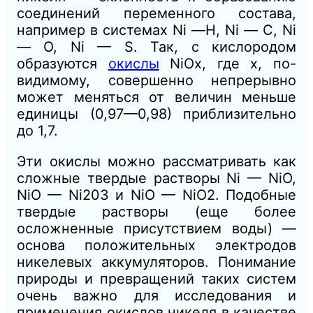
соединений переменного состава,
например в системах Ni —Н, Ni — С, Ni
— О, Ni — S. Так, с кислородом
образуются
окислы
NiOx, где х, по-
видимому, совершенно непрерывно
может меняться от величин меньше
единицы (0,97—0,98) приблизительно
до 1,7.
Эти окислы можно рассматривать как
сложные твердые растворы Ni — NiO,
NiO — Ni203 и NiO — NiO2. Подобные
твердые растворы (еще более
осложненные присутствием воды) —
основа положительных электродов
никелевых аккумуляторов. Понимание
природы и превращений таких систем
очень важно для исследования и
применения окислов никеля в качестве