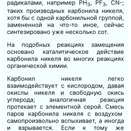
радикалами, например РН
, PF
, CN-;
3
3
таких производных карбонила никеля,
хотя бы с одной карбонильной группой,
замененной на что-то иное, сейчас
синтезировано уже несколько сот.
На подобных реакциях замещения
основано каталитическое действие
карбонила никеля во многих реакциях
органической химии.
Карбонил никеля легко
взаимодействует с кислородом, давая
окислы никеля и свободную окись
углерода; аналогичная реакция
протекает с элементной серой. Смесь
паров карбонила никеля с воздухом
самопроизвольно вспыхивает, а иногда
и взрывается. Если к тому же