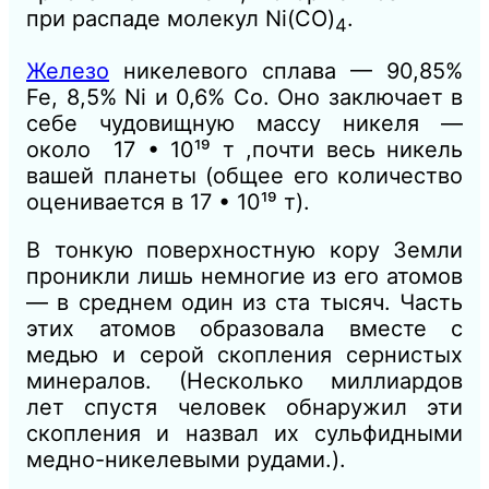
при распаде молекул Ni(CO)
.
4
Железо
никелевого сплава — 90,85%
Fe, 8,5% Ni и 0,6% Со. Оно заключает в
себе чудовищную массу никеля —
около 17 • 10¹⁹ т ,почти весь никель
вашей планеты (общее его количество
оценивается в 17 • 10¹⁹ т).
В тонкую поверхностную кору Земли
проникли лишь немногие из его атомов
— в среднем один из ста тысяч. Часть
этих атомов образовала вместе с
медью и серой скопления сернистых
минералов. (Несколько миллиардов
лет спустя человек обнаружил эти
скопления и назвал их сульфидными
медно-никелевыми рудами.).