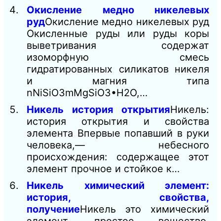
Окисление медно никелевых
руд
Окисление медно никелевых руд
Окисленные руды или руды коры
выветривания содержат
изоморфную смесь
гидратированных силикатов никеля
и магния типа
nNiSiO3mMgSiO3•H2O,…
Никель история открытия
Никель:
история открытия и свойства
элемента Впервые попавший в руки
человека,— небесного
происхождения: содержащее этот
элемент прочное и стойкое к…
Никель химический элемент:
история, свойства,
получение
Никель это химический