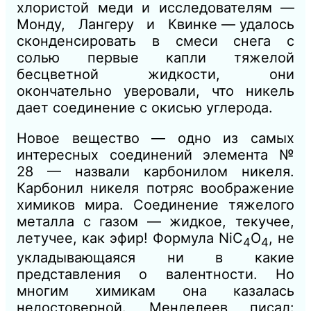
хлористой меди и исследователям —
Монду, Лангеру и Квинке — удалось
сконденсировать в смеси снега с
солью первые капли тяжелой
бесцветной жидкости, они
окончательно уверовали, что никель
дает соединение с окисью углерода.
Новое вещество — одно из самых
интересных соединений элемента №
28 — назвали карбонилом никеля.
Карбонил никеля потряс воображение
химиков мира. Соединение тяжелого
металла с газом — жидкое, текучее,
летучее, как эфир! Формула NiC
О
, не
4
4
укладывающаяся ни в какие
представления о валентности. Но
многим химикам она казалась
недостоверной. Менделеев писал: