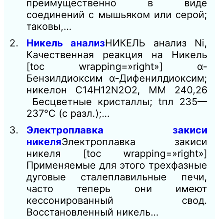
преимущественно в виде
соединений с мышьяком или серой;
таковы,…
Никель анализ
НИКЕЛЬ анализ Ni,
Качественная реакция на Никель
[toc wrapping=»right»] α-
Бензилдиоксим α-Дифенилдиоксим;
никелон C14H12N2O2, ММ 240,26
Бесцветные кристаллы; tпл 235—
237°С (с разл.);…
Электроплавка закиси
никеля
Электроплавка закиси
никеля [toc wrapping=»right»]
Применяемые для этого трехфазные
дуговые сталеплавильные печи,
часто теперь они имеют
кессонированный свод.
Восстановленный никель…