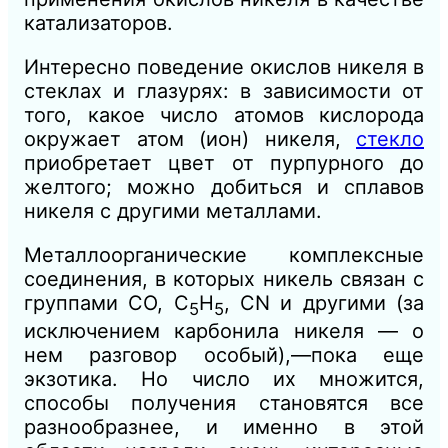
катализаторов.
Интересно поведение окислов никеля в
стеклах и глазурях: в зависимости от
того, какое число атомов кислорода
окружает атом (ион) никеля,
стекло
приобретает цвет от пурпурного до
желтого; можно добиться и сплавов
никеля с другими металлами.
Металлоорганические комплексные
соединения, в которых никель связан с
группами СО, С
Н
, CN и другими (за
5
5
исключением карбонила никеля — о
нем разговор особый),—пока еще
экзотика. Но число их множится,
способы получения становятся все
разнообразнее, и именно в этой