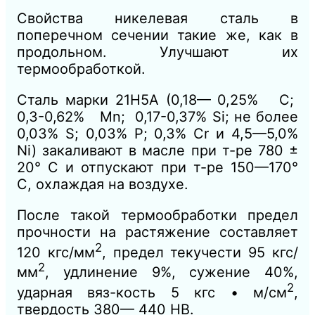
Свойства никелевая сталь в
поперечном сечении такие же, как в
продольном. Улучшают их
термообработкой.
Сталь марки 21H5A (0,18— 0,25% С;
0,3-0,62% Мn; 0,17-0,37% Si; не более
0,03% S; 0,03% Р; 0,3% Сr и 4,5—5,0%
Ni) закаливают в масле при т-ре 780 ±
20° С и отпускают при т-ре 150—170°
С, охлаждая на воздухе.
После такой термообработки предел
прочности на растяжение составляет
2
120 кгс/мм
, предел текучести 95 кгс/
2
мм
, удлинение 9%, сужение 40%,
2
ударная вяз-кость 5 кгс • м/см
,
твердость 380— 440 НВ.