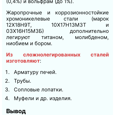
(0,4%) и вольфрам (до 1%).
Жаропрочные и коррозионностойкие
хромоникелевые стали (марок
12Х18Н9Т, 10Х17Н13МЗТ и
03Х16Н15МЗБ) дополнительно
легируют титаном, молибденом,
ниобием и бором.
Из сложнолегированных сталей
изготовляют
:
Арматуру печей.
Трубы.
Сопловые лопатки.
Муфели и др. изделия.
Вывод