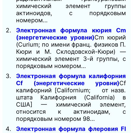
химический элемент группы
актиноидов, с порядковым
номером…
Электронная формула кюрия Cm
(энергетические уровни)
Cm кюрий
(Curium; по имени франц. физиков П.
Кюри и М. Склодовской-Кюри) —
химический элемент 3-й группы, с
порядковым номером…
Электронная формула калифорния
Cf (энергетические уровни)
Cf
калифорний [Californium; от назв.
штата Калифорния (California) в
США] — химический элемент,
относится к актиноидам, с
порядковым номером 98…
Электронная формула флеровия Fl