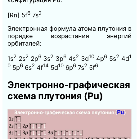
6
2
[Rn] 5f
7s
Электронная формула атома плутония в
порядке возрастания энергий
орбиталей:
2
2
6
2
6
2
10
6
2
1
1s
2s
2p
3s
3p
4s
3d
4p
5s
4d
0
6
2
14
10
6
2
6
5p
6s
4f
5d
6p
7s
5f
Электронно-графическая
схема плутония
(Pu)