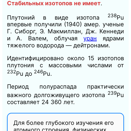
Стабильных изотопов не имеет
.
238
Плутоний в виде изотопа
Рu
впервые получили (1940) амер. ученые
Г. Сиборг, Э. Макмиллан, Дж. Кеннеди
и А. Валем, облучая
уран
ядрами
тяжелого водорода — дейтронами.
Идентифицировано около 15 изотопов
плутония с массовыми числами от
232
246
Pu до
Pu.
Период полураспада практически
239
важного долгоживущего изотопа
Pu
составляет 24 360 лет.
Для более глубокого изучения его
атомного строения, физических