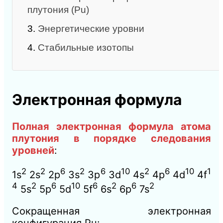
плутония (Pu)
3.
Энергетические уровни
4.
Стабильные изотопы
Электронная формула
Полная электронная формула атома
плутония в порядке следования
уровней
:
2
2
6
2
6
10
2
6
10
1
1s
2s
2p
3s
3p
3d
4s
4p
4d
4f
4
2
6
10
6
2
6
2
5s
5p
5d
5f
6s
6p
7s
Сокращенная электронная
конфигурация Pu: