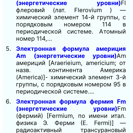
(энергетические уровни)
Fl
флеровий (лат. Flerovium ) —
химический элемент 14-й группы, с
порядковым номером 114 в
периодической системе. Атомный
номер 114,…
Электронная формула америция
Am (энергетические уровни)
Am
америций [Araerieium, americium; от
назв. континента Америка
(America)]- химический элемент 3-й
группы, с порядковым номером 95 в
периодической системе….
Электронная формула фермия Fm
(энергетические уровни)
Fm
(фермий) [Fermium, по имени итал.
физика Э. Ферми (Е. Fermi)] —
радиоактивный трансурановый