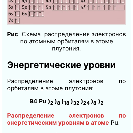
Рис
. Схема распределения электронов
по атомным орбиталям в атоме
плутония.
Энергетические уровни
Распределение электронов по
орбиталям в атоме плутония:
94 Pu )
)
)
)
)
)
)
2
8
18
32
24
8
2
Распределение электронов по
энергетическим уровням в атоме
Pu: