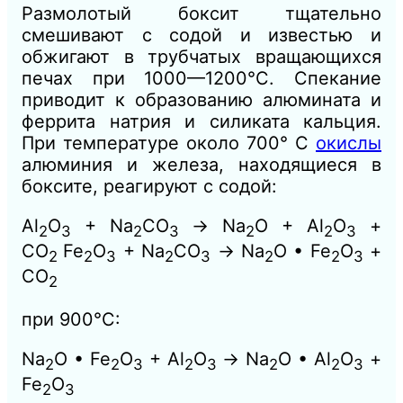
Размолотый боксит тщательно
смешивают с содой и известью и
обжигают в трубчатых вращающихся
печах при 1000—1200°
С.
Спекание
приводит к образованию алюмината и
феррита натрия и силиката кальция.
При температуре около 700° С
окислы
алюминия и железа, находящиеся в
боксите, реагируют с содой:
Al
O
+ Na
CO
→
Na
O + Аl
O
+
2
3
2
3
2
2
3
СO
Fe
O
+ Na
CO
→
Na
O • Fe
O
+
2
2
3
2
3
2
2
3
CO
2
при 900°С:
Na
O • Fe
O
+ Al
O
→
Na
O • Al
O
+
2
2
3
2
3
2
2
3
Fe
O
2
3