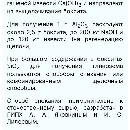
гашеной извести Са(ОН)
и направляют
2
на выщелачивание боксита.
Для получения 1 т Аl
O
расходуют
2
3
около 2,5
т
боксита, до
200
кг
NaOH и
до 120
кг
извести (на регенерацию
щелочи).
При большом содержании в бокситах
SiO
для получения глинозема
2
пользуются способом спекания или
комбинированным щелочным
способом.
Способ спекания, применительно к
отечественному сырью, разработан в
ГИПХ А. А. Яковкиным и И. С.
Лилеевым.