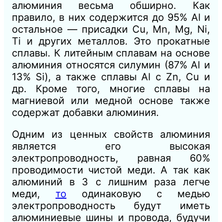
алюминия весьма обширно. Как
правило, в них содержится до 95% Аl и
остальное — присадки Сu, Mn, Mg, Ni,
Ti и других металлов. Это прокатные
сплавы. К литейным сплавам на основе
алюминия относятся силумин (87% Аl и
13% Si), а также сплавы Аl с Zn, Сu и
др. Кроме того, многие сплавы на
магниевой или медной основе также
содержат добавки алюминия.
Одним из ценных свойств алюминия
является его высокая
электропроводность, равная 60%
проводимости чистой меди. А так как
алюминий в 3 с лишним раза легче
меди,
то
одинаковую с медью
электропроводность будут иметь
алюминиевые шины и провода, будучи