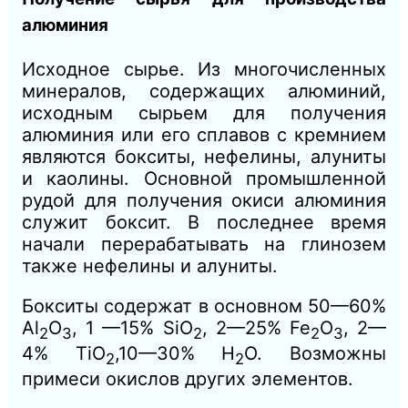
алюминия
Исходное сырье. Из многочисленных
минералов, содержащих алюминий,
исходным сырьем для получения
алюминия или его сплавов с кремнием
являются бокситы, нефелины, алуниты
и каолины. Основной промышленной
рудой для получения окиси алюминия
служит боксит. В последнее время
начали перерабатывать на глинозем
также нефелины и алуниты.
Бокситы содержат в основном 50—60%
Аl
O
, 1 —15% SiO
, 2—25% Fe
O
, 2—
2
3
2
2
3
4% TiO
,10—30% Н
O. Возможны
2
2
примеси окислов других элементов.