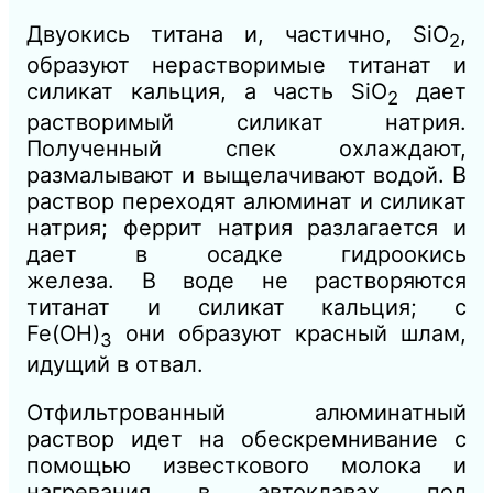
Двуокись титана и, частично, SiO
,
2
образуют нерастворимые титанат и
силикат кальция, а часть SiO
дает
2
растворимый силикат натрия.
Полученный спек охлаждают,
размалывают и выщелачивают водой. В
раствор переходят алюминат и силикат
натрия; феррит натрия разлагается и
дает в осадке гидроокись
железа.
В
воде не растворяются
титанат и силикат кальция; с
Fe(OH)
они образуют красный шлам,
3
идущий в отвал.
Отфильтрованный алюминатный
раствор идет на обескремнивание с
помощью известкового молока и
нагревания в автоклавах под