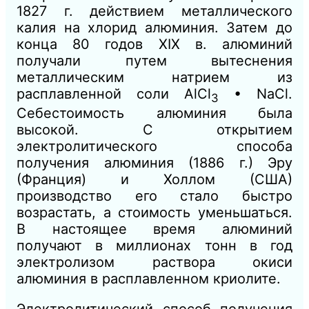
1827 г. действием металлического
калия на хлорид алюминия. Затем до
конца 80 годов XIX в. алюминий
получали путем вытеснения
металлическим натрием из
расплавленной соли АlСl
• NaCl.
3
Себестоимость алюминия была
высокой. С открытием
электролитического способа
получения алюминия (1886 г.) Эру
(Франция) и Холлом (США)
производство его стало быстро
возрастать, а стоимость уменьшаться.
В настоящее время алюминий
получают в миллионах тонн в год
электролизом раствора окиси
алюминия в расплавленном криолите.
Электролитический способ получения