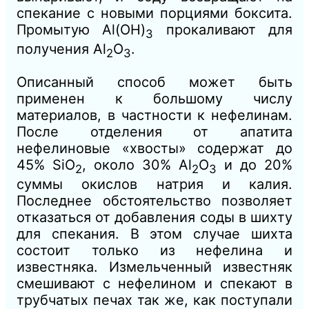
спекание с новыми порциями боксита.
Промытую Аl(ОН)
прокаливают для
3
получения
Al
O
.
2
3
Описанный способ может быть
применен к большому числу
материалов, в частности к нефелинам.
После отделения от апатита
нефелиновые «хвосты» содержат до
45% SiO
, около 30% Аl
O
и до 20%
2
2
3
суммы окислов натрия и калия.
Последнее обстоятельство позволяет
отказаться от добавления соды в шихту
для спекания. В этом случае шихта
состоит только из нефелина и
известняка. Измельченный известняк
смешивают с нефелином и спекают в
трубчатых печах так же, как поступали