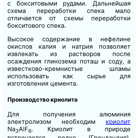
с бокситовыми рудами. Дальнейшая
схема переработки спека мало
отличается от схемы переработки
бокситового спека.
Высокое содержание в нефелине
окислов калия и натрия позволяет
извлекать из растворов после
осаждения глинозема поташ и соду, а
известково-кремнистые шламы
использовать как сырье для
изготовления цемента.
Производство криолита
Для получения алюминия
электролизом необходим
криолит
Na
AlF
. Криолит в природе
3
6
встречается редко (Гренландия),