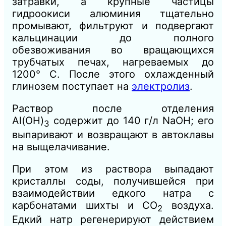
затравки, а крупные частицы
гидроокиси алюминия тщательно
промывают, фильтруют и подвергают
кальцинации до полного
обезвоживания во вращающихся
трубчатых печах, нагреваемых до
1200° С. После этого охлажденный
глинозем поступает на
электролиз
.
Раствор после отделения
Аl(ОН)
содержит до 140 г/л NaOH; его
3
выпаривают и возвращают в автоклавы
на выщелачивание.
При этом из раствора выпадают
кристаллы соды, получившейся
при
взаимодействии едкого натра с
карбонатами шихты и СО
воздуха.
2
Едкий натр регенерируют действием