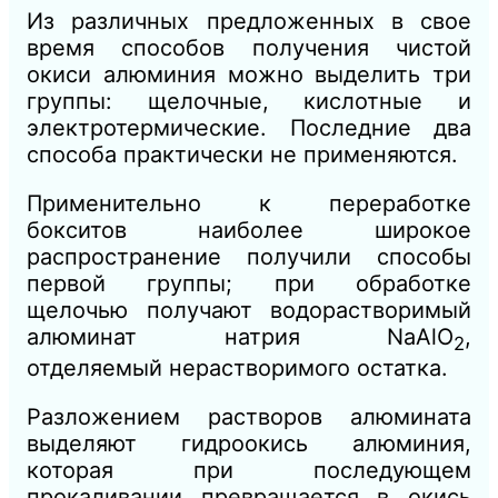
Из различных предложенных в свое
время способов получения чистой
окиси алюминия можно выделить три
группы: щелочные, кислотные и
электротермические. Последние два
способа практически не применяются.
Применительно к переработке
бокситов наиболее широкое
распространение получили способы
первой группы; при обработке
щелочью получают водорастворимый
алюминат натрия NаАlO
,
2
отде
ляемый
нерастворимого остатка.
Разложением растворов алюмината
выделяют гидроокись алюминия,
которая при последующем
прокаливании превращается в окись