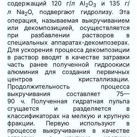
содержащий 120
г
/
л
Аl
O
и 135
г
/
2
3
л
Na
O, подвергают гидролизу. Эта
2
операция, называемая выкручиванием
или декомпозицией, осуществляется
при разбавлении растворов в
специальных аппаратах-декомпозерах.
Для ускорения процесса декомпозиции
в раствор вводят в качестве затравки
часть ранее полученной гидроокиси
алюминия для создания первичных
центров кристаллизации.
Продолжительность процесса
выкручивания составляет 75—
90
ч.
Полученная гидратная пульпа
сгущается и разделяется в
классификаторах на мелкую и крупную
фракции. Первую используют в
процессе выкручивания в качестве