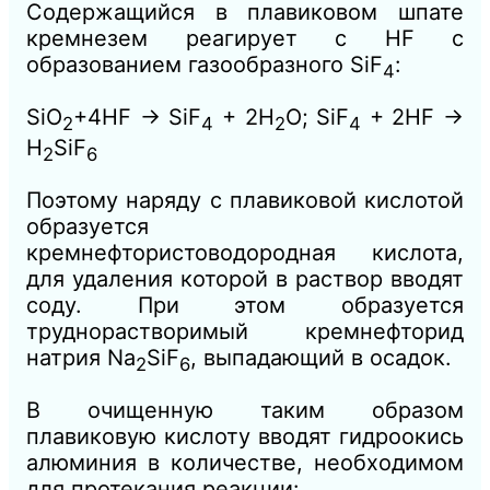
Содержащийся в плавиковом шпате
кремнезем реагирует с HF с
образованием газообразного SiF
:
4
SiO
+4HF → SiF
+ 2H
O;
SiF
+ 2HF →
2
4
2
4
H
SiF
2
6
Поэтому наряду с плавиковой кислотой
образуется
кремнефтористоводородная кислота,
для удаления которой в раствор вводят
соду. При этом образуется
труднорастворимый кремнефторид
натрия Na
SiF
, выпадающий в осадок.
2
6
В очищенную таким образом
плавиковую кислоту вводят гидроокись
алюминия в количестве, необходимом
для протекания реакции: