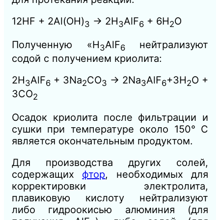
12HF + 2Al(OH)
→ 2H
AlF
+ 6H
O
3
3
6
2
Полученную
«H
AlF
нейтрализуют
3
6
содой с получением криолита:
2H
AlF
+ 3Na
CO
→ 2Na
AlF
+3Н
O +
3
6
2
3
3
6
2
3СO
2
Осадок криолита после фильтрации и
сушки при температуре около 150° С
является окончательным продуктом.
Для производства других солей,
содержащих
фтор
, необходимых для
корректировки электролита,
плавиковую кислоту нейтрализуют
либо гидроокисью алюминия (для