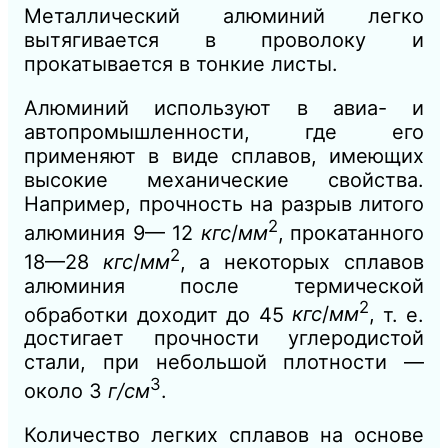
Металлический алюминий легко
вытягивается в проволоку и
прокатывается в тонкие листы.
Алюминий используют в авиа- и
автопромышленности, где его
применяют в виде сплавов, имеющих
высокие механические свойства.
Например, прочность на разрыв литого
2
алюминия 9— 12
кгс
/
мм
,
прокатанного
2
18—28
кгс
/
мм
,
а некоторых сплавов
алюминия после термической
2
обработки доходит до 45
кгс
/
мм
,
т. е.
достигает прочности углеродистой
стали, при небольшой плотности —
3
около 3
г/см
.
Количество легких сплавов на основе