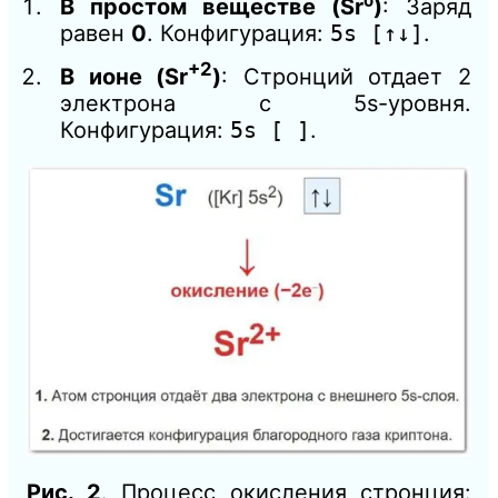
В простом веществе (Sr⁰)
: Заряд
равен
0
. Конфигурация:
5s [↑↓]
.
+2
В ионе (Sr
)
: Стронций отдает 2
электрона с 5s-уровня.
Конфигурация:
5s [ ]
.
Рис. 2
. Процесс окисления стронция: