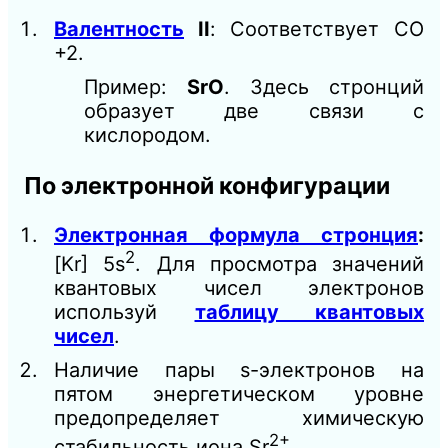
Валентность
II
: Соответствует СО
+2.
Пример:
SrO
. Здесь стронций
образует две связи с
кислородом.
По электронной конфигурации
Электронная формула стронция
:
2
[Kr] 5s
. Для просмотра значений
квантовых чисел электронов
используй
таблицу квантовых
чисел
.
Наличие пары s-электронов на
пятом энергетическом уровне
предопределяет химическую
2+
стабильность иона Sr
.