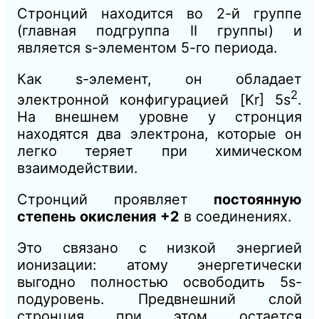
Стронций находится во 2-й группе
(главная подгруппа II группы) и
является s-элементом 5-го периода.
Как s-элемент, он обладает
2
электронной конфигурацией [Kr] 5s
.
На внешнем уровне у стронция
находятся два электрона, которые он
легко теряет при химическом
взаимодействии.
Стронций проявляет
постоянную
степень окисления +2
в соединениях.
Это связано с низкой энергией
ионизации: атому энергетически
выгодно полностью освободить 5s-
подуровень. Предвнешний слой
стронция при этом остается