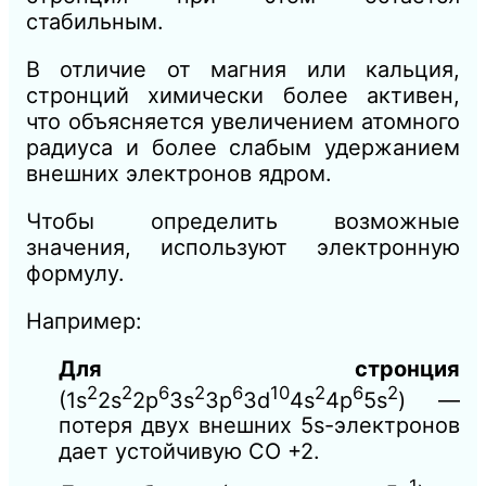
стабильным.
В отличие от магния или кальция,
стронций химически более активен,
что объясняется увеличением атомного
радиуса и более слабым удержанием
внешних электронов ядром.
Чтобы определить возможные
значения, используют электронную
формулу.
Например:
Для стронция
2
2
6
2
6
10
2
6
2
(1s
2s
2p
3s
3p
3d
4s
4p
5s
) —
потеря двух внешних 5s-электронов
дает устойчивую СО +2.