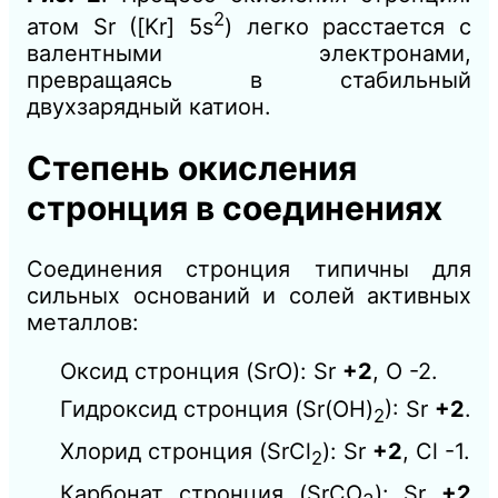
2
атом Sr ([Kr] 5s
) легко расстается с
валентными электронами,
превращаясь в стабильный
двухзарядный катион.
Степень окисления
стронция в соединениях
Соединения стронция типичны для
сильных оснований и солей активных
металлов:
Оксид стронция (SrO): Sr
+2
, O -2.
Гидроксид стронция (Sr(OH)
): Sr
+2
.
2
Хлорид стронция (SrCl
): Sr
+2
, Cl -1.
2
Карбонат стронция (SrCO
): Sr
+2