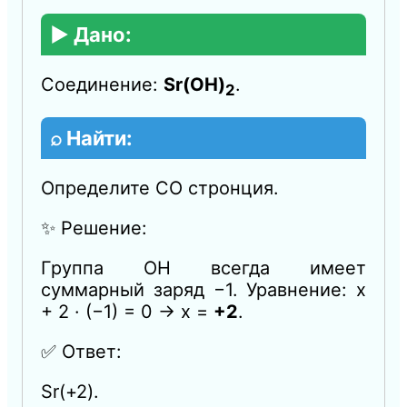
▶️ Дано:
Соединение:
Sr(OH)
.
2
⌕ Найти:
Определите СО стронция.
✨ Решение:
Группа OH всегда имеет
суммарный заряд −1. Уравнение: x
+ 2 · (−1) = 0 → x =
+2
.
✅ Ответ:
Sr(+2).