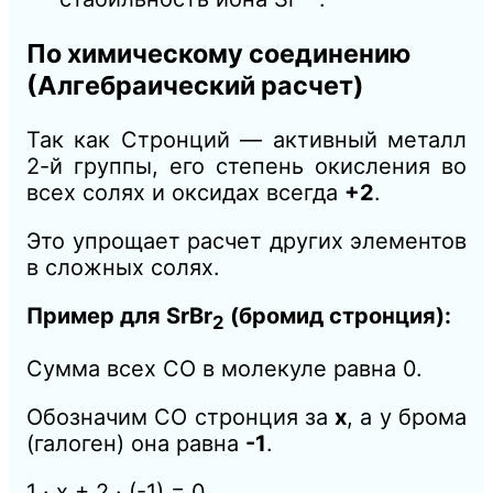
По химическому соединению
(Алгебраический расчет)
Так как Стронций — активный металл
2-й группы, его степень окисления во
всех солях и оксидах всегда
+2
.
Это упрощает расчет других элементов
в сложных солях.
Пример для SrBr
(бромид стронция):
2
Сумма всех СО в молекуле равна 0.
Обозначим СО стронция за
x
, а у брома
(галоген) она равна
-1
.
1 · x + 2 · (-1) = 0