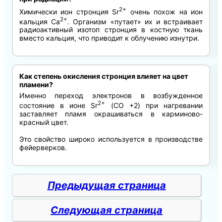
2+
Химически ион стронция Sr
очень похож на ион
2+
кальция Ca
. Организм «путает» их и встраивает
радиоактивный изотоп стронция в костную ткань
вместо кальция, что приводит к облучению изнутри.
Как степень окисления стронция влияет на цвет
пламени?
Именно переход электронов в возбужденное
2+
состояние в ионе Sr
(СО +2) при нагревании
заставляет пламя окрашиваться в карминово-
красный цвет.
Это свойство широко используется в производстве
фейерверков.
Предыдущая страница
Следующая страница