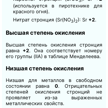
3
(используется в пиротехнике для
красного огня).
Нитрат стронция (Sr(NO
)
): Sr
+2
.
3
2
Высшая степень окисления
Высшая степень окисления стронция
равна
+2
. Она соответствует номеру
его группы (IIА) в таблице Менделеева.
Низшая степень окисления
Низшая для металлов в свободном
состоянии равна
0
. Отрицательных
степеней окисления стронций не
проявляет из-за выраженных
металлических свойств.