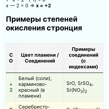
x — 2 = 0 ⇒
x = +2
Примеры степеней
окисления стронция
Примеры
С
Цвет пламени /
соединений
О
Соединений
(с
индексами)
Белый (соли),
SrO, SrSO
,
+
карминово-
4
2
красный (в
Sr(NO
)
3
2
пламени)
Серебристо-