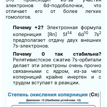
электронов 6d-подоболочки, что
отличает его от более легких
гомологов.
Почему +2?
Электронная формула
14
10
2
коперниция [Rn] 5f
6d
7s
предполагает отдачу двух внешних
7s-электронов.
Почему 0 так стабильна?
Релятивистское сжатие 7s-орбитали
делает эти электроны очень прочно
связанными с ядром, из-за чего
коперниций крайне инертен и с
трудом вступает в реакции.