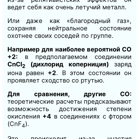
ведет себя как очень летучий металл.
Или даже как «благородный газ»,
сохраняя нейтральное состояние
охотнее своих соседей по группе.
Например для наиболее вероятной СО
+2:
в предполагаемом соединении
CnCl
(дихлорид коперниция)
заряд
2
иона равен
+2
. В этом состоянии он
проявляет сходство со ртутью.
Для сравнения, другие СО:
теоретические расчеты предсказывают
возможность достижения степени
окисления
+4
в соединениях с фтором
(CnF
).
4
Это происходит из-за участия