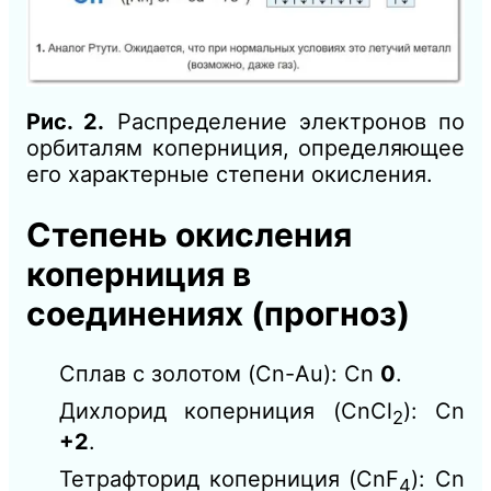
Рис. 2.
Распределение электронов по
орбиталям коперниция, определяющее
его характерные степени окисления.
Степень окисления
коперниция в
соединениях (прогноз)
Сплав с золотом (Cn-Au): Cn
0
.
Дихлорид коперниция (CnCl
): Cn
2
+2
.
Тетрафторид коперниция (CnF
): Cn
4