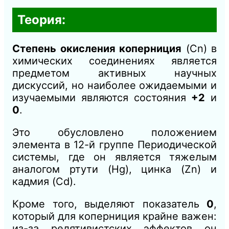
Теория:
Степень окисления коперниция
(Cn) в
химических соединениях является
предметом активных научных
дискуссий, но наиболее ожидаемыми и
изучаемыми являются состояния
+2
и
0
.
Это обусловлено положением
элемента в 12-й группе Периодической
системы, где он является тяжелым
аналогом ртути (Hg), цинка (Zn) и
кадмия (Cd).
Кроме того, выделяют показатель
0
,
который для коперниция крайне важен:
из-за релятивистских эффектов он