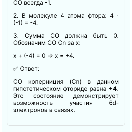
СО всегда -1.
2. В молекуле 4 атома фтора: 4 ·
(-1) = -4.
3. Сумма СО должна быть 0.
Обозначим СО Cn за x:
x + (-4) = 0 ⇒ x = +4.
✅ Ответ:
СО коперниция (Cn) в данном
гипотетическом фториде равна
+4
.
Это состояние демонстрирует
возможность участия 6d-
электронов в связях.