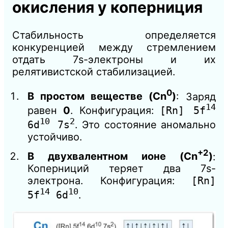
окисления у коперниция
Стабильность определяется
конкуренцией между стремлением
отдать 7s-электроны и их
релятивистской стабилизацией.
0
В простом веществе (Cn
)
: Заряд
14
равен
0
. Конфигурация:
[Rn] 5f
10
2
6d
7s
. Это состояние аномально
устойчиво.
+2
В двухвалентном ионе (Cn
)
:
Коперниций теряет два 7s-
электрона. Конфигурация:
[Rn]
14
10
5f
6d
.