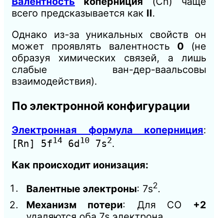
Валентность
коперниция
(Cn) чаще
всего предсказывается как
II
.
Однако из-за уникальных свойств он
может проявлять валентность
0
(не
образуя химических связей, а лишь
слабые ван-дер-ваальсовы
взаимодействия).
По электронной конфигурации
Электронная формула коперниция
:
14
10
2
[Rn] 5f
6d
7s
.
Как происходит ионизация:
2
Валентные электроны
: 7s
.
Механизм потери
: Для СО
+2
удаляются оба 7s электрона.