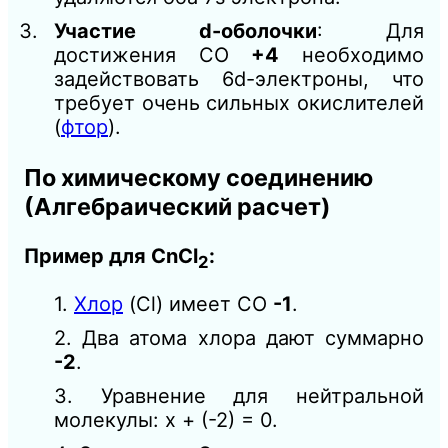
Участие d-оболочки
: Для
достижения СО
+4
необходимо
задействовать 6d-электроны, что
требует очень сильных окислителей
(
фтор
).
По химическому соединению
(Алгебраический расчет)
Пример для CnCl
:
2
1.
Хлор
(Cl) имеет СО
-1
.
2. Два атома хлора дают суммарно
-2
.
3. Уравнение для нейтральной
молекулы: x + (-2) = 0.