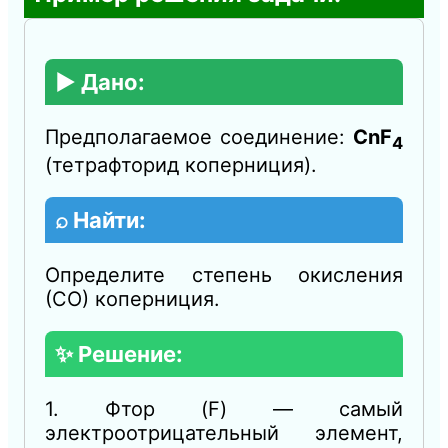
▶️ Дано:
Предполагаемое соединение:
CnF
4
(тетрафторид коперниция).
⌕ Найти:
Определите степень окисления
(СО) коперниция.
✨ Решение:
1. Фтор (F) — самый
электроотрицательный элемент,