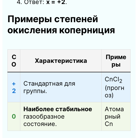
4. Ответ:
x = +2
.
Примеры степеней
окисления коперниция
С
Приме
Характеристика
О
ры
CnCl
2
+
Стандартная для
(прогн
2
группы.
оз)
Наиболее стабильное
Атома
0
газообразное
рный
состояние.
Cn