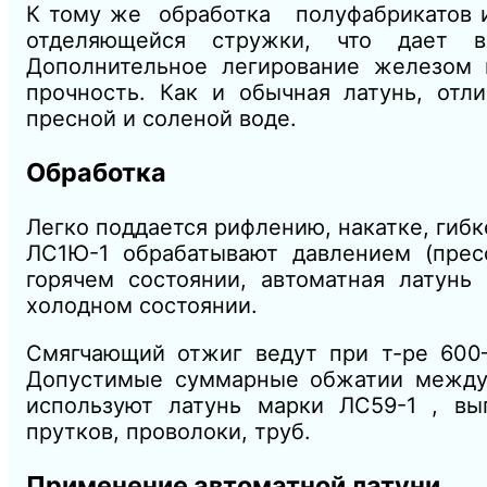
К тому же обработка полуфабрикатов и
отделяющейся стружки, что дает в
Дополнительное легирование железом п
прочность. Как и обычная латунь, отл
пресной и соленой воде.
Обработка
Легко поддается рифлению, накатке, гибк
ЛС1Ю-1 обрабатывают давлением (пресс
горячем состоянии, автоматная латун
холодном состоянии.
Смягчающий отжиг ведут при т-ре 60
Допустимые суммарные обжатии между
используют латунь марки ЛС59-1 , вып
прутков, проволоки, труб.
Применение автоматной латуни