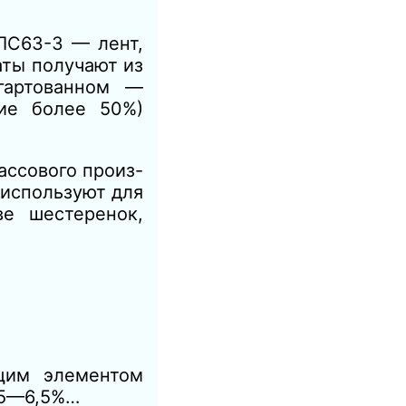
ЛС63-3 — лент,
аты получают из
гартованном —
ие более 50%)
ассового произ-
 используют для
ве шестеренок,
щим элементом
 5—6,5%…