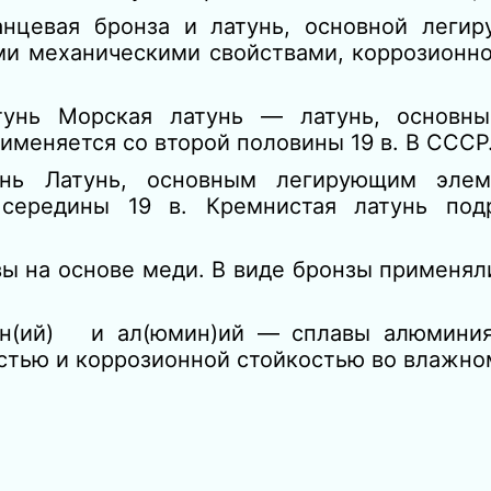
анцевая бронза и латунь, основной леги
ми механическими свойствами, коррозионн
тунь Морская латунь — латунь, основн
рименяется со второй половины 19 в. В ССС
унь Латунь, основным легирующим элем
 середины 19 в. Кремнистая латунь под
 на основе меди. В виде бронзы применяли
агн(ий) и ал(юмин)ий — сплавы алюмин
тью и коррозионной стойкостью во влажн