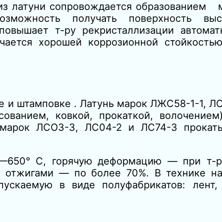
з латуни сопровождается образованием м
озможность получать поверхность выс
овышает т-ру рекристаллизации автоматн
ичается хорошей коррозионной стойкостью
е и штамповке . Латунь марок ЛЖС58-1-1, ЛС
ованием, ковкой, прокаткой, волочением
ь марок ЛСОЗ-3, ЛС04-2 и ЛС74-3 прокат
0—650° С, горячую деформацию — при т-
 отжигами — по более 70%. В технике н
ускаемую в виде полуфабрикатов: лент, 