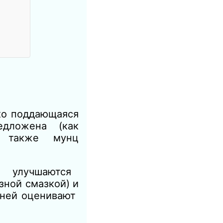
о поддающаяся
едложена (как
аз. также мунц
 но улучшаются
ной смазкой) и
 ней оценивают