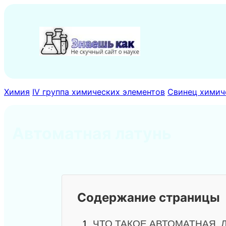
Перейти
к
содержимому
Химия
IV группа химических элементов
Свинец химич
Автоматная латунь
Содержание страницы
1.
ЧТО ТАКОЕ АВТОМАТНАЯ 