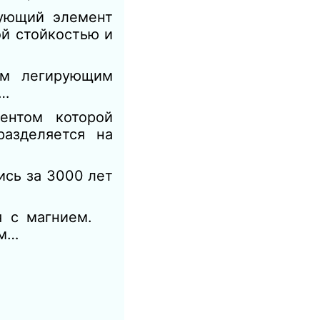
рующий элемент
ой стойкостью и
ым легирующим
Р…
ентом которой
разделяется на
сь за 3000 лет
ия с магнием.
ом…