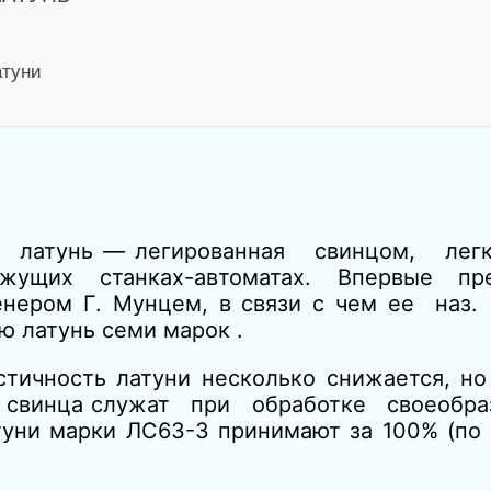
атуни
я латунь — легированная свинцом, легк
жущих станках-автоматах. Впервые пр
 женером Г. Мунцем, в связи с чем ее н
 латунь семи марок .
стичность латуни несколько снижается,
о свинца служат при обработке своеобраз
туни марки ЛС63-3 принимают за 100% (по