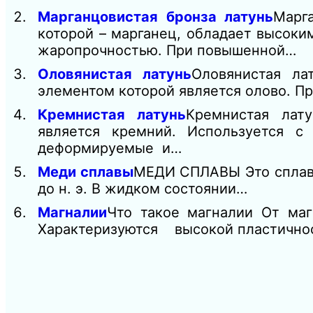
Марганцовистая бронза латунь
Марг
которой – марганец, обладает высоки
жаропрочностью. При повышенной…
Оловянистая латунь
Оловянистая ла
элементом которой является олово. П
Кремнистая латунь
Кремнистая лат
является кремний. Используется с
деформируемые и…
Меди сплавы
МЕДИ СПЛАВЫ Это сплавы
до н. э. В жидком состоянии…
Магналии
Что такое магналии От м
Характеризуются высокой пластичнос