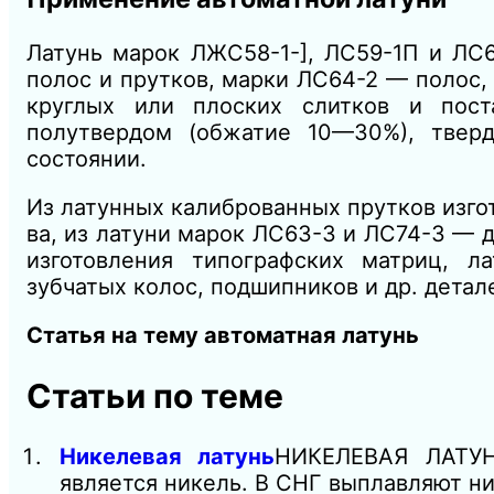
Латунь марок ЛЖС58-1-], ЛС59-1П и ЛС6
полос и прутков, марки ЛС64-2 — полос,
круглых или плоских слитков и пос
полутвердом (обжатие 10—30%), твер
состоянии.
Из латунных калиброванных прутков изгот
ва, из латуни марок ЛС63-3 и ЛС74-3 — д
изготовления типографских матриц, 
зубчатых колос, подшипников и др. дета
Статья на тему автоматная латунь
Статьи по теме
Никелевая латунь
НИКЕЛЕВАЯ ЛАТУН
является никель. В СНГ выплавляют н