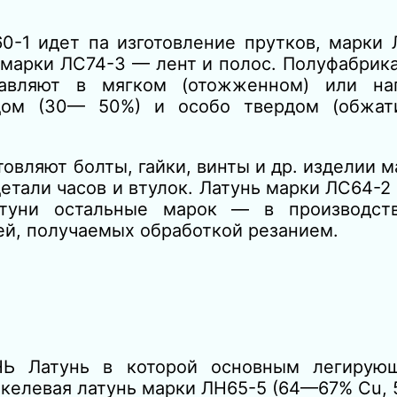
0-1 идет па изготовление прутков, марки 
 марки ЛС74-3 — лент и полос. Полуфабрик
тавляют в мягком (отожженном) или на
дом (30— 50%) и особо твердом (обжат
овляют болты, гайки, винты и др. изделии м
етали часов и втулок. Латунь марки ЛС64-2
латуни остальные марок — в производст
лей, получаемых обработкой резанием.
Ь Латунь в которой основным легирую
икелевая латунь марки ЛН65-5 (64—67% Сu,