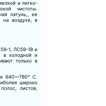
елкой и легко-
окой чистоты.
ая латунь,, ее
 на воздухе, в
59-1, ЛС59-1В и
) в холодной и
ывают только в
ре 640—780° С.
аиболее широко
полос, листов,