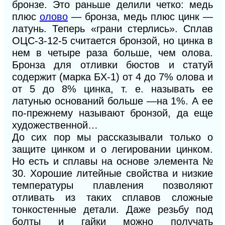
бронзе. Это раньше делили четко: медь
плюс
олово
— бронза, медь плюс цинк —
латунь. Теперь «грани стерлись». Сплав
ОЦС-3-12-5 считается бронзой, но цинка в
нем в четыре раза больше, чем олова.
Бронза для отливки бюстов и статуй
содержит (марка БХ-1) от 4 до 7% олова и
от 5 до 8% цинка, т. е. называть ее
латунью оснований больше —на 1%. А ее
по-прежнему называют бронзой, да еще
художественной…
До сих пор мы рассказывали только о
защите цинком и о легировании цинком.
Но есть и сплавы на основе элемента №
30. Хорошие литейные свойства и низкие
температуры плавления позволяют
отливать из таких сплавов сложные
тонкостенные детали. Даже резьбу под
болты и гайки можно получать