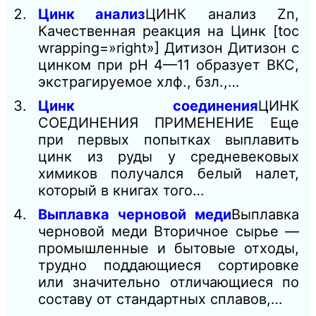
Цинк анализ
ЦИНК анализ Zn,
Качественная реакция на Цинк [toc
wrapping=»right»] Дитизон Дитизон с
цинком при рН 4—11 образует ВКС,
экстрагируемое хлф., бзл.,…
Цинк соединения
ЦИНК
СОЕДИНЕНИЯ ПРИМЕНЕНИЕ Еще
при первых попытках выплавить
цинк из руды у средневековых
химиков получался белый налет,
который в книгах того…
Выплавка черновой меди
Выплавка
черновой меди Вторичное сырье —
промышленные и бытовые отходы,
трудно поддающиеся сортировке
или значительно отличающиеся по
составу от стандартных сплавов,…