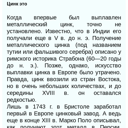
Цинк это
Когда впервые был выплавлен
металлический цинк, точно не
установлено. Известно, что в Индии его
получали еще в V в. до н. э. Получение
металлического цинка (под названием
тутии или фальшивого серебра) описано у
римского историка Страбона (60—20 годы
до н. э.). Позже, однако, искусство
выплавки цинка в Европе было утрачено.
Правда, цинк ввозили из стран Востока,
но в очень небольших количествах, и до
середины XVIII в. он оставался
редкостью.
Лишь в 1743 г. в Бристоле заработал
первый в Европе цинковый завод. А ведь
еще в конце XIII в. Марко Поло описывал,
как получают этот металл в Персии.