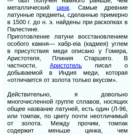
— был получен намного раньше, чем
металлический
цинк
. Самые древние
латунные предметы, сделанные примерно
в 1500 г. до н. э. найдены при раскопках в
Палестине.
Приготовление латуни восстановлением
особого камня— хабр-eia (кадмея) углем
в присутствия меди описано у Гомера,
Аристотеля, Плиния Старшего. В
частности,
Аристотель
писал о
добываемой в Индия меди, которая
«отличается от золота только вкусом».
Действительно, я довольно
многочисленной группе сплавов, носящих
общее название латуней, есть один (Л-96,
или томпак, по цвету почти неотличимый
от золота. Между прочим, томпак
содержит меньше цинка, чем