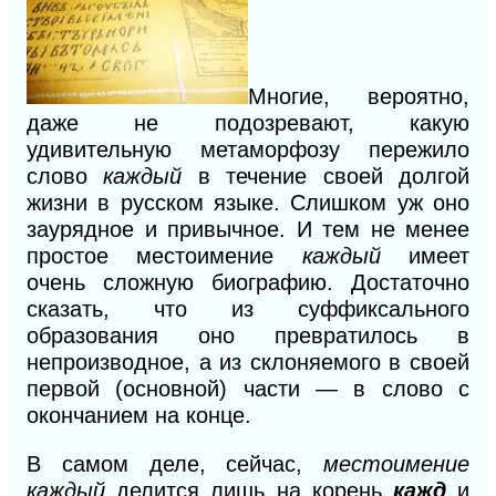
Многие, вероятно,
даже не подозревают, какую
удивительную метаморфозу пережило
слово
каждый
в течение своей долгой
жизни
в
русском языке. Слишком уж оно
заурядное и привычное.
И
тем не менее
простое местоимение
каждый
имеет
очень сложную биографию. Достаточно
сказать, что из суффиксального
образования оно превратилось в
непроизводное, а из склоняемого
в
своей
первой (основной) части —
в
слово с
окончанием на конце.
В самом деле, сейчас,
местоимение
каждый
делится лишь на корень
кажд
и