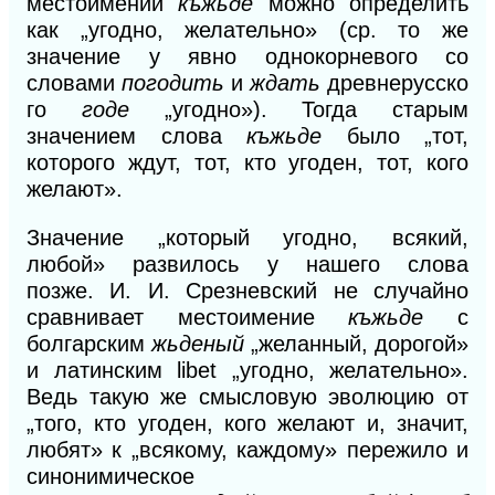
местоимении
къжьде
можно определить
как „угодно, желательно» (ср. то же
значение у явно однокорневого со
словами
погодить
и
ждать
древнерусско
го
годе
„угодно»). Тогда старым
значением слова
къжьде
было „тот,
которого ждут, тот, кто угоден, тот, кого
желают».
Значение „который угодно, всякий,
любой» развилось у нашего слова
позже.
И. И.
Срезневский не случайно
сравнивает местоимение
къжьде
с
болгарским
жьденый
„желанный, дорогой»
и латинским libet „угодно, желательно».
Ведь такую же смысловую эволюцию от
„того, кто угоден, кого желают и, значит,
любят»
к
„всякому, каждому» пережило и
синонимическое