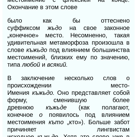
Окончание в этом слове
было как бы оттеснено
суффиксом
жьдо
на свое законное
„конечное» место. Несомненно, такая
удивительная метаморфоза произошла в
слове
къжьдо
под влиянием большинства
местоимений, близких ему по значению,
типа
любой
и
всякий.
В
заключение несколько слов о
происхождении место-
Имения
къжьдо.
Оно представляет собой
форму, сменившую более
древнюю
къжьде
(как полагают,
конечное
о
появилось под влиянием
местоимения
къто
„кто»). Больше забот
причиняет лингвистам
исходное
къжьде.
Хотя это слово уже в