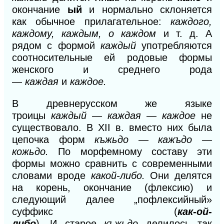
окончание
ый
и нормально склоняется
как обычное прилагательное:
каждого,
каждому, каждым, о каждом
и т. д. А
рядом с формой
каждый
употребляются
соотносительные ей родовые формы
женского и среднего рода
—
каждая
и
каждое.
В древнерусском же языке
троицы
каждый — каждая — каждое
не
существовало. В
XII в.
вместо них была
цепочка форм
къжьдо — кажъдо —
кожьдо.
По морфемному составу эти
формы можно сравнить с современными
словами вроде
какой-либо.
Они
делятся
на корень, окончание (флексию) и
следующий далее „пофлексийный»
суффикс (
как-ой-
либо
).
И
старое
къжьдо
делилось так