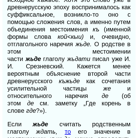
древнерусскую эпоху воспринималось как
суффиксальное, возникло-то оно с
помощью сложения слов, а именно путем
объединения местоимения
къ
(именной
формы слова
кой<кыи)
и, очевидно,
отглагольного наречия
жьде.
О родстве в
этом местоимении
части
жьде
глаголу
жьдати
писал уже
И.
И.
Срезневский. Кажется менее
вероятным объяснение второй части
древнерусского
къжьде
как сочетания
усилительной частицы
же
и
относительного наречия
де
(об
этом
де
см. заметку „Где корень в
слове
где
?»).
Если
жьде
считать родственным
глаголу
ждать,
то
его значение в