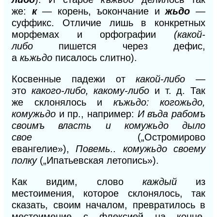
же:
к
— корень,
ъ
окончание и
жьдо
—
суффикс. Отличие лишь в конкретных
морфемах и орфографии
(какой-
либо
пишется через дефис,
а
кьжьдо
писалось слитно).
Косвенные падежи от
какой-либо
—
это
какого-либо, какому-либо
и т.
д. Так
же склонялось и
къжьдо: когожьдо,
комужьдо
и пр., например:
И въда рабомъ
своимъ власть и комужьдо дыло
свое
(„Остромирово
евангелие»),
Повемь.. комужьдо своему
полку
(„Ипатьевская летопись»).
Как видим, слово
каждый
из
местоимения, которое склонялось, так
сказать, своим началом, превратилось в
местоимение с флексией на конце.