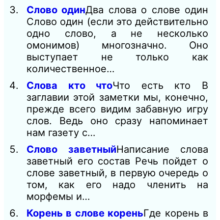
Слово один
Два слова о слове один
Слово один (если это действительно
одно слово, а не несколько
омонимов) многозначно. Оно
выступает не только как
количественное…
Слова кто что
Что есть кто В
заглавии этой заметки мы, конечно,
прежде всего видим забавную игру
слов. Ведь оно сразу напоминает
нам газету с…
Слово заветный
Написание слова
заветный его состав Речь пойдет о
слове заветный, в первую очередь о
том, как его надо членить на
морфемы и…
Корень в слове корень
Где корень в