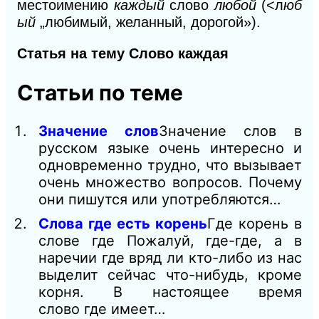
местоимению
каждый
слово
любой
(<л
юб
ый
„любимый, желанный, дорогой»).
Статья на тему Слово каждая
Статьи по теме
Значение слов
Значение слов в
русском языке очень интересно и
одновременно трудно, что вызывает
очень множество вопросов. Почему
они пишутся или употребляются…
Слова где есть корень
Где корень в
слове где Пожалуй, где-где, а в
наречии где вряд ли кто-либо из нас
выделит сейчас что-нибудь, кроме
корня. В настоящее время
слово где имеет…