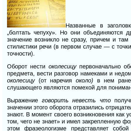
Названные в заголов
„болтать чепуху». Но они объединяются д
значение возникло не сразу, причем и там
стилистики речи (в первом случае — с точк
точности).
Оборот нести
околесицу
первоначально об
предмета, вести разговор намеками и недом
околесицу
(от наречия
около)
в нем ране
слушающего являются по
мехой для пониман
Выражение
говорить невесть что
получ
значении этого оборота отразились отрица
знают. В момент своего возникновения как у
том, чего не знает» и имел закрепленную фо
этом фразеологизме представляет собой