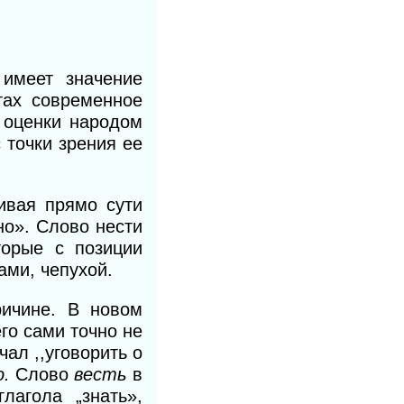
имеет значение
тах современное
й оценки народом
 точки зрения ее
гивая прямо сути
но». Слово нести
торые с позиции
ами, чепухой.
ричине. В новом
го сами точно не
ал ,,уговорить о
о.
Слово
весть
в
лагола „знать»,