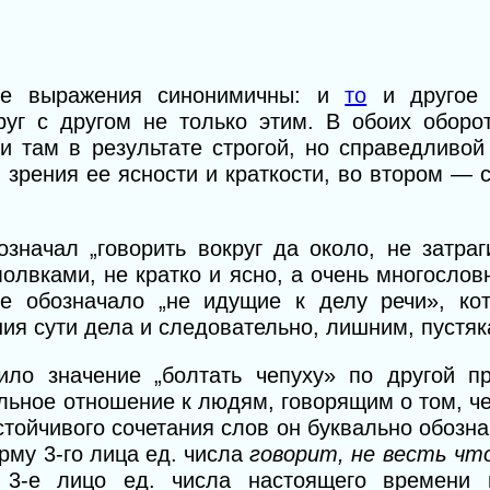
ке выражения синонимичны: и
то
и другое 
руг с другом не только этим. В обоих оборо
 и там в результате строгой, но справедливо
и зрения
ее
ясности и краткости, во втором — с
означал „говорить вокруг да около, не затра
олвками, не кратко и ясно, а очень многослов
е обозначало „не идущие к делу речи», ко
ия сути дела и следовательно, лишним,
пустяк
ило значение „болтать чепуху» по другой п
тельное отношение
к
людям, говорящим о том, че
стойчивого сочетания слов он буквально обознач
рму 3-го лица ед. числа
говорит, не весть чт
 3-е лицо ед. числа настоящего времени г