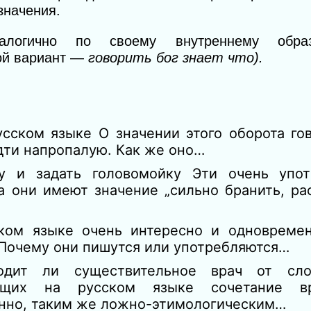
значения.
налогично по своему внутреннему обра
ой вариант —
говорить бог знает что).
усском языке О значении этого оборота го
дти напропалую. Как же оно…
у и задать головомойку Эти очень упот
они имеют значение „сильно бранить, рас
ком языке очень интересно и одновремен
 Почему они пишутся или употребляются…
одит ли существительное врач от сл
рящих на русском языке сочетание в
енно, таким же ложно-этимологическим…