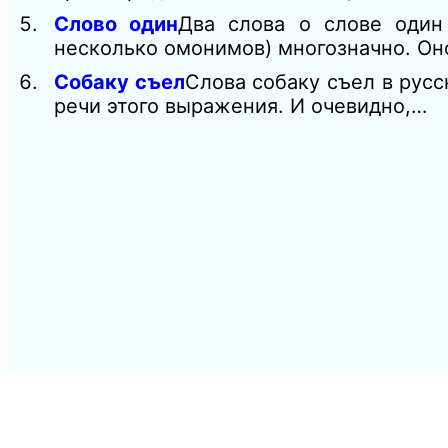
Слово один
Два слова о слове один
несколько омонимов) многозначно. Он
Собаку съел
Слова собаку съел в русс
речи этого выражения. И очевидно,…