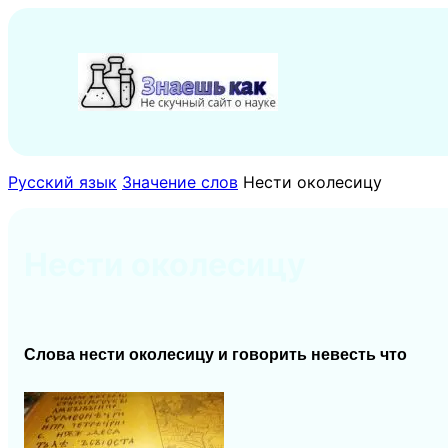
Перейти
к
содержимому
Русский язык
Значение слов
Нести околесицу
Нести околесицу
Слова нести околесицу и говорить невесть что