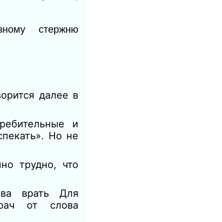
зному стержню
ворится далее в
ребительные и
пекать». Но не
но трудно, что
ова врать Для
рач от слова