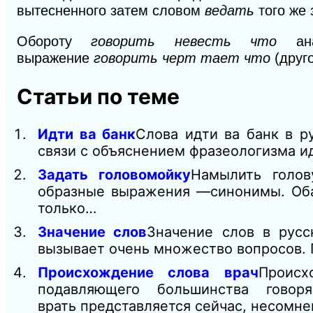
вытесненного затем словом
ведать
того же 
Обороту
говорить невесть что
а
выражение
говорить черт тает что
(друг
Статьи по теме
Идти ва банк
Слова идти ва банк в р
связи с объяснением фразеологизма и
Задать головомойку
Намылить голов
образные выражения —синонимы. Оба 
только…
Значение слов
Значение слов в русс
вызывает очень множество вопросов.
Происхождение слова врач
Происх
подавляющего большинства гово
врать представляется сейчас, несомн