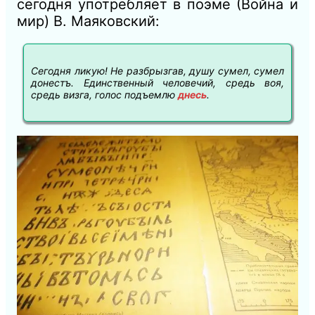
сегодня употребляет в поэме (Война и
мир) В. Маяковский:
Сегодня ликую! Не разбрызгав, душу сумел, сумел
донестъ. Единственный человечий, средь воя,
средь визга, голос подъемлю
днесь
.