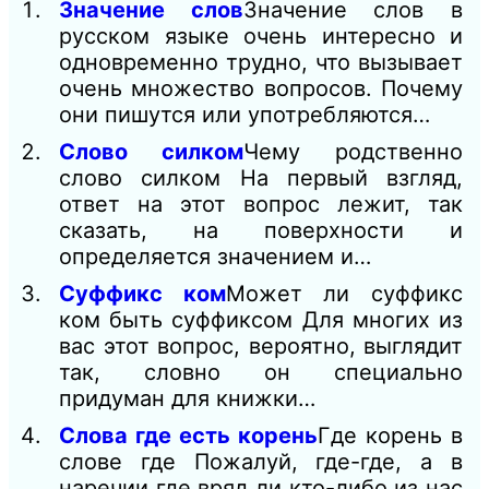
Значение слов
Значение слов в
русском языке очень интересно и
одновременно трудно, что вызывает
очень множество вопросов. Почему
они пишутся или употребляются…
Слово силком
Чему родственно
слово силком На первый взгляд,
ответ на этот вопрос лежит, так
сказать, на поверхности и
определяется значением и…
Суффикс ком
Может ли суффикс
ком быть суффиксом Для многих из
вас этот вопрос, вероятно, выглядит
так, словно он специально
придуман для книжки…
Слова где есть корень
Где корень в
слове где Пожалуй, где-где, а в
наречии где вряд ли кто-либо из нас