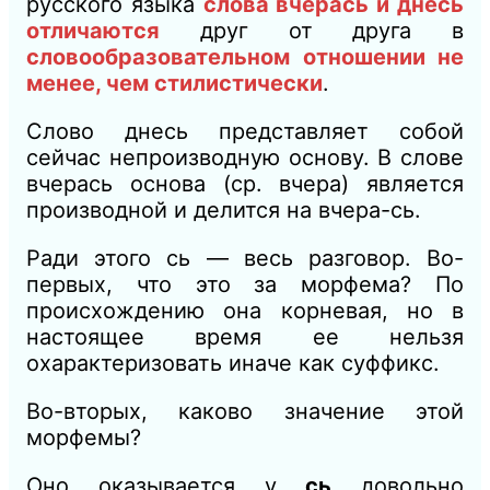
русского языка
слова вчерась и днесь
отличаются
друг от друга в
словообразовательном отношении не
менее, чем стилистически
.
Слово днесь представляет собой
сейчас непроизводную основу. В слове
вчерась основа (ср. вчера) является
производной и делится на вчера-сь.
Ради этого сь — весь разговор. Во-
первых, что это за морфема? По
происхождению она корневая, но в
настоящее время ее нельзя
охарактеризовать иначе как суффикс.
Во-вторых, каково значение этой
морфемы?
Оно оказывается у
сь
довольно