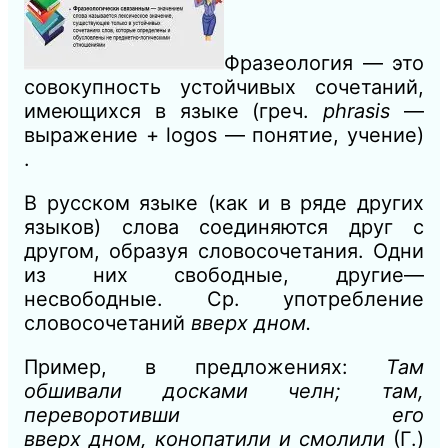
Фразеология — это
совокупность устойчивых сочетаний,
имеющихся в языке (греч.
рhrasis
—
выражение + logos — понятие, учение)
.
В русском языке (как и в ряде других
языков) слова соединяются друг с
другом, образуя словосочетания. Одни
из них свободные, другие—
несвободные. Ср. употребление
словосочетаний
вверх дном.
Пример, в предложениях:
Там
обшивали досками челн; там,
переворотивши его
вверх
дном,
конопатили и смолили
(Г.)