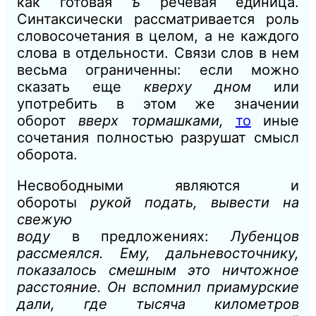
как готовая
ъ
речевая
единица.
Синтаксически рассматривается роль
словосочетания
в
целом, а не каждого
слова
в
отдельности. Связи слов в нем
весьма
ограниченны: если можно
сказать еще
кверху дном
или
употребить
в этом же значении
оборот
вверх тормашками,
то
иные
сочетания полностью разрушат смысл
оборота.
Несвободными являются и
обороты
рукой подать, вывести на
свежую
воду
в
предложениях:
Лубенцов
рассмеялся.
Ему,
дальневосточнику,
показалось смешным это ничтожное
расстояние. Он вспомнил приамурские
дали, где тысяча километров