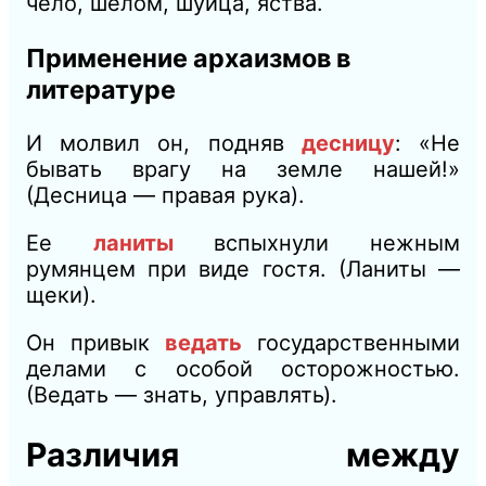
чело, шелом, шуйца, яства.
Применение архаизмов в
литературе
И молвил он, подняв
десницу
: «Не
бывать врагу на земле нашей!»
(Десница — правая рука).
Ее
ланиты
вспыхнули нежным
румянцем при виде гостя.
(Ланиты —
щеки).
Он привык
ведать
государственными
делами с особой осторожностью.
(Ведать — знать, управлять).
Различия между