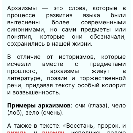
Архаизмы — это слова, которые в
процессе развития языка были
вытеснены более современными
синонимами, но сами предметы или
понятия, которые они обозначали,
сохранились в нашей жизни.
В отличие от историзмов, которые
исчезли вместе с предметами
прошлого, архаизмы живут в
литературе, поэзии и торжественной
речи, придавая тексту особый колорит
и возвышенность.
Примеры архаизмов
: очи (глаза), чело
(лоб),
зело (очень).
А также в тексте: «Восстань, пророк, и
виждь
, и
внемли
, исполнись волею