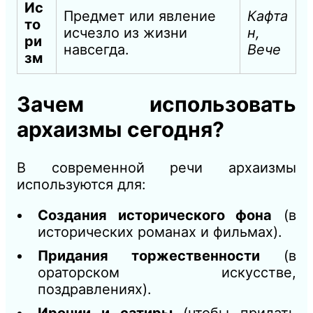
Ис
Предмет или явление
Кафта
то
исчезло из жизни
н,
ри
навсегда.
Вече
зм
Зачем использовать
архаизмы сегодня?
В современной речи архаизмы
используются для:
Создания исторического фона
(в
исторических романах и фильмах).
Придания торжественности
(в
ораторском искусстве,
поздравлениях).
Иронии и сатиры
(чтобы придать