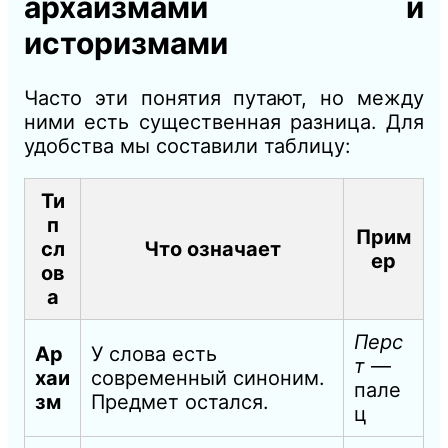
архаизмами и
историзмами
Часто эти понятия путают, но между
ними есть существенная разница. Для
удобства мы составили таблицу:
Ти
п
Прим
сл
Что означает
ер
ов
а
Перс
Ар
У слова есть
т
—
хаи
современный синоним.
пале
зм
Предмет остался.
ц