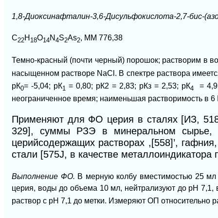
1,8-Диоксинафталин-3,6-Дисульфокислота-2,7-бис-(азо
C
H
О
N
S
As
, ММ 776,38
22
18
14
4
2
2
Темно-красный (почти черный) порошок; растворим в во
насыщенном растворе NaCl. В спектре раствора имеет
рК
= -5,04; рК
= 0,80;
рК2
= 2,83; рКз = 2,53; рК
= 4,9
0
1
4
неограниченное время; наименьшая растворимость в 6 М
Применяют для ФО церия в сталях [ИЗ, 518,
329], суммы РЗЭ в минеральном сырье, р
церийсодержащих растворах ,[558]’, гафния,
стали [575J, в качестве металлоиндикатора 
Выполнение ФО.
В мерную колбу вместимостью 25 мл
церия, воды до объема 10 мл, нейтрализуют до рН 7,1,
раствор с рН 7,1 до метки. Измеряют ОП относительно р