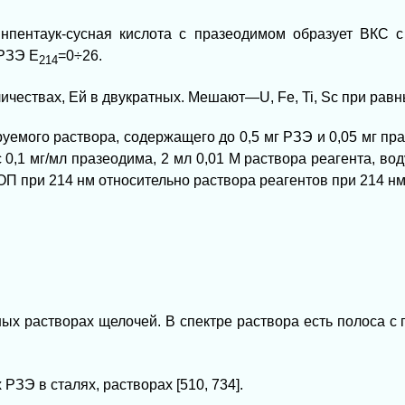
нпентаук-сусная кислота с празеодимом образует ВКС 
 РЗЭ Е
=0÷26.
214
чествах, Ей в двукратных. Мешают—U, Fe, Ti, Sc при равн
руемого раствора, содержащего до 0,5 мг РЗЭ и 0,05 мг пра
 0,1 мг/мл празеодима, 2 мл 0,01 М раствора реагента, во
ОП при 214 нм относительно раствора реагентов при 214 нм
ых растворах щелочей. В спектре раствора есть полоса 
РЗЭ в сталях, растворах [510, 734].