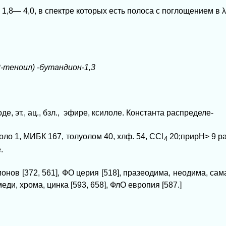
Н 1,8— 4,0, в спектре которых есть полоса с поглощением в
λ
2-теноил) -бутандион-1,3
, эт., ац., бзл.,
эфире, ксилоле. Константа распределе-
коло 1, МИБК 167,
толуолом 40, хлф. 54, ССl
20;прирН>
9 р
4
.
ов [372, 561], ФО церия [518], празеодима, неодима, сама
меди, хрома, цинка [593, 658], ФлО европия [587.]