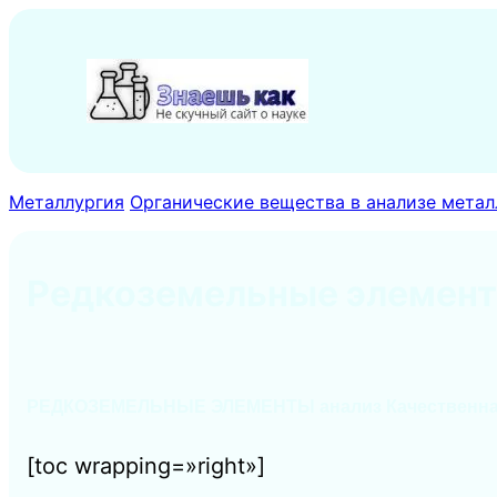
Перейти
к
содержимому
Металлургия
Органические вещества в анализе метал
Редкоземельные элемент
РЕДКОЗЕМЕЛЬНЫЕ ЭЛЕМЕНТЫ анализ
Качественна
[toc wrapping=»right»]