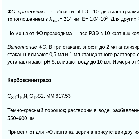
ФО празеодима.
В области рН 3—10 диэтилентриами
3
топоглощением в
λ
= 214 нм, Е= 1,04·10
. Для других
mах
Не мешают ФО празеодима — все РЗЭ в 10-кратных коли
Выполнение ФО.
В три стакана вносят до 2 мл анализи
стаканы вливают 0,5 мл и 1 мл стандартного раствора с
устанавливают рН 5, вливают воду до 10 мл. Измеряют 
Карбоксинитразо
C
H
N
О
S2,
ММ 617,53
23
16
5
12
Темно-красный порошок; растворим в воде, разбавленн
550÷600 нм.
Применяют для ФО лантана, церия в присутствии других 