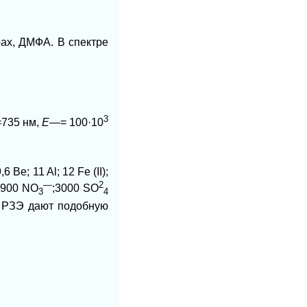
ах, ДМФА. В спектре
3
=735 нм,
Е—
= 100·10
,6 Be; 11 Al; 12 Fe (II);
—
2
1900 NO
;3000 SO
3
4
е РЗЭ дают подобную