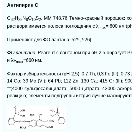
Антипирин С
C
H
N
O
S
, ММ 748,76 Темно-красный порошок; х
32
28
8
10
2
раствора имеется полоса поглощения с
λ
= 600 нм (р
mах
Применяют для ФО лантана [525, 526].
ФО лантана.
Реагент с лантаном при рН 2,5 образует В
и
λ»
=660 нм.
mах
Фактор избирательности (рН 2,5): 0,7 Th; 0,3 Fe (III); 0,73 Zr; 
14 Co; 39 Mo (VI); 64 Pb; 112 Zn; 130 Ca; 415 Cr (III); 9
—
;4000 сульфосалицилата; 5000 цитрата; 42000 аско
реакцию; элементы подгруппы иттрия лучше маскируют