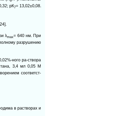
8
0,32; рК
= 13,02±0,08.
7
24].
при
λ
= 640 нм. При
mах
 полному разрушению
0,02%-ного ра-створа
тана, 3,4 мл 0,05 М
ворением соответст-
еодима в растворах и