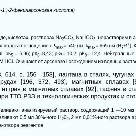
-1 )-2-фениларсоновая кислота)
де, кислотах, растворах Na
CО
, NaHCО
, нерастворим в а
2
3
3
+
ся полоса поглощения с
λ
= 540 нм;
λ
= 665 нм (Н
R
).
mах
mах
7
6; рК
= 6,96; рК
=8,43; рК
= 10,2; рК
= 12,4. Нейтральные
5
6
7
8
 НСl. Очищают от арсеназо I осаждением из водных раство
 614, с. 156—158], лантана в сталях, чугунах 
удах [196, 372, 493], магнитных сплавах [
 иттрия в магнитных сплавах [92], гафния в ста
при ТТО РЗЭ в технологических продуктах и сток
 вливают анализируемый раствор, содержащий 1 —10 мкг 
 вливают 0,5 мл 30%-ного Н
0
, 2 мл 0,01%-ного раствора а
2
2
а-отвора реагентов.