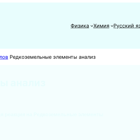
Физика
Химия
Русский я
лов
Редкоземельные элементы анализ
ы анализ
я реакция на
Редкоземельные элементы