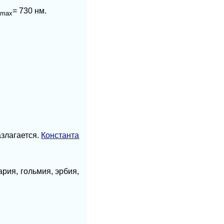
= 730 нм.
mах
азлагается.
Константа
рия, гольмия, эрбия,