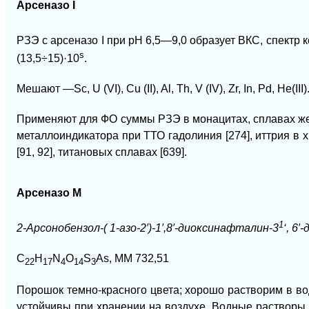
Арсеназо
I
РЗЭ с арсеназо I при рН 6,5—9,0 образует ВКС, спектр 
s
(13,5÷15)·10
.
Мешают —Sc, U (VI), Сu (II), Al, Th, V (IV), Zr, In, Pd, He(III)
Применяют для ФО суммы РЗЭ в монацитах, сплавах желез
металлоиндикатора при ТТО гадолиния [274], иттрия в х
[91, 92], титановых сплавах [639].
Арсеназо М
1
2-Арсонобензол-( 1-азо-2′)-1′,8′-диоксинафталин-3
‘, 6
C
H
N
O
S
As, ММ 732,51
22
17
4
14
3
Порошок темно-красного цвета; хорошо растворим в вод
устойчивы при хранении на воздухе. Водные растворы