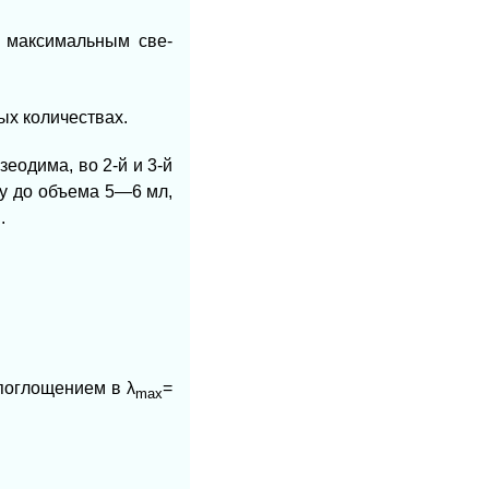
с максимальным све-
ых количествах.
зеодима, во 2-й и 3-й
ду до объема 5—6 мл,
.
с поглощением в
λ
=
mах