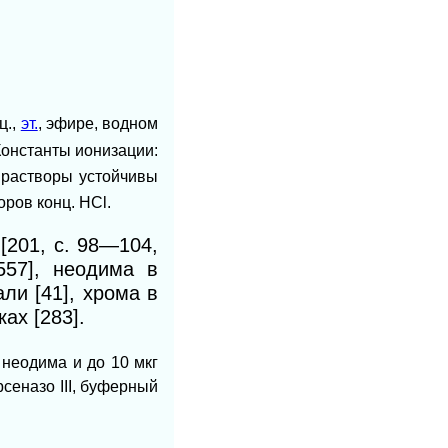
ц.,
эт.
, эфире, водном
 Константы ионизации:
 растворы устойчивы
ров конц. НСl.
[201, с. 98—104,
557], неодима в
ли [41], хрома в
ах [283].
неодима и до 10 мкг
рсеназо III, буферный