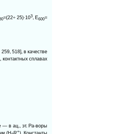
3
=(22÷ 25)·10
, Е
=
80
600
59, 518], в качестве
, контактных сплавах
— в ац., эт. Ра-воры
+
нм (Н
R
). Константы