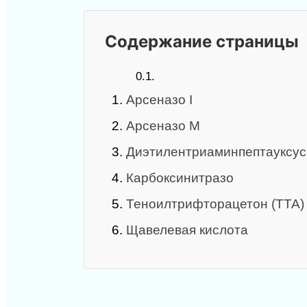
Содержание страницы
0.1.
1.
Арсеназо I
2.
Арсеназо М
3.
Диэтилентриаминпептауксус
4.
Карбоксинитразо
5.
Теноилтрифторацетон (ТТА)
6.
Щавелевая кислота