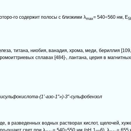
которо-го содержит полосы с близкими
λ
= 540÷560 нм, Е
mах
5
.
а, титана, ниобия, ванадия, хрома, меди, бериллия [109, 2
ромоиттриевых сплавах [484]-, лантана, церия в магнитных
′-дисульфокислота-(1’-азо-1″»)-3″-сульфобензол
е, в разведенных водных растворах кислот, щелочей, хуже 
 по-ощают свет при
λ
= 540÷550 нм (рН 1—6),
λ
= 655 