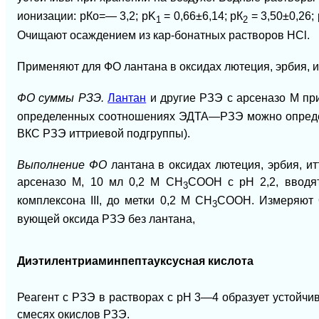
ионизации: рКо=— 3,2; pK
= 0,66±6,14; рК
= 3,50±0,26;
1
2
Очищают осаждением из кар-бонатных растворов НСl.
Применяют для ФО лантана в оксидах лютеция, эрбия, итт
ФО суммы РЗЭ.
Лантан
и другие РЗЭ с арсеназо М при
определенных соотношениях ЭДТА—РЗЭ можно определ
ВКС РЗЭ иттриевой подгруппы).
Выполнение ФО
лантана в оксидах лютеция, эрбия, и
арсеназо М, 10 мл 0,2 М СН
СООН с рН 2,2, вводя
3
комплексона III, до метки 0,2 М СН
СООН. Измеряют О
3
вующей оксида РЗЭ без лантана,
Диэтилентриаминпептауксусная кислота
Реагент с РЗЭ в растворах с рН 3—4 образует устойчи
смесях окислов РЗЭ.