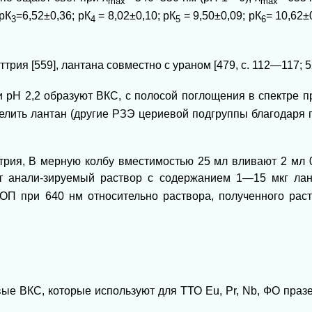
mах
mах
 рК
=6,52±0,36; рК
= 8,02±0,10; рК
= 9,50±0,09; pК
= 10,62±
3
4
5
6
рия [559], лантана совместно с ураном [479, с. 112—117; 5
 рН 2,2 образуют ВКС, с полосой поглощения в спектре 
ить лантан (другие РЗЭ цериевой подгруппы благодаря
ттрия, В мерную колбу вместимостью 25 мл вливают 2 мл 
т анали-зируемый раствор с содержанием 1—15 мкг лан
П при 640 нм относительно раствора, полученного раст
вые ВКС, которые используют для ТТО Eu, Pr, Nb, ФО праз