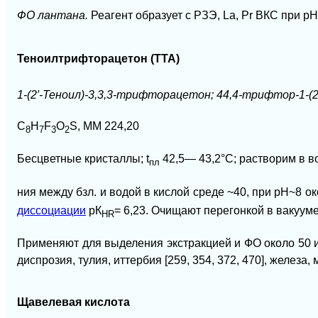
ФО лантана.
Реагент образует с РЗЭ, La, Рr ВКС при р
Теноилтрифторацетон (ТТА)
1-(2′-Теноил)-3,3,3-трифторацетон; 44,4-трифтор-1-(
C
H
F
O
S, ММ 224,20
8
7
3
2
Бесцветные кристаллы; t
42,5— 43,2°С; растворим в воде
пл
ния между бзл. и водой в кислой среде ~40, при рН~8 о
диссоциации
рК
= 6,23. Очищают перегонкой в вакууме
HR
Применяют для выделения экстракцией и ФО около 50 ион
диспрозия, тулия, иттербия [259, 354, 372, 470], железа, 
Щавелевая кислота