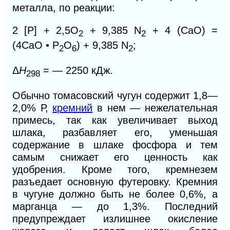
металла, по реакции:
2 [Р] + 2,5О
+ 9,385
N
+ 4 (СаО) =
2
2
(4СаО • Р
О
) + 9,385 N
;
2
6
2
Δ
Н
= — 2250 кДж.
298
Обычно томасовский чугун содержит 1,8—
2,0% Р,
кремний
в нем — нежелательная
примесь, так как увеличивает выход
шлака, разбавляет его, уменьшая
содержание в шлаке фосфора и тем
самым снижает его ценность как
удобрения. Кроме того, кремнезем
разъедает основную футеровку. Кремния
в чугуне должно быть не более 0,6%, а
марганца — до 1,3%. Последний
предупреждает излишнее окисление