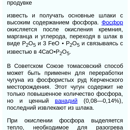
продувке
известь и получать основные шлаки с
высоким содержанием фосфора.
Фосфор
окисляется после окисления кремния,
марганца и углерода, переходя в шлак в
виде Р
О
и 3 FeO • Р
О
и связываясь с
2
5
2
5
известью в 4СаО•
Р
О
.
2
5
В Советском Союзе томасовский способ
может быть применен для переработки
чугуна из фосфористых руд Керченского
месторождения. Этот чугун содержит не
только повышенное количество фосфора,
но и ценный
ванадий
(0,08—0,14%),
последний извлекают из шлака.
При окислении фосфора выделяется
тепло, необходимое для разогрева