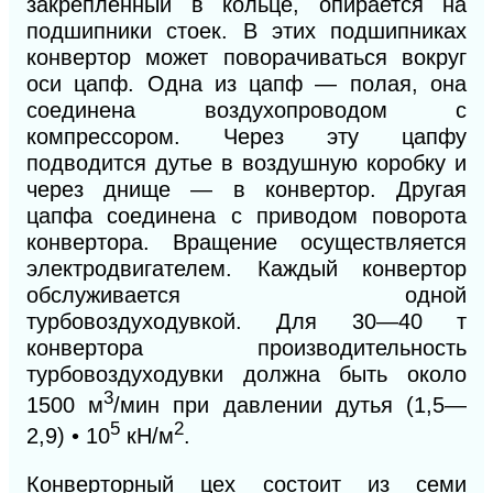
закрепленный в кольце, опирается на
подшипники стоек. В этих подшипниках
конвертор может поворачиваться вокруг
оси цапф. Одна
из
цапф — полая, она
соединена воздухопроводом с
компрессором. Через эту цапфу
подводится дутье в воздушную коробку и
через днище — в конвертор. Другая
цапфа соединена с приводом поворота
конвертора. Вращение осуществляется
электродвигателем. Каждый конвертор
обслуживается одной
турбовоздуходувкой. Для 30—40 т
конвертора производительность
турбовоздуходувки должна быть около
3
1500 м
/мин при давлении дутья (1,5
—
5
2
2
,9) • 10
кН/м
.
Конверторный цех состоит из семи