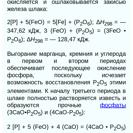
окисляется и ошлаковывается закисью
железа шлака:
2[P] + 5(FeO) = 5[Fe] + (P
О
); Δ
Н
= —
2
6
298
347,62 кДж, 3 (FeO) + (Р
О
) = (3FeO •
2
5
Р
О
); Δ
Н
=
— 128,47 кДж.
2
6
298
Выгорание марганца, кремния и углерода
в первом
и
втором периодах
обеспечивает последующее окисление
фосфора, поскольку исчезает
возможность восстановления
Р
О
этими
2
5
элементами. К началу третьего периода в
шлаке полностью растворяется известь
и
образуются прочные
фосфаты
(3CaO•P
O
) и (4СаО-Р
0
):
2
5
2
5
2 [Р] + 5 (FeO) + 4 (СаО) = (4СаО • Р
О
)
2
5