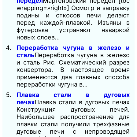
передел
Мартеновский передел [toc
wrapping=»right»] Осмотр и заправку
подины и откосов печи делают
перед каждой-плавкой. Изъяны в
футеровке устраняют наваркой
новых слоев…
Переработка чугуна в железо и
сталь
Переработка чугуна в железо
и сталь Рис. Схематический разрез
конвертора. В настоящее время
применяются два главных способа
переработки чугуна в…
Плавка стали в дуговых
печах
Плавка стали в дуговых печах
Конструкция дуговых печей.
Наибольшее распространение для
плавки стали получили трехфазные
дуговые печи с непроводящей