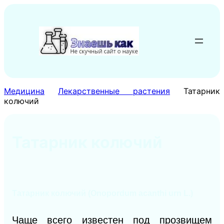
Перейти
к
содержимому
Медицина
Лекарственные растения
Татарник
колючий
Татарник колючий
Татарник колючий (Onopordum acanthi urn L.)
Чаще всего известен под прозвищем