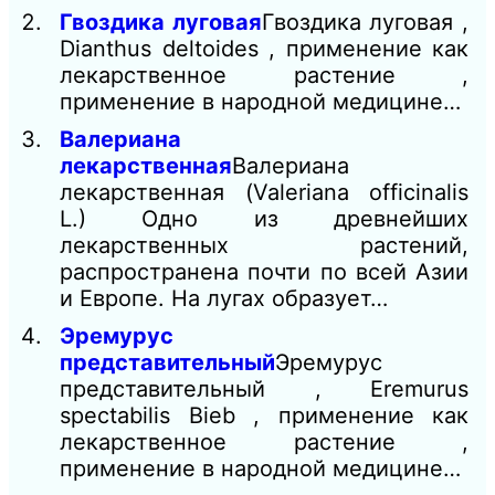
Гвоздика луговая
Гвоздика луговая ,
Dianthus deltoides , применение как
лекарственное растение ,
применение в народной медицине…
Валериана
лекарственная
Валериана
лекарственная (Valeriana officinalis
L.) Одно из древнейших
лекарственных растений,
распространена почти по всей Азии
и Европе. На лугах образует…
Эремурус
представительный
Эремурус
представительный , Eremurus
spectabilis Bieb , применение как
лекарственное растение ,
применение в народной медицине…