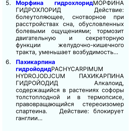
Морфина гидрохлорид
МОРФИНА
ГИДРОХЛОРИД Действие:
болеутоляющее, снотворное при
расстройствах сна, обусловленных
болевыми ощущениями; тормозит
двигательную и секреторную
функции желудочно-кишечного
тракта, уменьшает возбудимость…
Пахикарпина
гидройодид
PACHYCARPIMUM
HYDROJODJCUM ПАХИКАРПИНА
ГИДРОЙОДИД Алкалоид,
содержащийся в растениях софоры
толстоплодной и в термопсисе,
правовращающийся стереоизомер
спартеина. Действие: блокирует
ганглии…