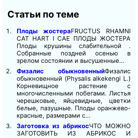
Статьи по теме
Плоды жостера
FRUCTUS RHAMNI
CAT HART I CAE ПЛОДЫ ЖОСТЕРА
Плоды крушины слабительной .
Собранные поздней осенью в
зрелом состоянии и высушенные…
Физалис обыкновенный
Физалис
обыкновенный (Physalis alkekengi L.)
Корневищное растение с
многочисленными побегами. Листья
черешковые, яйцевидные, цветки
белые, пазушные. Плоды оранжево-
красные, размерами с…
Заготовка из абрикос
ЧТО МОЖНО
ЗАГОТОВИТЬ ИЗ АБРИКОС И