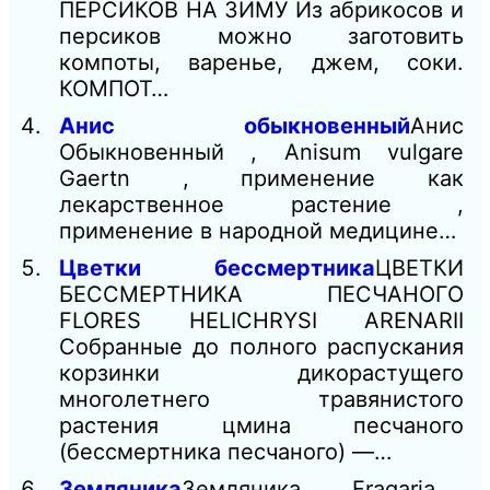
ПЕРСИКОВ НА ЗИМУ Из абрикосов и
персиков можно заготовить
компоты, варенье, джем, соки.
КОМПОТ…
Анис обыкновенный
Анис
Обыкновенный , Anisum vulgare
Gaertn , применение как
лекарственное растение ,
применение в народной медицине…
Цветки бессмертника
ЦВЕТКИ
БЕССМЕРТНИКА ПЕСЧАНОГО
FLORES HELICHRYSI ARENARII
Собранные до полного распускания
корзинки дикорастущего
многолетнего травянистого
растения цмина песчаного
(бессмертника песчаного) —…
Земляника
Земляника , Fragaria ,