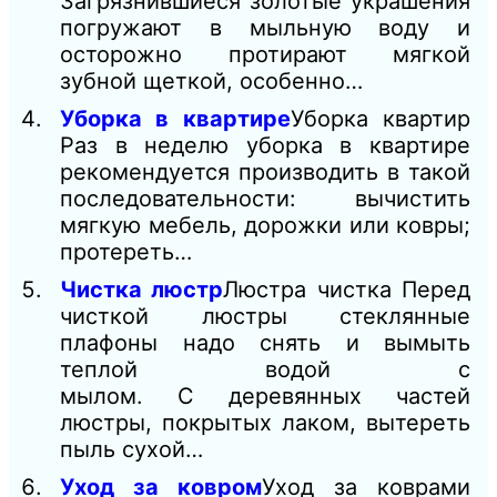
Загрязнившиеся золотые украшения
погружают в мыльную воду и
осторожно протирают мягкой
зубной щеткой, особенно…
Уборка в квартире
Уборка квартир
Раз в неделю уборка в квартире
рекомендуется производить в такой
последовательности: вычистить
мягкую мебель, дорожки или ковры;
протереть…
Чистка люстр
Люстра чистка Перед
чисткой люстры стеклянные
плафоны надо снять и вымыть
теплой водой с
мылом. С деревянных частей
люстры, покрытых лаком, вытереть
пыль сухой…
Уход за ковром
Уход за коврами