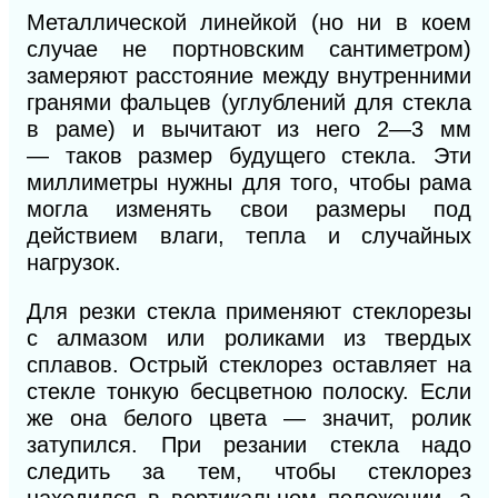
Металлической линейкой (но ни в коем
случае не портновским сантиметром)
замеряют расстояние между внутренними
гранями фальцев (углублений для стекла
в раме) и вычитают из него
2—3 мм
—
таков размер будущего стекла. Эти
миллиметры нужны для того, чтобы рама
могла изменять свои разме
ры под
действием влаги, тепла и случайных
нагрузок.
Для резки стекла применяют стеклорезы
с алмазом или роликами из твердых
сплавов. Острый стеклорез оставляет на
стекле тонкую бесцветною полоску. Если
же она белого цвета — значит, ролик
затупился. При резании стекла надо
следить за тем, чтобы стеклорез
находился в вертикальном положении, а