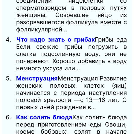
соединении яйцеклетки со
сперматозоидом в половых путях
женщины. Созревшее яйцо из
разорвавшегося фолликула вместе с
фолликулярной…
Что надо знать о грибах
Грибы еда
Если свежие грибы погрузить в
слегка подсоленную воду, они не
почернеют. Хорошо добавить в воду
немного уксуса или…
Менструация
Менструация Развитие
женских половых клеток (яиц)
начинается с периода наступления
половой зрелости —с 13—16 лет. С
первых дней рождения в…
Как солить блюда
Как солить блюда
перед приготовлением еды Овощи,
кроме бобовых, солят в начале