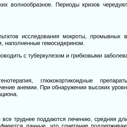
гких волнообразное. Периоды кризов чередую
льтатов исследования мокроты, промывных 
и, наполненные гемосидерином.
оводить с туберкулезом и грибковыми заболев
нотерапия, глюкокортикоидные препараты
ечение анемии. При обнаружении высоких уров
ациона.
 все труднее поддаются лечению, средняя дли
Имеются данные, что сочетание поддержива