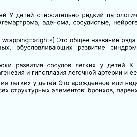
ей У детей относительно редкий патологи
гемартрома, аденома, сосудистые, нейрог
 wrapping=»right»] Это общее название ряда
ных, обусловливающих развитие синдром
роки развития сосудов легких у детей К 
генезия и гипоплазия легочной артерии и ее
тия легких у детей Это врожденное или нед
всех структурных элементов: бронхов, паре