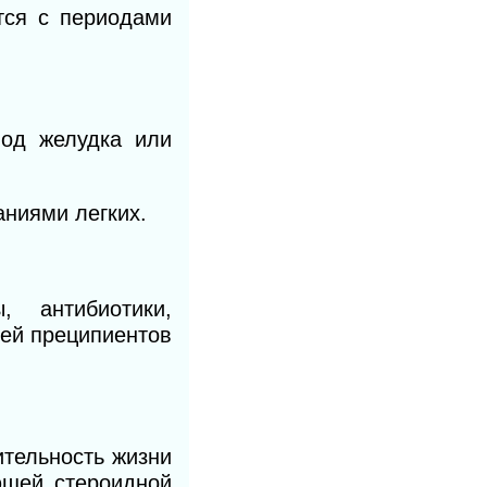
тся с периодами
вод желудка или
аниями легких.
, антибиотики,
ней преципиентов
тельность жизни
ющей стероидной