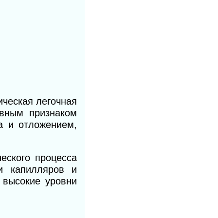
ическая легочная
овным признаком
а и отложением,
еского процесса
и капилляров и
 высокие уровни