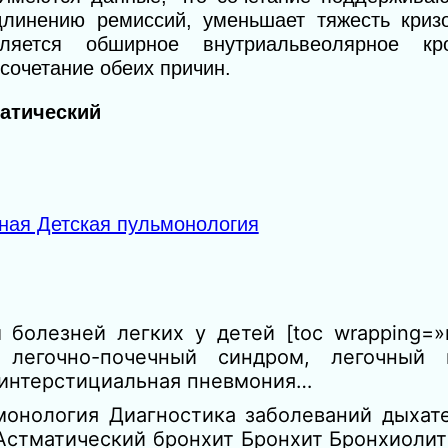
длинению ремиссий, уменьшает тяжесть криз
ляется обширное внутриальвеолярное кр
сочетание обеих причин.
патический
ная Детская пульмонология
болезней легких у детей [toc wrapping=»
й легочно-почечный синдром, легочный 
 интерстициальная пневмония…
монология Диагностика заболеваний дыхат
Астматический бронхит Бронхит Бронхиоли