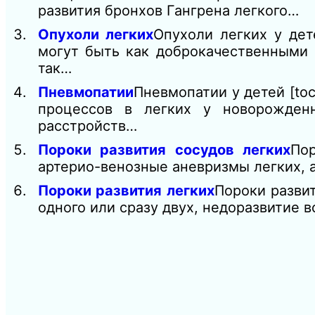
развития бронхов Гангрена легкого…
Опухоли легких
Опухоли легких у дет
могут быть как доброкачественными (
так…
Пневмопатии
Пневмопатии у детей [toc
процессов в легких у новорожден
расстройств…
Пороки развития сосудов легких
По
артерио-венозные аневризмы легких, а
Пороки развития легких
Пороки разви
одного или сразу двух, недоразвитие 