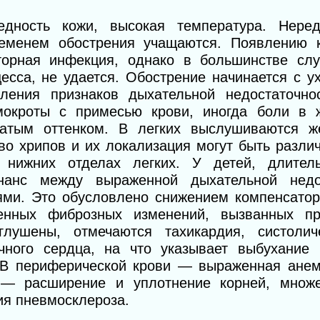
дность кожи, высокая температура. Неред
ременем обострения учащаются. Появлению 
орная инфекция, однако в большинстве слу
есса, не удается. Обострение начинается с у
ления признаков дыхательной недостаточнос
окроты с примесью крови, иногда боли в ж
ватым оттенком. В легких выслушиваются 
во хрипов и их локализация могут быть разли
нижних отделах легких. У детей, длител
нанс между выраженной дыхательной недо
ми. Это обусловлено снижением компенсатор
ненных фиброзных изменений, вызванных п
глушены, отмечаются тахикардия, систоли
ного сердца, на что указывает выбухание 
 В периферической крови — выраженная анем
 — расширение и уплотнение корней, множе
ия пневмосклероза.