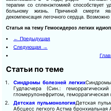
терапии со спленэктомией способствует у
больному жизнь. Причиной смерти яв
декомпенсация легочного сердца. Возможно 
Статья на тему Гемосидероз легких идио
← Предыдущая
Следующая →
Глав
Статьи по теме
Синдромы болезней легких
Синдромы 
Гудпасчера (Син.: геморрагически
гломерулонефритом, геморрагическая
Детская пульмонология
Детская пуль
Абсцесс легкого Астма бронхиальная 