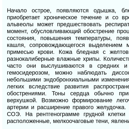
Начало острое, появляются одышка, бле
приобретает хроническое течение и со в
альвеолы может предшествовать респират
момент, обусловливающий обострение проц
состояния, повышения температуры, появ
кашля, сопровождающегося выделением м
примесью крови. Кожа бледная с желто
разнокалиберные влажные хрипы. Количест
часто они выслушиваются в средних и 
гемосидерозом, можно наблюдать диссо
небольшими эндобронхиальными изменения
легких вследствие развития распростра
обострениями. Тоны сердца обычно при
верхушкой. Возможно формирование легоч
артерии и расширение правого желудочка.
СОЭ. На рентгенограмме грудной клетки
расположенные, мелкоочаговые тени, явлен