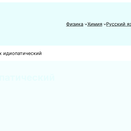
Физика
Химия
Русский я
х идиопатический
опатический