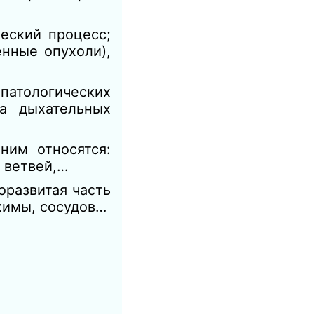
ческий процесс;
енные опухоли),
 патологических
а дыхательных
ним относятся:
 ветвей,…
оразвитая часть
нхимы, сосудов…