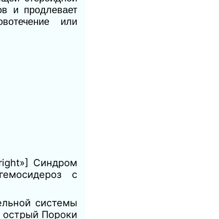
ов и продлевает
овотечение или
right»] Синдром
гемосидероз с
ельной системы
т острый Пороки