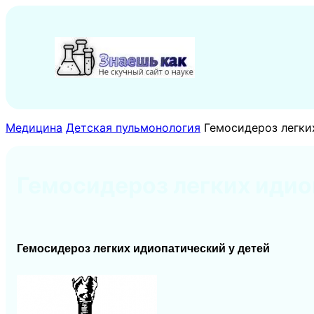
Перейти
к
содержимому
Медицина
Детская пульмонология
Гемосидероз легки
Гемосидероз легких иди
Гемосидероз легких идиопатический у детей