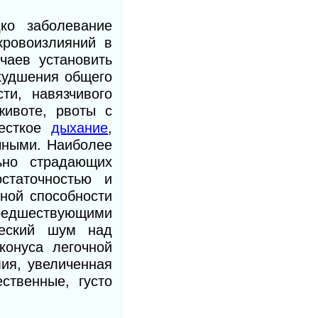
ко заболевание
кровоизлияний в
чаев установить
худшения общего
ти, навязчивого
ивоте, рвоты с
жесткое
дыхание
,
чными. Наиболее
ьно страдающих
статочностью и
ной способности
редшествующими
ческий шум над
конуса легочной
ия, увеличенная
ственные, густо