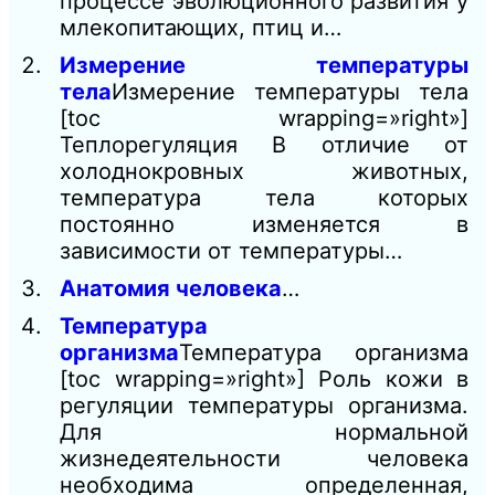
процессе эволюционного развития у
млекопитающих, птиц и…
Измерение температуры
тела
Измерение температуры тела
[toc wrapping=»right»]
Теплорегуляция В отличие от
холоднокровных животных,
температура тела которых
постоянно изменяется в
зависимости от температуры…
Анатомия человека
…
Температура
организма
Температура организма
[toc wrapping=»right»] Роль кожи в
регуляции температуры организма.
Для нормальной
жизнедеятельности человека
необходима определенная,