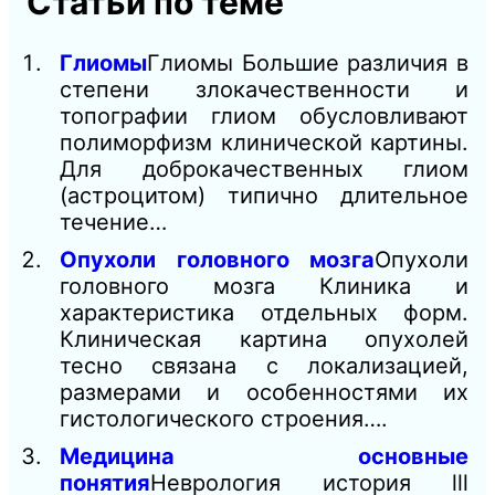
Статьи по теме
Глиомы
Глиомы Большие различия в
степени злокачественности и
топографии глиом обусловливают
полиморфизм клинической картины.
Для доброкачественных глиом
(астроцитом) типично длительное
течение…
Опухоли головного мозга
Опухоли
головного мозга Клиника и
характеристика отдельных форм.
Клиническая картина опухолей
тесно связана с локализацией,
размерами и особенностями их
гистологического строения….
Медицина основные
понятия
Неврология история lll