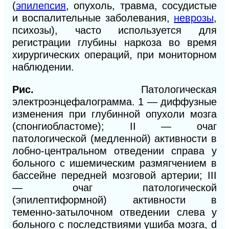
(
эпилепсия
, опухоль, травма, сосудистые
и воспалительные заболевания,
неврозы
,
психозы), часто используется для
регистрации глубины наркоза во время
хирургических операций, при мониторном
наблюдении.
Рис.
Патологическая
электроэнцефалограмма. 1 — диффузные
изменения при глубинной опухоли мозга
(спонгиобластоме); II — очаг
патологической (медленной) активности в
лобно-центральном отведении справа у
больного с ишемическим размягчением в
бассейне передней мозговой артерии; III
— очаг патологической
(эпилептиформной) активности в
теменно-затылочном отведении слева у
больного с последствиями ушиба мозга, d