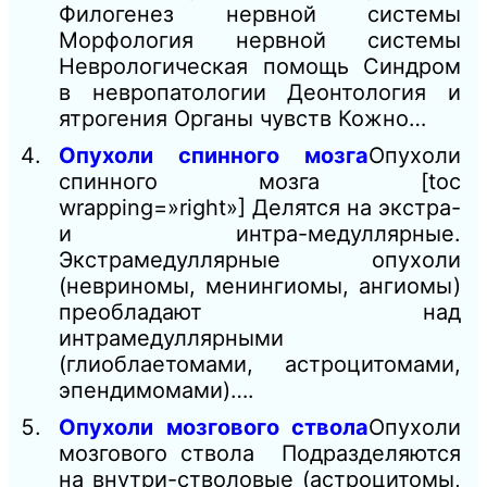
Филогенез нервной системы
Морфология нервной системы
Неврологическая помощь Синдром
в невропатологии Деонтология и
ятрогения Органы чувств Кожно…
Опухоли спинного мозга
Опухоли
спинного мозга [toc
wrapping=»right»] Делятся на экстра-
и интра-медуллярные.
Экстрамедуллярные опухоли
(невриномы, менингиомы, ангиомы)
преобладают над
интрамедуллярными
(глиоблаетомами, астроцитомами,
эпендимомами)….
Опухоли мозгового ствола
Опухоли
мозгового ствола Подразделяются
на внутри-стволовые (астроцитомы,