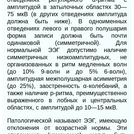
амплитудой в затылочных областях 30—
75 мкВ (в других отведениях амплитуда
должна быть ниже). В одноименных
отведениях левого и правого полушария
форма записи должна быть почти
одинаковой (симметричной). Для
нормальной ЭЭГ допустимо наличие
симметричных низкоамплитудных, не
организованных в ритм медленных волн
(до 10% 9-волн и до 5% 6-волн),
амплитудная межполушарная асимметрия
(до 25%), заостренность α-колебаний, а
также наличие р-ритма, преимущественно
выраженного в лобных и центральных
областях, с амплитудой до 10—15 мкВ.
Патологической называют ЭЭГ, имеющую
отклонения от возрастной нормы. Эти