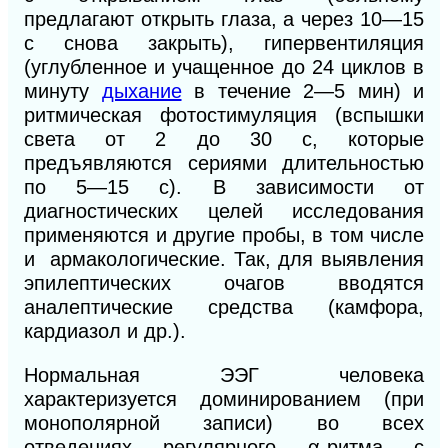
предлагают открыть глаза, а через 10—15
с снова закрыть), гипервентиляция
(углубленное и учащенное до 24 циклов в
минуту
дыхание
в течение 2—5 мин) и
ритмическая фотостимуляция (вспышки
света от 2 до 30 с, которые
предъявляются сериями длительностью
по 5—15 с). В зависимости от
диагностических целей исследования
применяются и другие пробы, в том числе
и
армакологические. Так, для выявления
эпилептических очагов вводятся
аналептические средства (камфора,
кардиазол и др.).
Нормальная ЭЭГ человека
характеризуется доминированием (при
монополярной записи) во всех
отведениях регулярного α-ритма с