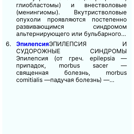
глиобластомы) и внестволовые
(менингиомы). Вкутристволовые
опухоли проявляются постепенно
развивающимся синдромом
альтернирующего или бульбарного…
Эпилепсия
ЭПИЛЕПСИЯ И
СУДОРОЖНЫЕ СИНДРОМЫ
Эпилепсия (от греч. epilepsia —
припадок, morbus sacer —
священная болезнь, morbus
comitialis —падучая болезнь) —…