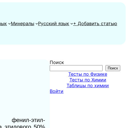
зык
Минералы
Русский язык
+ Добавить статью
Поиск
Поиск
Тесты по Физике
Тесты по Химии
Таблицы по химии
Войти
и фенил-этил-
а этилового 50%