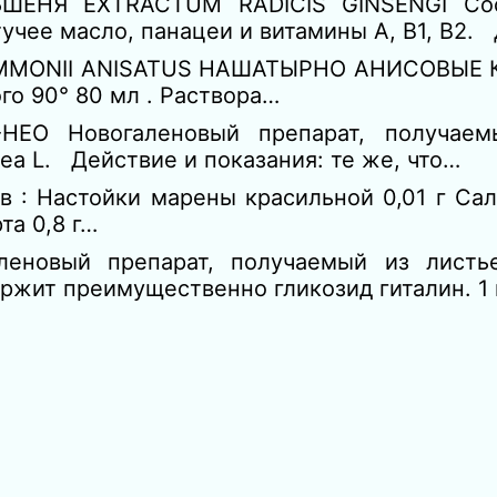
ШЕНЯ EXTRACTUM RADICIS GINSENGI Сост
тучее масло, панацеи и витамины А, В1, В2
MMONII ANISATUS НАШАТЫРНО АНИСОВЫЕ 
ого 90° 80 мл . Раствора…
НЕО Новогаленовый препарат, получаем
inea L. Действие и показания: те же, что…
: Настойки марены красильной 0,01 г Сал
та 0,8 г…
еновый препарат, получаемый из листье
одержит преимущественно гликозид гиталин. 1