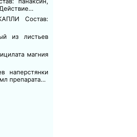
ав: панаксин,
. Действие…
КАПЛИ Состав:
ый из листьев
ицилата магния
в наперстянки
 мл препарата…