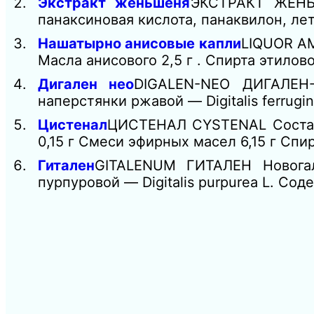
Экстракт женьшеня
ЭКСТРАКТ ЖЕНЬ
панаксиновая кислота, панаквилон, ле
Нашатырно анисовые капли
LIQUOR A
Масла анисового 2,5 г . Спирта этилов
Дигален нео
DIGALEN-NEO ДИГАЛЕН-
наперстянки ржавой — Digitalis ferrug
Цистенал
ЦИСТЕНАЛ CYSTENAL Состав 
0,15 г Смеси эфирных масел 6,15 г Спир
Гитален
GITALENUM ГИТАЛЕН Новогал
пурпуровой — Digitalis purpurea L. С