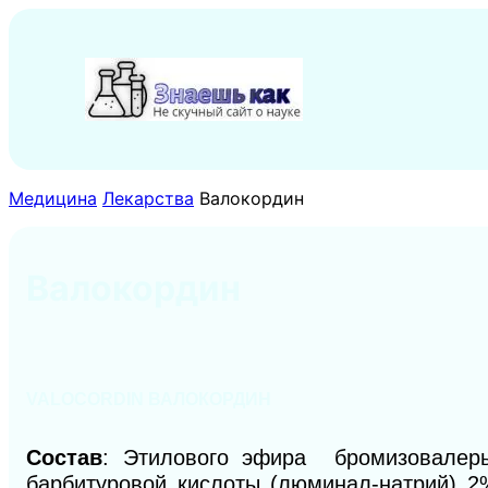
Перейти
к
содержимому
Медицина
Лекарства
Валокордин
Валокордин
VALOCORDIN ВАЛОКОРДИН
Состав
: Этилового эфира бромизовал
барбитуровой кислоты (люминал-натрий) 