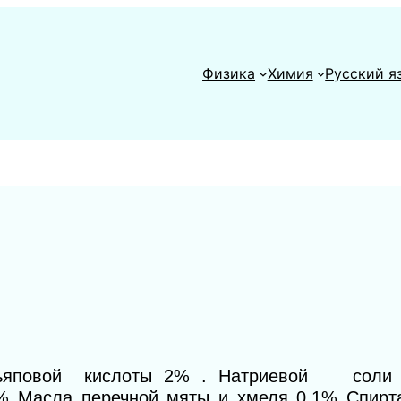
Физика
Химия
Русский я
ерьяповой кислоты 2% . Натриевой сол
2% Масла перечной мяты и хмеля 0,1% Спирт