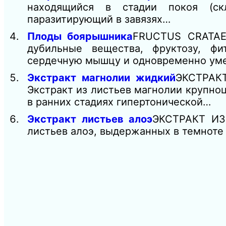
находящийся в стадии покоя (скл
паразитирующий в завязях…
Плоды боярышника
FRUCTUS CRATAE
дубильные вещества, фруктозу, ф
сердечную мышцу и одновременно ум
Экстракт магнолии жидкий
ЭКСТРАК
Экстракт из листьев магнолии крупноцв
в ранних стадиях гипертонической…
Экстракт листьев алоэ
ЭКСТРАКТ ИЗ
листьев алоэ, выдержанных в темноте