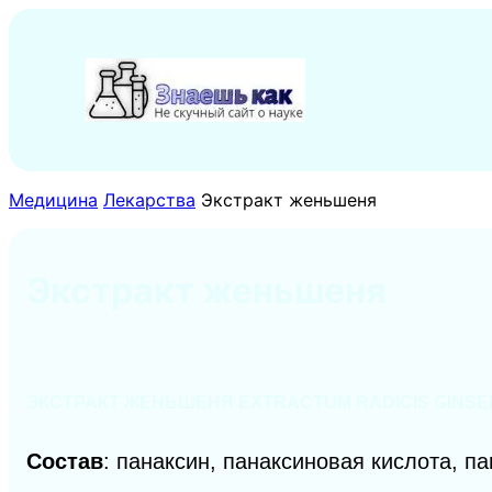
Перейти
к
содержимому
Медицина
Лекарства
Экстракт женьшеня
Экстракт женьшеня
ЭКСТРАКТ ЖЕНЬШЕНЯ EXTRACTUM RADICIS GINSE
Состав
: панаксин, панаксиновая кислота, п