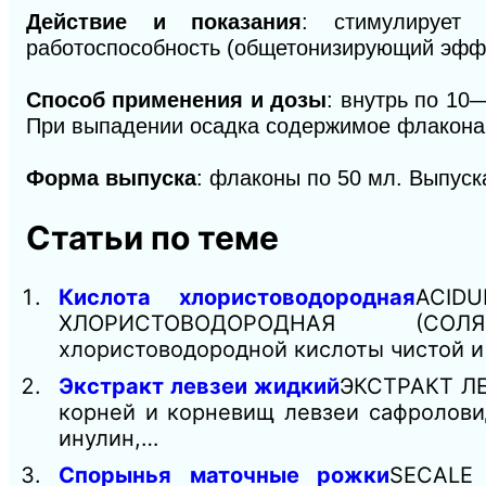
Действие и показания
: стимулирует 
работоспособность (общетонизирующий эффе
Способ применения и дозы
: внутрь по 10
При выпадении осадка содержимое флакона 
Форма выпуска
: флаконы по 50 мл. Выпуск
Статьи по теме
Кислота хлористоводородная
ACID
ХЛОРИСТОВОДОРОДНАЯ (СОЛЯНА
хлористоводородной кислоты чистой и
Экстракт левзеи жидкий
ЭКСТРАКТ Л
корней и корневищ левзеи сафроловид
инулин,…
Спорынья маточные рожки
SECALE