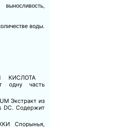
 выносливость,
количестве воды.
TUM КИСЛОТА
 одну часть
M Экстракт из
es DC. Содержит
КИ Спорынья,