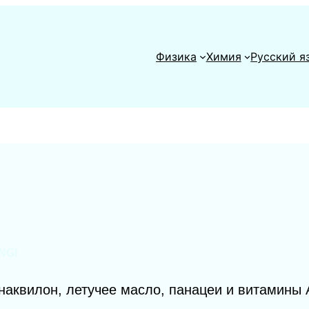
Физика
Химия
Русский я
NGI
анаквилон, летучее масло, панацеи и витамины А