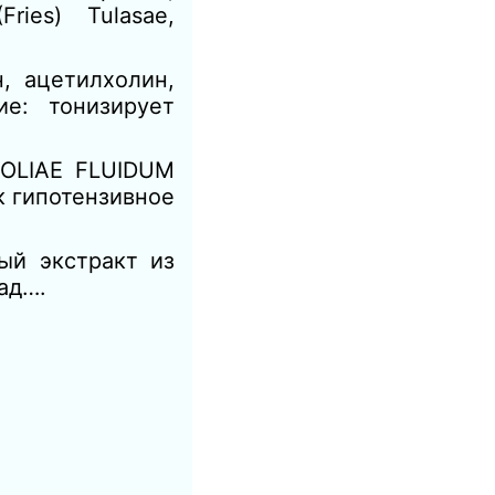
ies) Tulasae,
 ацетилхолин,
е: тонизирует
LIAE FLUIDUM
к гипотензивное
й экстракт из
ад….