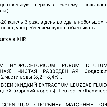
центральную нервную систему, повышает
кт).
—20 капель 3 раза в день до еды в небольшом 
перед употреблением нужно взбалтывать.
ается в КНР.
UM HYDROCHLORICUM PURUM DILU
Я) ЧИСТАЯ РАЗВЕДЕННАЯ Содержит
 2 части воды (8,2—8,4%…
ЕВЗЕИ ЖИДКИЙ EXTRACTUM LEUZEAE FLUIDU
ной (маралий корень). Leuzea carthamoid
 CORNUTUM СПОРЫНЬЯ МАТОЧНЫЕ РОЖ