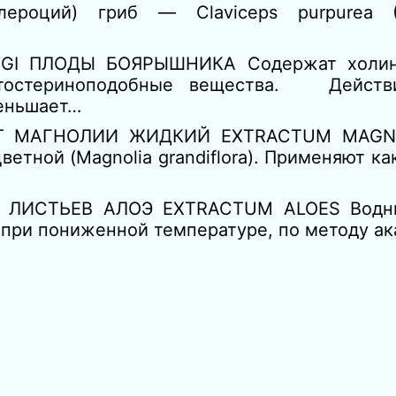
ероций) гриб — Claviceps purpurea (Fr
GI ПЛОДЫ БОЯРЫШНИКА Содержат холин,
итостериноподобные вещества. Действи
еньшает…
Т МАГНОЛИИ ЖИДКИЙ EXTRACTUM MAGNO
етной (Magnolia grandiflora). Применяют ка
 ЛИСТЬЕВ АЛОЭ EXTRACTUM ALOES Водны
 при пониженной температуре, по методу ак