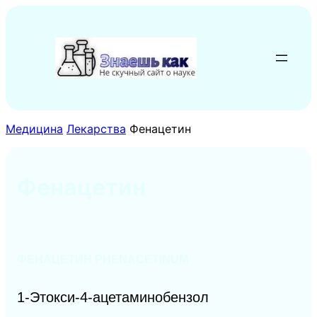
Перейти
к
содержимому
Медицина
Лекарства
Фенацетин
Фенацетин
ФЕНАЦЕТИН PHENACETINUM
1-Этокси-4-ацетаминобензол