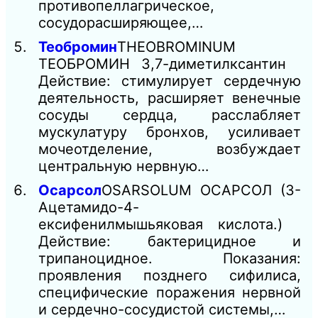
противопеллагрическое,
сосудорасширяющее,…
Теобромин
THEOBROMINUM
ТЕОБРОМИН 3,7-диметилксантин
Действие: стимулирует сердечную
деятельность, расширяет венечные
сосуды сердца, расслабляет
мускулатуру бронхов, усиливает
мочеотделение, возбуждает
центральную нервную…
Осарсол
OSARSOLUM ОСАРСОЛ (3-
Ацетамидо-4-
ексифенилмышьяковая кислота.)
Действие: бактерицидное и
трипаноцидное. Показания:
проявления позднего сифилиса,
специфические поражения нервной
и сердечно-сосудистой системы,…