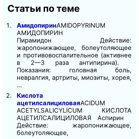
Статьи по теме
Амидопирин
AMIDOPYRINUM
АМИДОПИРИН
Пирамидон Действие:
жаропонижающее, болеутоляющее
и противовоспалительное (активнее
в 2—3 раза антипирина).
Показания: головная боль,
невралгия, артриты, миозиты, хорея,
…
Кислота
ацетилсалициловая
ACIDUM
ACETYLSALICYLICUM КИСЛОТА
АЦЕТИЛСАЛИЦИЛОВАЯ Аспирин
Действие: жаропонижающее,
болеутоляющее,