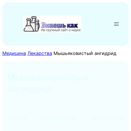
Перейти
к
содержимому
Медицина
Лекарства
Мышьяковистый ангидрид
Мышьяковистый
ангидрид
ACIDUM ARSENICOSUM ANHYDRICUM