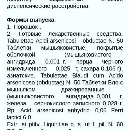
диспепсические расстройства.
Формы выпуска
.
1. Порошок .
2. Готовые лекарственные средства.
Tabulettae Acidi arsenicosi obductae N. 50
Таблетки мышьяковистые, покрытые
оболочкой (мышьяковистого
ангидрида 0,001 г, перца черного
измельченного 0,025 г, сахара 0,106 г),
азиатские. Tabulettae Blaudi cum Acido
arsenicoso (obductae) N. 50 Таблетки Бло с
мышьяком дражированные
(мышьяковистого ангидрида 0,001 г,
железа сернокислого записного 0,028 г.
Rp. Acidi arsenicosi anhydrici 0,06 Ferri
lactici 6,0.
Extr. et ptifv. Liquiritiae q. s. ut f. pil. N. 60