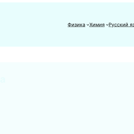
Физика
Химия
Русский я
а