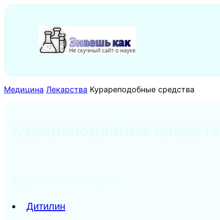
Перейти
к
содержимому
Медицина
Лекарства
Курареподобные средства
Курареподобные средств
Курареподобные средства
Дитилин