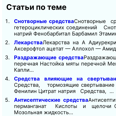
Статьи по теме
Снотворные средства
Снотворные ср
гетероциклических соединений Снотв
натрий Фенобарбитал Барбамил Этами
Лекарства
Лекарства на А Адиурек
Аксерофтол ацетат — Аллохол — Ами
Раздражающие средства
Раздражающ
перечная Настойка мяты перечной Ме
Капли…
Средства влияющие на свертыван
Средства, тормозящие свертывание 
Фенилин Цитрат натрия Средства, …
Антисептические средства
Антисепт
перманганат Кислоты и щелочи Сал
Мозольная жидкость…