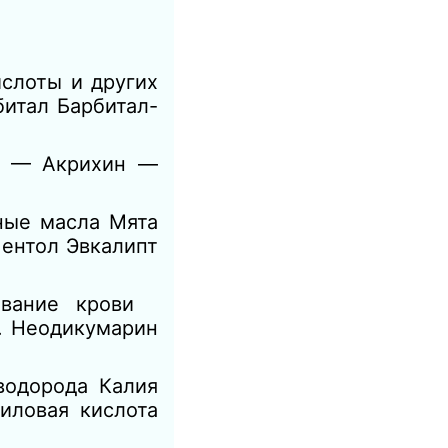
лоты и других
итал Барбитал-
д — Акрихин —
ные масла Мята
ентол Эвкалипт
ывание крови
. Неодикумарин
водорода Калия
ловая кислота