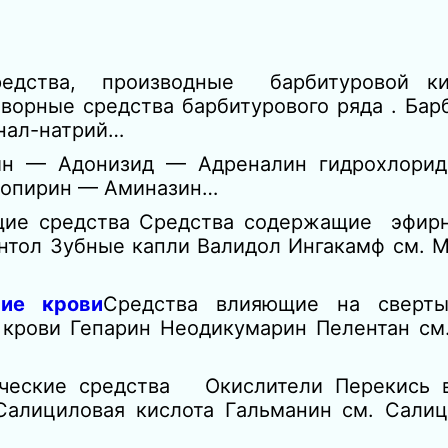
едства, производные барбитуровой кис
орные средства барбитурового рядa . Барб
нал-натрий…
рин — Адонизид — Адреналин гидрохлори
допирин — Аминазин…
ие средства Средства содержащие эфир
нтол Зубные капли Валидол Ингакамф см. М
ие крови
Средства влияющие на сверт
крови Гепарин Неодикумарин Пелентан см
ические средства Окислители Перекись 
ициловая кислота Гальманин см. Салици