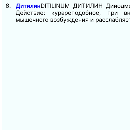
Дитилин
DITILINUM ДИТИЛИН Дийодме
Действие: курареподобное, при в
мышечного возбуждения и расслабляе