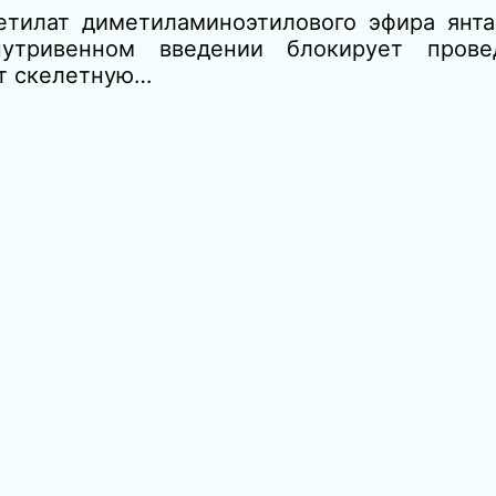
тилат диметиламиноэтилового эфира янт
нутривенном введении блокирует прове
т скелетную…