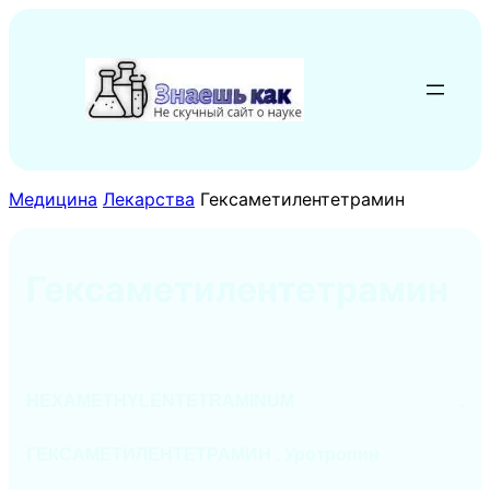
Перейти
к
содержимому
Медицина
Лекарства
Гексаметилентетрамин
Гексаметилентетрамин
HEXAMETHYLENTETRAMINUM .
ГЕКСАМЕТИЛЕНТЕТРАМИН
.
Уротропин