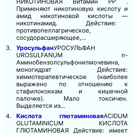
НИКОТИНОВАЯ Витамин РР .
Применяют никотиновую кислоту и
амид никотиновой кислоты —
никотинамид. Действие:
противопеллагрическое,
сосудорасширяющее,…
Уросульфан
УРОСУЛЬФАН
UROSULFANUM n-
Аминобензолсульфонилмочевина,
моногидрат Действие:
химиотерапевтическое (наиболее
выражено по отношению к
стафилококкам и кишечной
палочке). Мало токсичен.
Выделяется из…
Кислота глютаминовая
ACIDUM
GLUTAMINICUM КИСЛОТА
ГЛЮТАМИНОВАЯ Действие: имеет