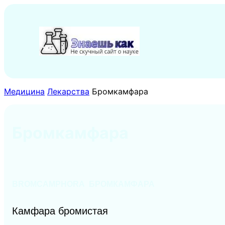
Перейти
к
содержимому
Медицина
Лекарства
Бромкамфара
Бромкамфара
BROMCAMPHORA БРОМКАМФАРА
Камфара бромистая