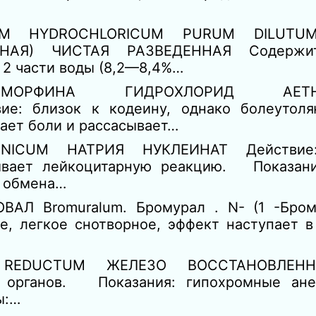
UM HYDROCHLORICUM PURUM DILU
Я) ЧИСТАЯ РАЗВЕДЕННАЯ Содержит
 2 части воды (8,2—8,4%…
ЛМОРФИНА ГИДРОХЛОРИД AETHY
 близок к кодеину, однако болеутоля
ает боли и рассасывает…
INICUM НАТРИЯ НУКЛЕИНАТ Действие:
ывает лейкоцитарную реакцию. Показани
о обмена…
Л Bromuralum. Бромурал . N- (1 -Бром
, легкое снотворное, эффект наступает в
REDUCTUM ЖЕЛЕЗО ВОССТАНОВЛЕННО
х органов. Показания: гипохромные ане
ы:…