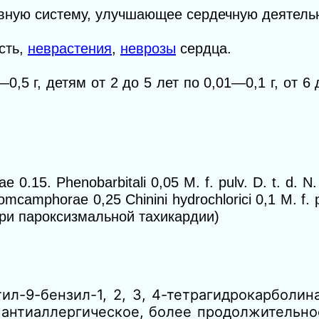
вную систему, улучшающее сердечную деятельн
сть,
неврастения
,
неврозы
сердца.
—0,5 г, детям от 2 до 5 лет по 0,01—0,1 г, от 6 
.15. Phenobarbitali 0,05 M. f. pulv. D. t. d. N. 
camphorae 0,25 Chinini hydrochlorici 0,1 M. f. pu
(при пароксизмальной тахикардии)
9-бензил-1, 2, 3, 4-тетрагидрокарболина
антиаллергическое, более продолжительно