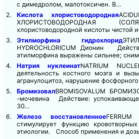
с димедролом, малотоксичен. В…
Кислота хлористоводородная
ACID
ХЛОРИСТОВОДОРОДНАЯ (СОЛЯНА
хлористоводородной кислоты чистой и
Этилморфина гидрохлорид
ЭТИ
HYDROCHLORICUМ Дионин Действие:
этилморфина выражены сильнее; сним
Натрия нуклеинат
NATRIUM NUCLE
деятельность костного мозга и выз
агранулоцитоз, нарушение фосфорног
Бромизовал
BROMISOVALUM БРОМИЗОВА
-мочевина Действие: успокаивающее
30…
Железо восстановленное
FERRUM 
стимулирует функцию кровотворны
этиологии. Способ применения и доз