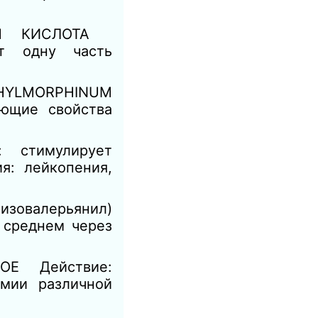
TUM КИСЛОТА
 одну часть
LMORPHINUM
ющие свойства
 стимулирует
я: лейкопения,
изовалерьянил)
 среднем через
Е Действие:
мии различной