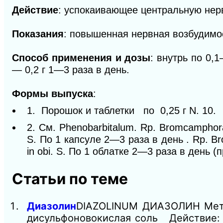
Действие
: успокаивающее центральную нер
Показания
: повышенная нервная возбудимо
Способ применения и дозы
: внутрь по 0,1
— 0,2 г 1—3 раза в день.
Формы выпуска
:
1. Порошок и таблетки по 0,25 г N. 10.
2. См. Phenobarbitalum. Rp. Bromcamphorae 0
S. По 1 капсуле 2—3 раза в день . Rp. Brom
in obi. S. По 1 облатке 2—3 раза в день 
Статьи по теме
Диазолин
DIAZOLINUM ДИАЗОЛИН Метил-
дисульфоновокислая соль Действие: 