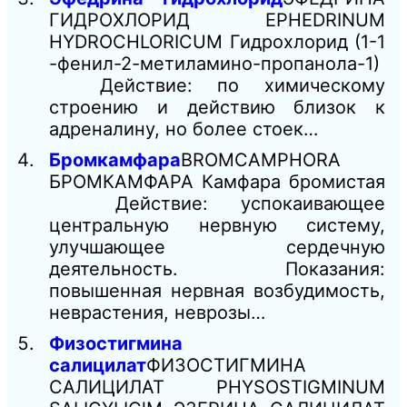
ГИДРОХЛОРИД EPHEDRINUM
HYDROCHLORICUM Гидрохлорид (1-1
-фенил-2-метиламино-пропанола-1)
Действие: по химическому
строению и действию близок к
адреналину, но более стоек…
Бромкамфара
BROMCAMPHORA
БРОМКАМФАРА Камфара бромистая
Действие: успокаивающее
центральную нервную систему,
улучшающее сердечную
деятельность. Показания:
повышенная нервная возбудимость,
неврастения, неврозы…
Физостигмина
салицилат
ФИЗОСТИГМИНА
САЛИЦИЛАТ PHYSOSTIGMINUM