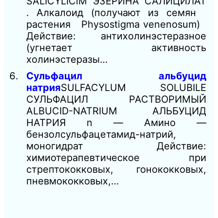
SALICYLIClM ЭЗЕРИНА САЛИЦИЛАТ
. Алкалоид (получают из семян
растения Physostigma venenosum)
Действие: антихолинэстеразное
(угнетает активность
холинэстеразы…
Сульфацил альбуцид
натрия
SULFACYLUM SOLUBILE
СУЛЬФАЦИЛ РАСТВОРИМЫЙ
ALBUCID-NATRIUM АЛЬБУЦИД
НАТРИЯ n — Амино —
бензолсульфацетамид-натрий,
моногидрат Действие:
химиотерапевтическое при
стрептококковых, гонококковых,
пневмококковых,…