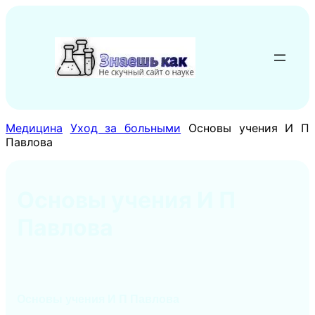
Перейти
к
содержимому
Медицина
Уход за больными
Основы учения И П
Павлова
Основы учения И П
Павлова
Основы учения И П Павлова