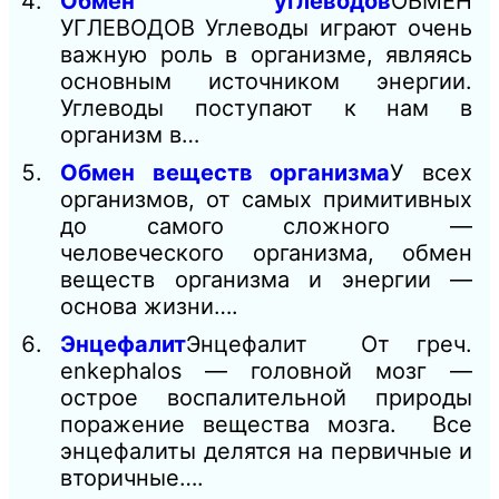
Обмен углеводов
ОБМЕН
УГЛЕВОДОВ Углеводы играют очень
важную роль в организме, являясь
основным источником энергии.
Углеводы поступают к нам в
организм в…
Обмен веществ организма
У всех
организмов, от самых примитивных
до самого сложного —
человеческого организма, обмен
веществ организма и энергии —
основа жизни….
Энцефалит
Энцефалит От греч.
enkephalos — головной мозг —
острое воспалительной природы
поражение вещества мозга. Все
энцефалиты делятся на первичные и
вторичные….