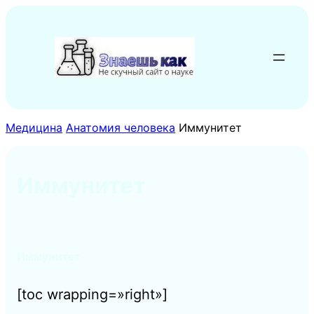
Перейти
к
содержимому
Медицина
Анатомия человека
Иммунитет
Иммунитет
Иммунитет
[toc wrapping=»right»]