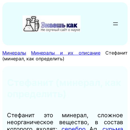
Перейти
к
содержимому
Минералы
Минералы и их описание
Стефанит
(минерал, как определить)
Стефанит (минерал, как
определить)
Стефанит это минерал, сложное
неорганическое вещество, в состав
которого входят:
серебро
Ag,
сурьма