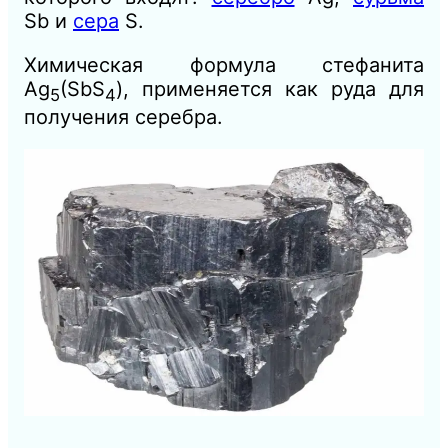
Sb и
сера
S.
Химическая формула стефанита
Ag
(SbS
), применяется как руда для
5
4
получения серебра.