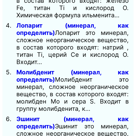
в состав которого входят: железо
Fe, титан Ti и кислород О.
Химическая формула ильменита…
Лопарит (минерал, как
определить)
Лопарит это минерал,
сложное неорганическое вещество,
в состав которого входят: натрий ,
титан Тi, церий Се и кислород О.
Входит…
Молибденит (минерал, как
определить)
Молибденит это
минерал, сложное неорганическое
вещество, в состав которого входят:
молибден Mo и сера S. Входит в
группу молибденита, к…
Эшинит (минерал, как
определить)
Эшинит это минерал,
сложное неорганическое вещество,