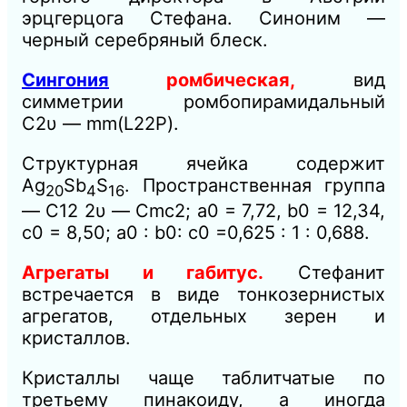
эрцгерцога Стефана. Синоним —
черный серебряный блеск.
Сингония
ромбическая,
вид
симметрии ромбопирамидальный
С2υ — mm(L22P).
Структурная ячейка содержит
Ag
Sb
S
. Пространственная группа
20
4
16
— C12 2υ — Сmс2; а
0
= 7,72, b
0
= 12,34,
с
0
= 8,50; а
0
: b
0
: с
0
=0,625 : 1 : 0,688.
Агрегаты и габитус.
Стефанит
встречается в виде тонкозернистых
агрегатов, отдельных зерен и
кристаллов.
Кристаллы чаще таблитчатые по
третьему пинакоиду, а иногда