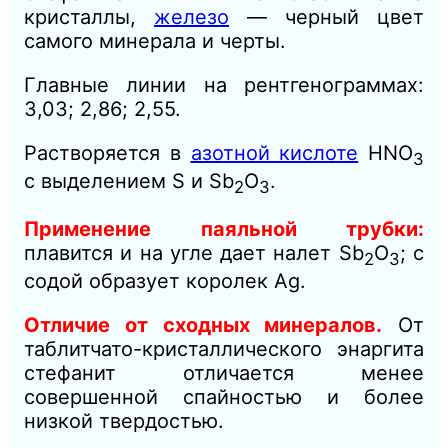
кристаллы,
железо
— черный цвет
самого минерала и черты.
Главные линии на рентгенограммах:
3,03; 2,86; 2,55.
Растворяется в
азотной кислоте
HNО
3
с выделением S и Sb
О
.
2
3
Применение паяльной трубки:
плавится и на угле дает налет Sb
О
; с
2
3
содой образует королек Ag.
Отличие от сходных минералов.
От
таблитчато-кристаллического энаргита
стефанит отличается менее
совершенной спайностью и более
низкой твердостью.