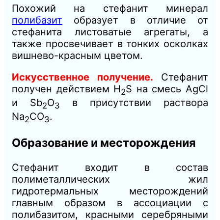
Похожий на стефанит минерал
полибазит
образует в отличие от
стефанита листоватые агрегаты, а
также просвечивает в тонких осколках
вишнево-красным цветом.
Искусственное получение.
Стефанит
получен действием H
S на смесь AgCl
2
и Sb
О
в присутствии раствора
2
3
Na
CО
.
2
3
Образование и месторождения
Стефанит входит в состав
полиметаллических жил
гидротермальных месторождений
главным образом в ассоциации с
полибазитом, красными серебряными