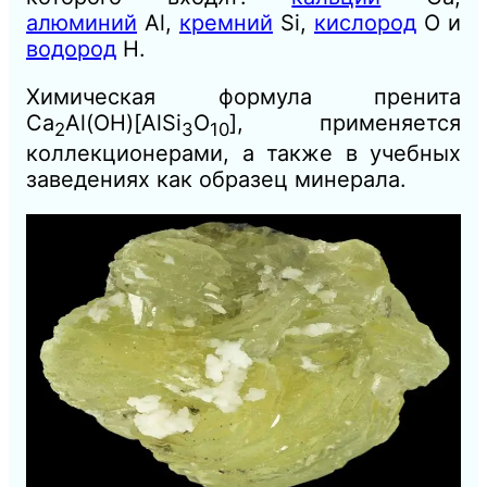
алюминий
Al,
кремний
Si,
кислород
О и
водород
Н.
Химическая формула пренита
Ca
Al(OH)[AlSi
O
], применяется
2
3
10
коллекционерами, а также в учебных
заведениях как образец минерала.