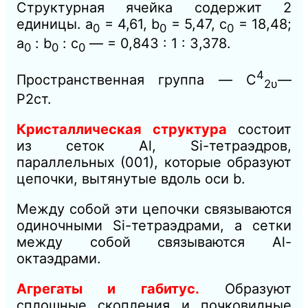
Структурная ячейка содержит 2
единицы. а
= 4,61, b
= 5,47, с
= 18,48;
0
0
0
а
: b
: с
— = 0,843 : 1 : 3,378.
0
0
0
4
Пространственная группа — C
—
2υ
Р2ст.
Кристаллическая структура
состоит
из сеток Аl, Si-тетраэдров,
параллельных (001), которые образуют
цепочки, вытянутые вдоль оси b.
Между собой эти цепочки связываются
одиночными Si-тетраэдрами, а сетки
между собой связываются Аl-
октаэдрами.
Агрегаты и габитус.
Образуют
сплошные скопления и почковидные