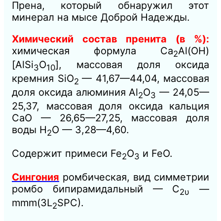
Прена,
который обнаружил этот
минерал на мысе Доброй Надежды.
Химический состав пренита (в %):
химическая формула Ca
Al(OH)
2
[AlSi
O
], массовая доля оксида
3
10
кремния SiО
— 41,67—44,04, массовая
2
доля оксида алюминия Аl
О
— 24,05—
2
3
25,37, массовая доля оксида кальция
СаО — 26,65—27,25, массовая доля
воды Н
О — 3,28—4,60.
2
Содержит примеси Fe
О
и FeO.
2
3
Сингония
ромбическая, вид симметрии
ромбо бипирамидальный — С
—
2υ
mmm(3L
SPC).
2