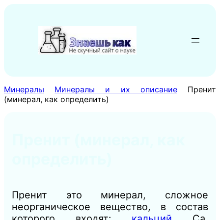
Перейти
к
содержимому
Минералы
Минералы и их описание
Пренит
(минерал, как определить)
Пренит (минерал, как
определить)
Пренит это минерал, сложное
неорганическое вещество, в состав
которого входят:
кальций
Са,