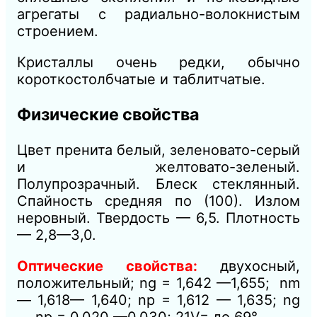
агрегаты с радиально-волокнистым
строением.
Кристаллы очень редки, обычно
короткостолбчатые и таблитчатые.
Физические свойства
Цвет пренита белый, зеленовато-серый
и желтовато-зеленый.
Полупрозрачный. Блеск стеклянный.
Спайность средняя по (100). Излом
неровный. Твердость — 6,5. Плотность
— 2,8—3,0.
Оптические свойства:
двухосный,
положительный; ng = 1,642 —
1,655;
nm
—
1,618— 1,640;
n
р =
1,612 — 1,635;
ng
—
n
р =
0,020 —
0,030; 21V= до 69°.