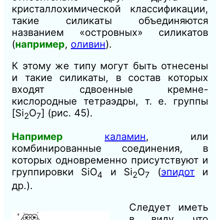
кристаллохимической классификации,
такие силикаты объединяются
названием «островных» силикатов
(
например
,
оливин
).
К этому же типу могут быть отнесены
и такие силикаты, в состав которых
входят сдвоенные кремне-
кислородные тетраэдры, т. е. группы
[Si
О
] (рис. 45).
2
7
Например
каламин
, или
комбинированные соединения, в
которых одновременно присутствуют и
группировки SiО
и Si
О
(
эпидот
и
4
2
7
др.).
Следует иметь
в виду, что