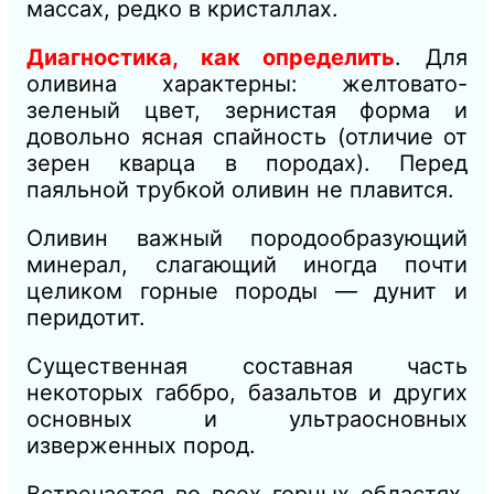
массах, редко в кристаллах.
Диагностика, как определить
. Для
оливина характерны: желтовато-
зеленый цвет, зернистая форма и
довольно ясная спайность (отли
чие от
зерен кварца в породах). Перед
паяльной трубкой оливин не плавится.
Оливин важный породообразующий
минерал, слагающий иногда почти
целиком горные породы — дунит и
перидотит.
Существенная составная часть
некоторых габбро, базальтов и других
основных и ультраосновных
изверженных пород.
Встречается во всех горных областях,