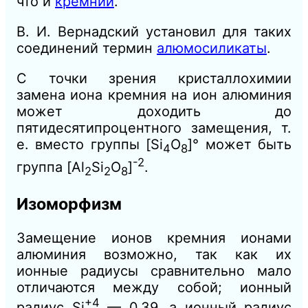
что и
кремний
.
В. И. Вернадский установил для таких
соединений термин
алюмосиликаты
.
С точки зрения кристаллохимии
замена
иона кремния на ион алюминия
может доходить до
пятидесятипроцентного замещения, т.
е. вместо группы [Si
О
]° может быть
4
8
-2
группа [Al
Si
О
]
.
2
2
8
Изоморфизм
Замещение ионов кремния ионами
алюминия возможно, так как их
ионные радиусы сравнительно мало
отличаются между собой; ионный
+4
радиус Si
— 0,39, а ионный радиус