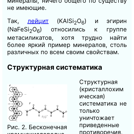
минералы, ничего общего по существу
не имеющие.
Так,
лейцит
(KAlSi
O
) и эгирин
2
6
(NaFeSi
O
) относились к группе
2
6
метасиликатов, хотя трудно найти
более яркий пример минералов, столь
различных по всем своим свойствам.
Структурная систематика
Структурная
(кристаллохим
ическая)
систематика не
только
уничтожает
приведенные
Рис. 2. Бесконечная
противоречия,