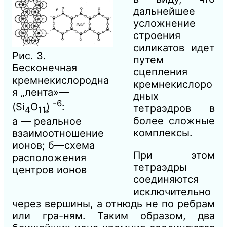
дальнейшее
усложнение
строения
силикатов идет
Рис. 3.
путем
Бесконечная
сцепления
кремнекислородна
кремнекислоро
я „лента»—
дных
-6
(Si
O
)͚
:
тетраэдров в
4
11
более сложные
а — реальное
комплексы.
взаимоотношение
ионов; б—схема
При этом
расположения
тетраэдры
центров ионов
соединяются
исключительно
через вершины, а отнюдь не по ребрам
или гра-ням. Таким образом, два