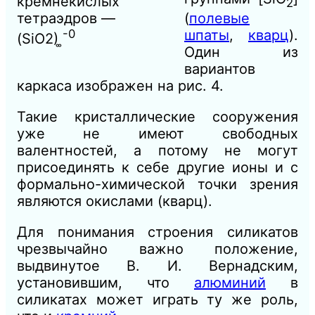
кремнекислых
2
(
полевые
тетраэдров —
шпаты
,
кварц
).
-0
(SiО2) ͚
Один из
вариантов
каркаса изображен на рис. 4.
Такие кристаллические сооружения
уже не имеют свободных
валентностей, а потому не могут
присоединять к себе другие ионы и с
формально-химической точки зрения
являются окислами (кварц).
Для понимания строения силикатов
чрезвычайно важно положение,
выдвинутое В. И. Вернадским,
установившим, что
алюминий
в
силикатах может играть ту же роль,