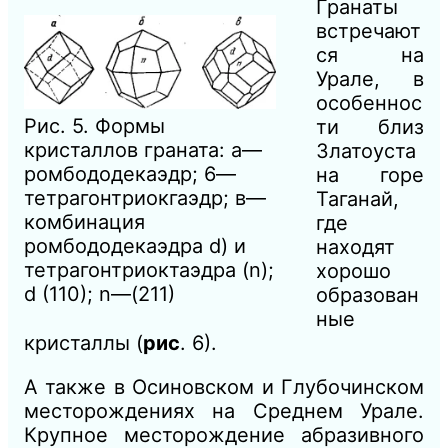
Гранаты
встречают
ся на
Урале, в
особеннос
Рис. 5. Формы
ти близ
кристаллов граната: а—
Златоуста
ромбододекаэдр; 6—
на горе
тетрагонтриокгаэдр; в—
Таганай,
комбинация
где
ромбододекаэдра d) и
находят
тетрагонтриоктаэдра (n);
хорошо
d (110); n—(211)
образован
ные
кристаллы (
рис
. 6).
А также в Осиновском и Глубочинском
месторождениях на Среднем Урале.
Крупное месторождение абразивного