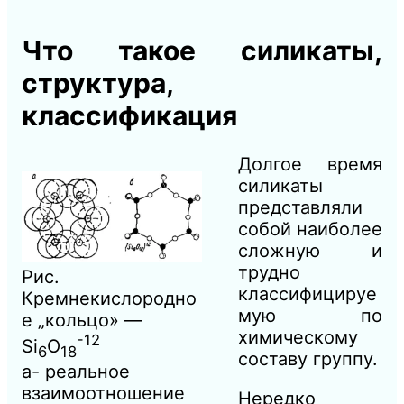
Что такое силикаты,
структура,
классификация
Долгое время
силикаты
представляли
собой наиболее
сложную и
трудно
Рис.
классифицируе
Кремнекислородно
мую по
е „кольцо» —
химическому
-12
Si
O
6
18
составу группу.
а- реальное
взаимоотношение
Нередко