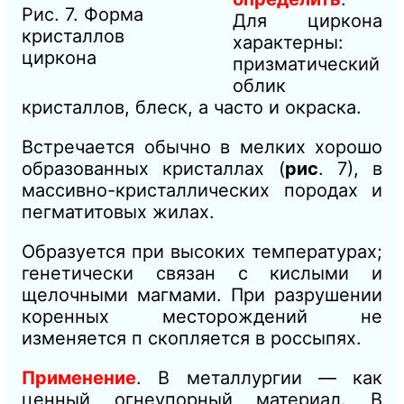
Рис. 7. Форма
Для циркона
кристаллов
характерны:
циркона
призматический
облик
кристаллов, блеск, а часто и окраска.
Встречается обычно в
мелких хорошо
образованных кристаллах (
рис
. 7), в
массивно-кристаллических породах и
пегматитовых жилах.
Образуется при высоких температурах;
генетически связан с кислыми и
щелочными магмами. При разрушении
коренных месторождений не
из
меняется п скопляется в россыпях.
Применение
. В металлургии — как
ценный огнеупорный материал. В