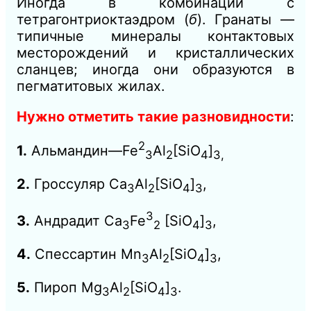
Иногда в комбинации с
тетрагонтриоктаэдром (
б
). Гранаты —
типичные минералы контактовых
месторождений и кристаллических
сланцев; иногда они образуются в
пегматитовых жилах.
Нужно отметить такие разновидности
:
2
1.
Альмандин—Fe
Al
[SiО
]
3
2
4
3,
2.
Гроссуляр Ca
Al
[SiO
]
,
3
2
4
3
3
3.
Андрадит Ca
Fe
[SiO
]
,
3
2
4
3
4.
Спессартин Mn
Al
[SiO
]
,
3
2
4
3
5.
Пироп Mg
Al
[SiO
]
.
3
2
4
3