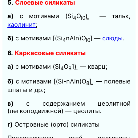
5.
Слоевые силикаты
а)
с мотивами (Si
O
) ͚ — тальк,
4
l0
каолинит
;
б)
с мотивами [(Si
nAln)O
] —
слюды
.
4
l0
6.
Каркасовые силикаты
а)
с мотивами (Si
O
1)
͚ — кварц;
4
8
б)
с мотивами [(Si-nAln)O
] ͚ — полевые
8
шпаты и др.;
в)
с содержанием цеолитной
(легкоподвижной)
— цеолиты.
г)
Островные (орто) силикаты