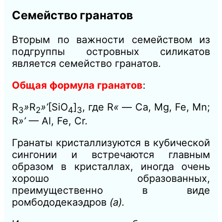
Семейство гранатов
Вторым по важности семейством из
подгруппы островных силикатов
является семейство гранатов.
Общая формула гранатов
:
R
»
R
»’
[SiO
]
, где R
«
— Са, Mg, Fe, Mn;
3
2
4
3
R
»’
— Al, Fe, Cr.
Гранаты кристаллизуются в кубической
сингонии и встречаются главным
образом в кристаллах, иногда очень
хорошо образованных,
преимущественно в виде
ромбододекаэдров
(а).