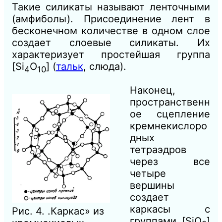
Такие силикаты называют ленточными
(амфиболы). Присоединение лент в
бесконечном количестве в одном слое
создает слоевые силикаты. Их
характеризует простейшая группа
[Si
O
] (
тальк
, слюда).
4
10
Наконец,
пространственн
ое сцепление
кремнекислоро
дных
тетраэдров
через все
четыре
вершины
создает
каркасы с
Рис. 4. .Каркас» из
группами [SiО
]