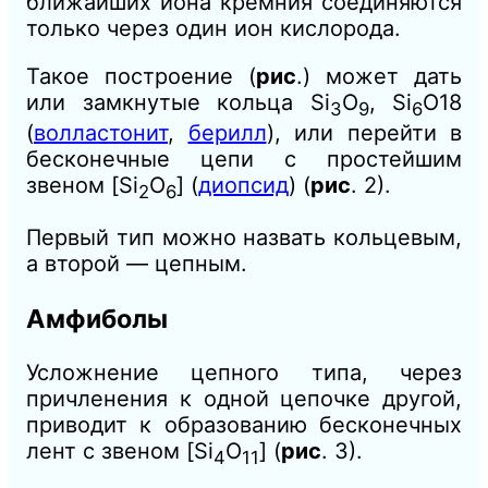
ближайших иона кремния соединяются
только через один ион кислорода.
Такое построение (
рис
.) может дать
или замкнутые кольца Si
О
, Si
O18
3
9
6
(
волластонит
,
берилл
), или перейти в
бесконечные цепи с простейшим
звеном
[Si
О
] (
диопсид
) (
рис
. 2).
2
6
Первый тип можно назвать кольцевым,
а второй — цепным.
Амфиболы
Усложнение цепного типа, через
причленения к одной цепочке другой,
приводит к образованию бесконечных
лент с звеном [Si
O
] (
рис
. 3).
4
11