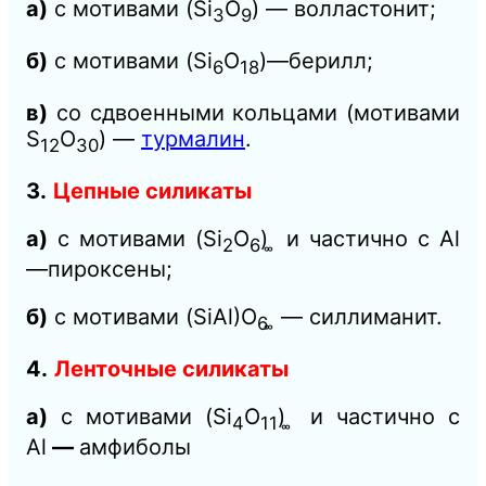
а)
с мотивами (Si
O
) — волластонит;
3
9
б)
с мотивами (Si
O
)—берилл;
6
18
в)
со сдвоенными кольцами (мотивами
S
O
) —
турмалин
.
12
30
3.
Цепные силикаты
а)
с мотивами (Si
O
) ͚ и частично с Аl
2
6
—пироксены;
б)
с мотивами (SiAl)О
͚ — силлиманит.
6
4.
Ленточные силикаты
а)
с мотивами (Si
O
) ͚ и частично с
4
11
Аl
—
амфиболы