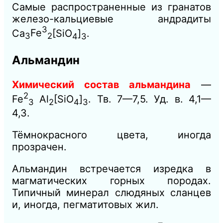
Самые распространенные из гранатов
железо-кальциевые андрадиты
3
Ca
Fe
[SiO
]
.
3
2
4
3
Альмандин
Химический состав альмандина
—
2
Fe
Al
[SiO
]
. Тв. 7—7,5. Уд. в. 4,1—
3
2
4
3
4,3.
Тёмнокрасного цвета, иногда
прозрачен.
Альмандин встречается изредка в
магматических горных породах.
Типичный минерал слюдяных сланцев
и, иногда, пегматитовых жил.