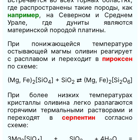
где распространены такие породы, как
например
, на Северном и Среднем
Урале, где дуниты являются
материнской породой платины.
При понижающейся температуре
остывающей магмы оливин реагирует
с расплавом и переходит в
пироксен
по схеме:
(Mg, Fe
)
[SiO
]
+ SiO
⇄ (Mg, Fe)
[Si
O
]
2
4
2
2
2
6
При более низких температурах
кристаллы оливина легко
разлагаются
горячими термальными растворами и
переходят в
серпентин
согласно
схеме:
3Mg
[SlO
] + SlO
+.4Н
O =