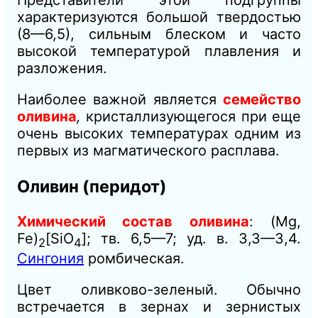
Представители этой подгруппы
характеризуются большой твердостью
(8—6,5), сильным блеском и часто
высокой температурой плавления и
разложения.
Наиболее важной является
семейство
оливина
,
кристаллизующегося при еще
очень высоких температурах одним из
первых из магматического расплава.
Оливин (перидот)
Химический состав оливина
: (Mg,
Fe)
[SiО
]; тв. 6,5—7; уд. в. 3,3—3,4.
2
4
Сингония
ромбическая.
Цвет оливково-зеленый. Обычно
встречается в зернах и зернистых