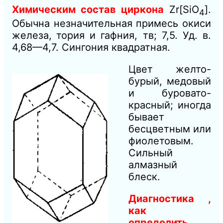
Химическим состав циркона
Zr[SiO
].
4
Обычна незначительная
примесь окиси
железа,
тория и
гафния, т
в; 7,5. Уд. в.
4,68—4,7. Сингония квадратная.
Цвет желто-
бурый, медовый
и буровато-
красный; иногда
бывает
бесцветным или
фиолетовым.
Сильный
алмазный
блеск.
Диагностика
,
как
определить
.