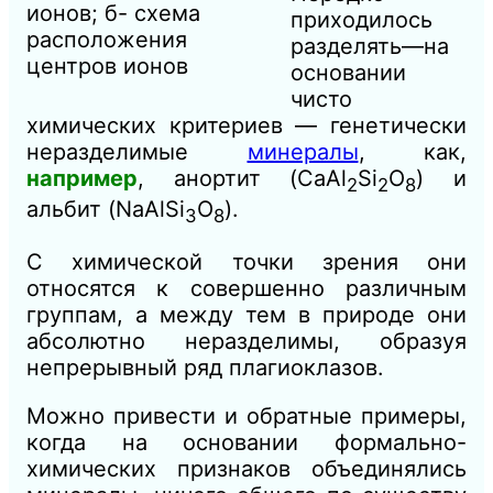
ионов; б- схема
приходилось
расположения
разделять—на
центров ионов
основании
чисто
химических критериев — генетически
неразделимые
минералы
, как,
например
, анортит (CaAl
Si
O
) и
2
2
8
альбит (NaAlSi
O
).
3
8
С химической точки зрения они
относятся к совершенно различным
группам, а между тем в природе они
абсолютно неразделимы, образуя
непрерывный ряд плагиоклазов.
Можно привести и обратные примеры,
когда на основании формально-
химических признаков объединялись