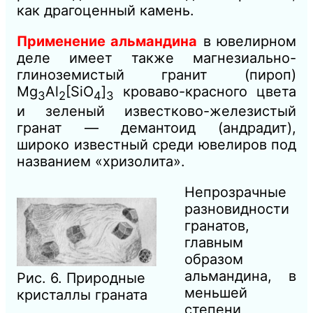
как драгоценный камень.
Применение альмандина
в ювелирном
деле имеет также магнезиально-
глиноземистый гранит (пироп)
Mg
Al
[SiO
]
кроваво-красного цвета
3
2
4
3
и зеленый известково-железистый
гранат — демантоид (андрадит),
широко известный среди ювелиров под
названием «хризолита».
Непрозрачные
разновидности
гранатов,
главным
образом
альмандина, в
Рис. 6. Природные
меньшей
кристаллы граната
степени