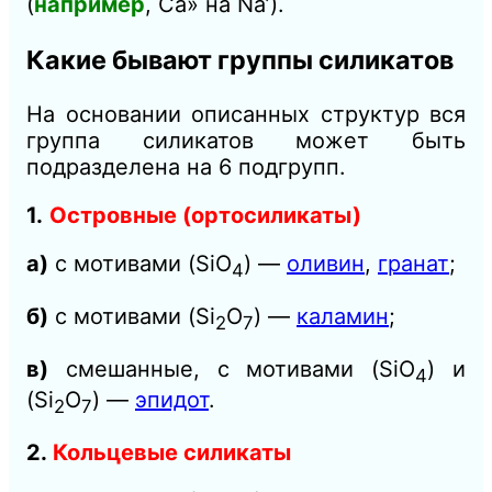
(
например
, Са» на Na’).
Какие бывают группы силикатов
На основании описанных структур вся
группа силикатов может быть
подразделена на 6 подгрупп.
1.
Островные (ортосиликаты)
а)
с мотивами (SiO
) —
оливин
,
гранат
;
4
б)
с мотивами (Si
O
) —
каламин
;
2
7
в)
смешанные, с мотивами (SiO
) и
4
(Si
O
) —
эпидот
.
2
7
2.
Кольцевые силикаты