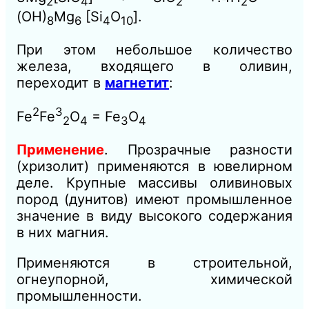
2
4
2
2
(OH)
Mg
[Si
O
].
8
6
4
10
При этом небольшое количество
железа, входящего в оливин,
переходит в
магнетит
:
2
3
Fe
Fe
O
= Fe
O
2
4
3
4
Применение
. Прозрачные разности
(хризолит) применяются в ювелирном
деле. Крупные массивы оливиновых
пород (дунитов) имеют промышленное
значение в виду высокого содержания
в них магния.
Применяются в строительной,
огнеупорной, химической
промышленности.