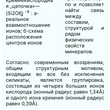
кремнекислородна
по и позволяет
я „цепочка»—
найти связь
-4
(Si2O6)͚
: а-
между
реальное
составом,
взаимоотношение
структурой и
ионов; б-схема
рядом
расположения
физических
центров ионов
свойств
минералов.
Согласно современным воззрениям,
общим структурным мотивом,
входящим во все без исключения
силикаты, является группировка,
состоящая из четырех больших ионов
кислорода (ион
ный
радиус равен
1
,34Å)
и одного иона кремния (ионный ра
диус
равен 0,39Å).