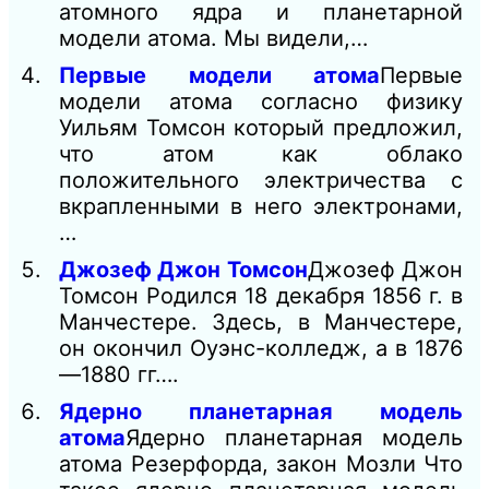
атомного ядра и планетарной
модели атома. Мы видели,…
Первые модели атома
Первые
модели атома согласно физику
Уильям Томсон который предложил,
что атом как облако
положительного электричества с
вкрапленными в него электронами,
…
Джозеф Джон Томсон
Джозеф Джон
Томсон Родился 18 декабря 1856 г. в
Манчестере. Здесь, в Манчестере,
он окончил Оуэнс-колледж, а в 1876
—1880 гг….
Ядерно планетарная модель
атома
Ядерно планетарная модель
атома Резерфорда, закон Мозли Что