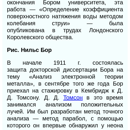
окончания Бором университета, эта
работа — «Определение коэффициента
поверхностного натяжения воды методом
колебания струи» — была
опубликована
в
трудах Лондонского
Королевского общества.
Рис. Нильс Бор
В начале 1911
г.
состоялась
защита
доктор
ской диссертации Бора на
тему «Анализ электронной теории
металла»,
в
сентябре того же года Бор
приехал на стажировку в Кембридж к
Д.
Д.
Томсону.
Д. Д.
Томсон
в
это
время
занимался анализом положительных
лучей. Им был разработан метод точного
анализа — метод парабол, с помощью
которого он впервые обнаружил у неона