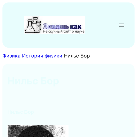
Перейти
к
содержимому
Физика
История физики
Нильс Бор
Нильс Бор
Нильс Бор