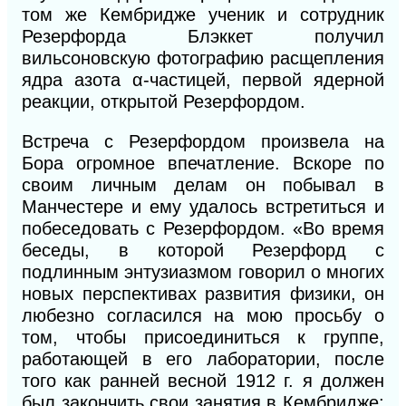
том же Кембридже ученик и сотрудник
Резерфорда Блэккет получил
вильсоновскую
фотографию расщепления
ядра азота α-частицей, первой ядерной
реакции, открытой
Резерфордом.
Встреча с Резерфордом произвела на
Бора огромное впечатление. Вскоре по
своим личным делам он побывал в
Манчестере и ему удалось встретиться и
побеседовать с Резерфордом. «Во время
беседы, в которой Резерфорд с
подлинным энтузиазмом говорил о многих
новых перспективах развития физики, он
любезно согласился на мою просьбу о
том, чтобы присоединиться к группе,
работающей в его лаборатории, после
того как ранней весной 1912 г. я должен
был закончить свои занятия в Кембридже;