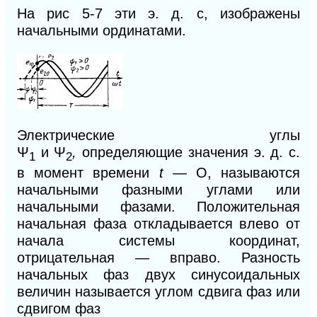
На
рис 5-7 эти э. д. с, изображены
начальными ординатами.
Электрические углы
Ψ
и
Ψ
,
определяющие значения э. д. с.
1
2
в момент времени
t —
О, называются
начальными фазными углами или
начальными фазами. Положительная
начальная фаза откладывается влево от
начала системы координат,
отрицательная — вправо. Разность
начальных фаз двух синусоидальных
величин называется углом сдвига фаз или
сдвигом фаз