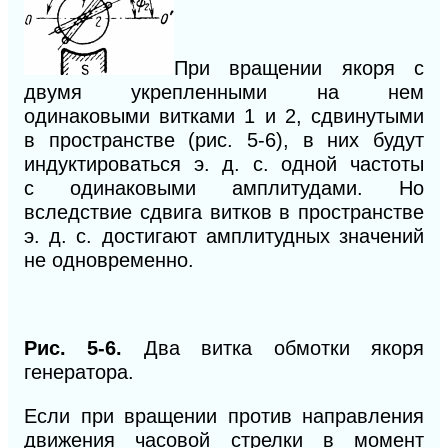
При вращении якоря с
двум
я
укрепленными на нем
одинаковыми витками 1 и 2, сдвинутыми
в пространстве (рис. 5-6), в них будут
индуктироваться э. д. с. одной частоты
с
один
аковыми амплитудами. Но
вследствие сдвига витков в пространстве
э. д. c. достигают амплитудных значений
не одновременно.
Рис. 5-6.
Два
витка обмотки якоря
генератора.
Если при вращении против направления
движения часовой стрелки в момент