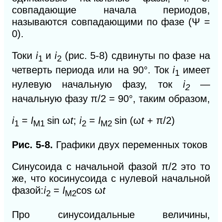
совпадающие начала периодов,
называются совпадающими по фазе (Ψ =
0).
i
i
Токи
и
(рис. 5-8) сдвинуты по фазе на
1
2
i
четверть периода или на 90°. Ток
имеет
1
i
нулевую начальную фазу, ток
—
2
начальную фазу π/2 = 90°, таким образом,
i
I
i
I
=
sin ω
t
;
=
sin (ω
t
+
π/2)
1
М1
2
М2
Рис. 5-8.
Графики двух переменных токов
Синусоида с начальной фазой
π/2
это то
же, что косинусоида с нулевой начальной
i
I
фазой:
=
cos ω
t
2
М2
Про синусоидальные величины,