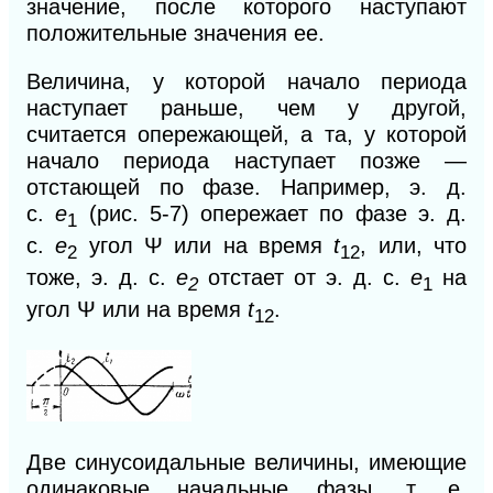
значение, после которого наступают
положительные значения ее.
Величина, у которой начало периода
наступает раньше, чем у другой,
считается опережающей, а та, у которой
начало периода наступает позже —
отстающей по фазе. Например, э. д.
с.
е
(рис. 5-7) опережает по фазе
э.
д.
1
с.
е
угол
Ψ или на время
t
, или, что
2
12
тоже, э. д. с.
е
отстает от
э.
д. с.
е
на
2
1
угол
Ψ или на время
t
.
12
Две синусоидальные величины, имеющие
одинаковые начальные фазы, т. е.