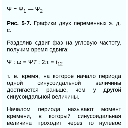
Ψ = Ψ
— Ψ
1
2
Рис. 5-7.
Графики двух переменных э. д.
с.
Разделив сдвиг фаз на угловую частоту,
получим время сдвига:
Ψ : ω = Ψ
T
: 2π =
t
12
т. е. время, на которое начало периода
одной синусоидальной величины
достигается раньше, чем у другой
синусоидальной величины.
Началом периода называют момент
времени, в который синусоидальная
величина проходит через то нулевое