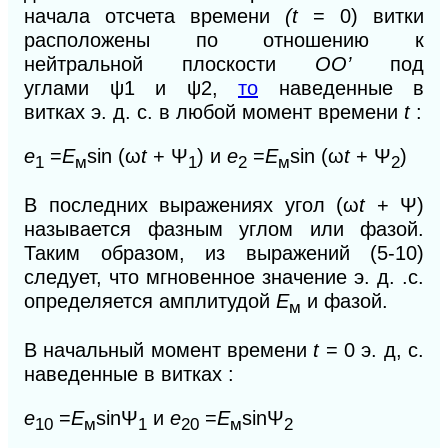
начала отсчета времени
(t
=
0) витки
расположены по отношению к
нейтральной плоскости
ОО’
под
углами
ψ1
и
ψ2,
то
наведенные в
витках
э. д.
с. в любой момент времени
t
:
е
=
Е
sin (ω
t
+ Ψ
)
и
е
=
Е
sin (ω
t
+ Ψ
)
1
м
1
2
м
2
В последних выражениях угол (ω
t
+ Ψ)
называется фазным углом или фазой.
Таким образом, из выражений (5-10)
следует, что мгновенное значение
э.
д. .с.
определяется амплитудой
Е
и фазой.
м
В начальный момент времени
t
=
0
э.
д, с.
наведенные в витках :
е
=
Е
sinΨ
и
е
=
Е
sinΨ
10
м
1
20
м
2