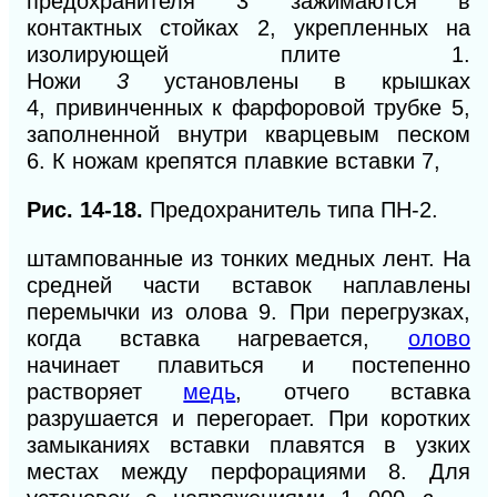
предохранителя 3
зажимаются в
контактных стойках 2, укрепленных на
изолирующей плите 1.
Ножи
3
установлены в крышках
4,
привинченных к фарфоровой трубке 5,
заполненной внутри кварцевым песком
6.
К
ножам крепятся плавкие вставки 7,
Рис. 14-18.
Предохранитель типа ПН-2.
штампованные из тонких медных лент. На
средней части вставок наплавлены
перемычки из олова 9.
При перегрузках,
когда вставка нагревается,
олово
начинает плавиться
и постепенно
растворяет
медь
, отчего вставка
разрушается и перегорает. При коротких
замыканиях вставки плавятся в узких
местах между перфорациями 8.
Для