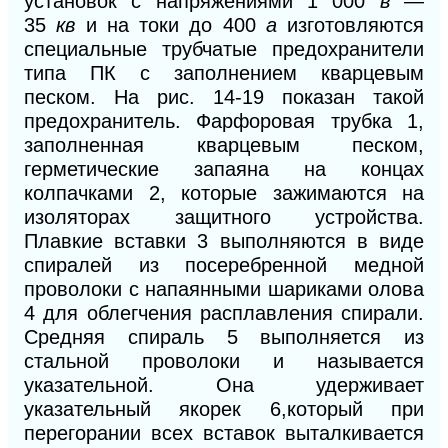
установок с напряжениями
1 000
в
—
35
кв
и на токи до
400
а
изготовляются
специальные трубчатые предохранители
типа ПК с заполнением кварцевым
песком. На рис.
14-19
показан такой
предохранитель. Фарфоровая трубка 1,
заполненная кварцевым песком,
герметические запаяна на концах
колпачками
2,
которые зажимаются на
изоляторах защитного устройства.
Плавкие вставки 3
выполняются
в
виде
спиралей из посеребренной медной
проволоки с напаянными шариками олова
4
для облегчения расплавления спирали.
Средняя спираль 5
выполняется из
стальной проволоки и называется
указательной. Она удерживает
указательный якорек 6,
который при
перегорании всех вставок выталкивается