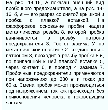
На рис. 14-16,
а
показан внешний вид
пробочного предохранителя, а на рис. 14-
16,
б, в
— его разрез со снятой крышкой и
пробка с плавкой вставкой. На
фарфоровое основание пробки надета
металлическая резьба 8, которой пробка
ввинчивается в резьбу патрона
предохранителя 3.
Ток от зажима У, по
металлической пластине
2,
соединенной с
патроном 3, проходит в резьбу пробки 8
и,
по припаянной к ней плавкой вставке 5,
через контакт 6,
в провод 4
зажима 7.
Пробочные предохранители применяются
при напряжениях до 380
в
и токах до
60
а.
Смена пробок может производиться
под напряжением, так как происходит без
прикосновения
человека к токоведущим
частям.