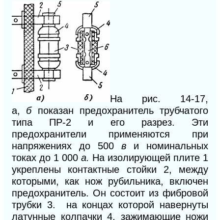
На рис. 14-17,
а,
б
показан предохранитель трубчатого
типа ПР-2 и его разрез. Эти
предохранители применяются при
напряжениях до 500
в
и номинальных
токах до 1 000
а.
На изолирующей плите 1
укреплены контактные стойки 2, между
которыми, как нож рубильника, включен
предохранитель. Он со
стоит
из
фибровой
трубки 3.
на концах которой навернуты
ла
тунные колпачки 4, зажимающие
ножи