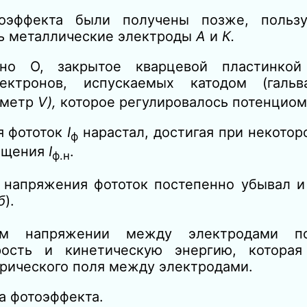
тоэффекта были
получены позже, пользу
ь металлические электроды
А
и
К.
кно О, закрытое кварцевой пластинко
ектронов, испускаемых катодом (гал
тметр
V),
которое регулировалось потенцио
я фототок
I
нарастал, достигая при некотор
ф
сыщения
I
.
ф.н
 напряжения фототок постепенно убывал и
б
).
ом напряжении между электродами по
ость и кинетическую энергию, которая
трического поля между электродами.
а фотоэффекта.