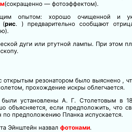
ом
(сокращенно — фотоэффектом).
ющим опытом: хорошо очищенной и ук
П
(
рис
. ) предварительно сообщают отриц
ю).
еской дуги или ртутной лампы. При этом п
скопу.
 с открытым резонатором было выяснено , ч
олетом, прохождение искры облегчается.
 были установлены А. Г. Столетовым в 1
о объясняется, если предположить, что с
н по предположению Планка испускается.
ета Эйнштейн назвал
фотонами
.