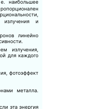
 е. наибольшее
пропорционален
рциональности,
 излучения и
тронов линейно
сивности.
ем излучения,
ой для каждого
ия, фотоэффект
онами металла.
Если эта энергия