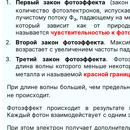
Первый закон фотоэффекта
(закон
количество фотоэлектронов, испуск
лучистому потоку Ф
, падающему на м
э
который зависит как от приро
называется
чувствительностью к фот
Второй закон фотоэффекта
. Макси
возрастает с увеличением частоты пад
Третий закон фотоэффекта
. Фото
длина
волны которого меньше некото
металла и называемой
красной грани
При длине волны большей, чем предельн
не происходит.
Фотоэффект происходит в результате
Каждый фотон взаимодействует с одним 
При этом электрон получает дополнител