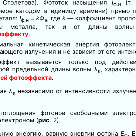
 Столетова). Фототок насыщения
I
(т.
ф
.н
аемое катодом в единицу времени) прямо 
еталл:
I
=
k
Ф
, где
k
— коэффициент пропо
ф
.н
э
ды металла, так и от длины волны
оэффекту
.
мальная кинетическая энергия фотоэлек
ающего излучения и не зависит от его интен
эффект вызывается только под действи
рой предельной длины волны λ
,
характер
н
к
цей фотоэффекта
.
ая λ
независимо от интенсивности излучен
к
 поглощения фотонов свободными электр
электроном (
рис
. 2).
ьную энергию, равную энергии фотона
Е
. 
ф