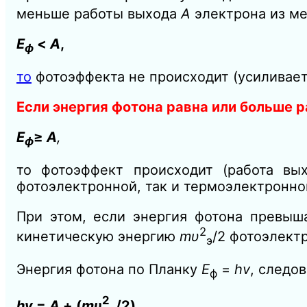
меньше работы выхода
А
электрона из м
Е
<
А
,
ф
то
фотоэффекта не происходит (усиливает
Если энергия фотона равна или больше 
Е
≥
А
,
ф
то фотоэффект происходит (работа вы
фотоэлектронной, так и термоэлектронно
При этом, если энергия фотона превыш
2
кинетическую энергию
mυ
/2 фотоэлект
э
Энергия фотона по Планку
Е
=
hv
,
следов
ф
2
hv
=
A
+ (
mυ
/2)