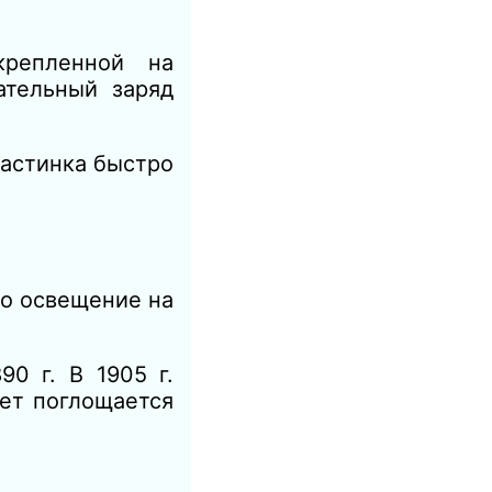
репленной на
ательный заряд
ластинка быстро
то освещение на
890 г.
В 1905 г.
вет поглощается