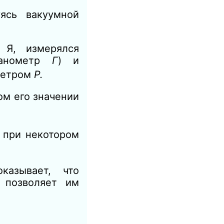
ясь вакуумной
й
Я,
измерялся
ьванометр
Г
)
и
метром
Р.
ом его значении
 при некотором
казывает, что
 позволяет им