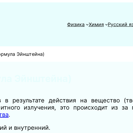
Физика
Химия
Русский я
ормула Эйнштейна)
ла Эйнштейна)
в в результате действия на вещество (т
итного излучения, это происходит из за 
тва
.
ий и внутренний.