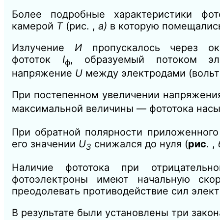
Более подробные характеристики фо
камерой
Т
(рис. ,
а)
в которую помещалис
Излучение
И
пропускалось через о
фототок
I
,
образуемый потоком эл
ф
напряжение
U
между электродами (воль
При постепенном увеличении напряжени
максимальной величины — фототока на
При обратной полярности приложенного
его значении
U
снижался до нуля (
рис
. ,
3
Наличие фототока при отрицательн
фотоэлектроны имеют начальную скор
преодолевать противодействие сил элек
В результате были установлены три закон