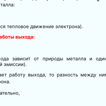
еталла:
ся тепловое движение электрона).
работы выхода
:
хода зависит от природы металла и оди
й эмиссии).
ает работу выхода, то разность
между ни
рона.
ательно,