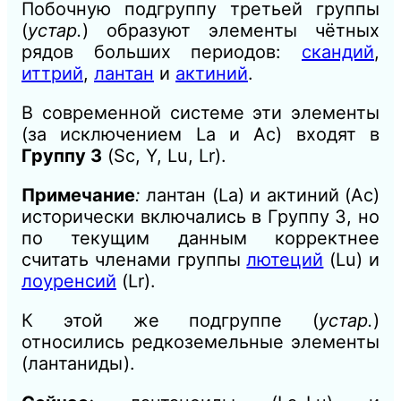
Побочную подгруппу третьей группы
(
устар.
) образуют элементы чётных
рядов больших периодов:
скандий
,
иттрий
,
лантан
и
актиний
.
В современной системе эти элементы
(за исключением La и Ac) входят в
Группу 3
(Sc, Y, Lu, Lr).
Примечание
:
лантан (La) и актиний (Ac)
исторически включались в Группу 3, но
по текущим данным корректнее
считать членами группы
лютеций
(Lu) и
лоуренсий
(Lr).
К этой же подгруппе (
устар.
)
относились редкоземельные элементы
(лантаниды).