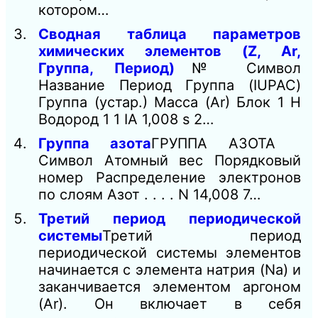
котором…
Сводная таблица параметров
химических элементов (Z, Ar,
Группа, Период)
№ Символ
Название Период Группа (IUPAC)
Группа (устар.) Масса (Ar) Блок 1 H
Водород 1 1 IA 1,008 s 2…
Группа азота
ГРУППА АЗОТА
Символ Атомный вес Порядковый
номер Распределение электронов
по слоям Азот . . . . N 14,008 7…
Третий период периодической
системы
Третий период
периодической системы элементов
начинается с элемента натрия (Na) и
заканчивается элементом аргоном
(Ar). Он включает в себя