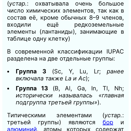
(
устар.
: охватывала очень большое
число химических элементов, так как в
состав её, кроме обычных 8–9 членов,
входили ещё редкоземельные
элементы (лантаниды), занимающие в
таблице одну клетку)
В современной классификации IUPAC
разделена на две отдельные группы:
Группа 3
(Sc, Y, Lu, Lr;
ранее
включала также La и Ac
);
Группа 13
(B, Al, Ga, In, Tl, Nh;
исторически называлась «главная
подгруппа третьей группы»
).
Типическими элементами (
устар.
:
третьей группы) являются
бор
и
алюминий
, атомы которых содержат