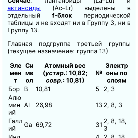
Сейчас
:
лантаноиды (La–Lu) и
актиноиды
(Ac–Lr) выделены в
отдельный
f‑блок
периодической
таблицы и не входят ни в Группу 3, ни в
Группу 13.
Главная подгруппа третьей группы
(текущее назначение: группа 13)
Эле
Си
Атомный вес
Электр
мен
мв
(
устар.
: 10,82;
№
оны по
т
ол
совр.
: 10,81)
слоям
Бор
B
10,81
5
2, 3
Алю
мин
Al
26,98
13
2, 8, 3
ий
Галл
2, 8, 18,
Ga
69,72
31
ий
3
Инд
4
2, 8, 18,