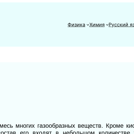
Физика
Химия
Русский я
месь многих газообразных веществ. Кроме кис
состав его входят в небольшом количестве