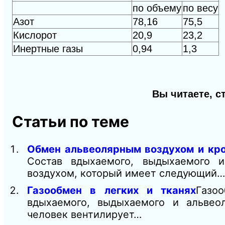
по объему
по весу
Азот
78,16
75,5
Кислорот
20,9
23,2
Инертные газы
0,94
1,3
Вы читаете, с
Статьи по теме
Обмен альвеолярным воздухом и кр
Состав вдыхаемого, выдыхаемого 
воздухом, который имеет следующий…
Газообмен в легких и тканях
Газо
вдыхаемого, выдыхаемого и альвео
человек вентилирует…