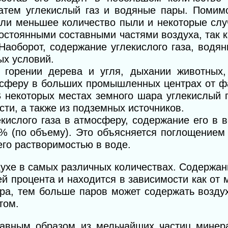
 затем углекислый газ и водяные пары. По­ми
или меньшее количество пыли и некоторые сл
остоянными со­ставными частями воздуха, так 
Наоборот, содержание углекис­лого газа, водя
ых условий.
 горении де­рева и угля, дыхании животных, 
мосферу в больших промышленных центрах от ф
 некоторых местах земного шара углекислый г
ти, а также из подземных источников.
кислого газа в атмосферу, содержание его в 
3% (по объему). Это объясняется поглощением 
его растворимостью в воде.
оздухе в самых различных количествах. Содержан
ей процента и находится в зависимости как от 
ра, тем больше паров может содержать возду
том.
лавным образом из мельчайших частиц минер