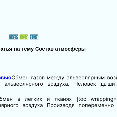
102
103
104
татья на тему Состав атмосферы
овью
Обмен газов между альвеолярным воз
и альвеолярного воздуха. Человек дыши
обмен в легких и тканях [toc wrapping=»
лярного воздуха Производя попеременно