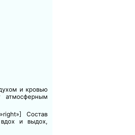
духом и кровью
т атмосферным
right»] Состав
 вдох и выдох,