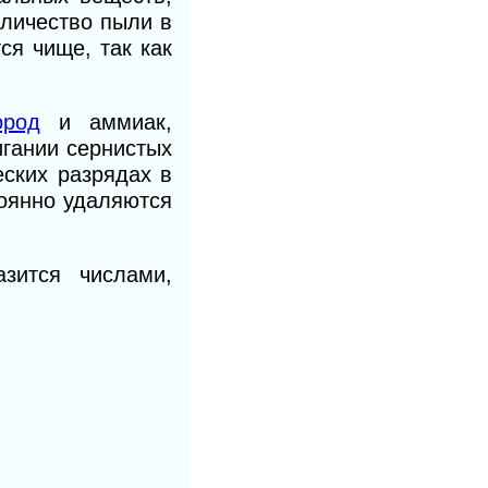
оличество пыли в
ся чище, так как
ород
и аммиак,
­гании сернистых
ских разрядах в
тоянно удаляются
зится числами,