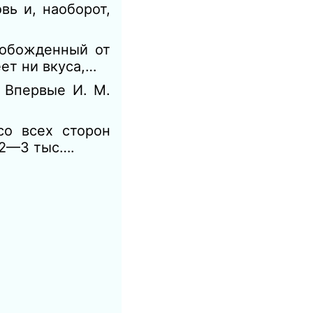
вь и, наоборот,
обож­денный от
ет ни вкуса,…
 Впервые И. М.
о всех сторон
 2—3 тыс….