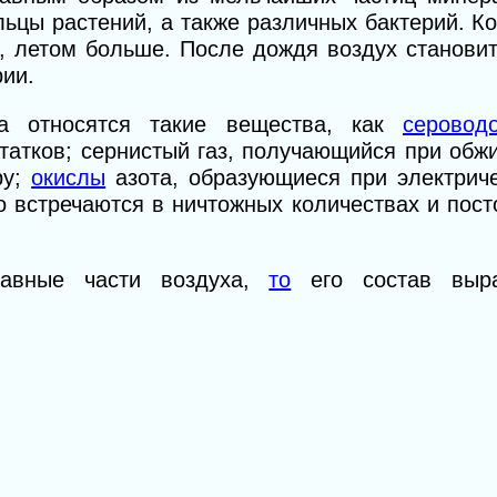
льцы растений, а также различных бактерий. К
, летом больше. После дождя воздух становит
рии.
а относятся такие ве­щества, как
серовод
атков; сернистый газ, получающийся при обжи
ру;
окислы
азота, образующиеся при электриче
но встречаются в ничтож­ных количествах и пос
тавные части воздуха,
то
его состав выра