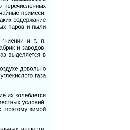
мо перечисленных
учайные примеси.
каких содержание
ных паров и пыли
гниении и т. п.
абрик и заводов,
аз вы­деляется в
воздухе довольно
углекислого газа
ие их колеблется
местных условий,
х, поэтому зимой
альных веществ,