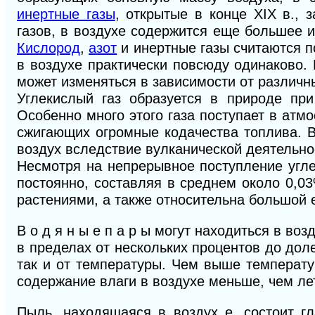
инертные газы
, откры­тые в конце XIX в.,
газов, в воздухе содержится еще большее 
Кислород
,
азот
и инертные газы считаются п
в воздухе практически повсюду одинаково. 
может изменяться в зависимо­сти от различн
Углекислый газ образуется в природе при
Особенно много этого газа поступает в ат
сжигающих огромные кодачества топлива. В
воздух вследствие вулканической деятельнос
Несмотря на непрерывное поступление угле
постоянно, со­ставляя в среднем около 0,0
растениями, а также относительна большой 
В о д я н ы е п а р ы могут находиться в в
в пределах от нескольких процентов до дол
так и от температуры. Чем выше температу
содержание влаги в воздухе меньше, чем ле­
Пыль, находящаяся в воздух е, состоит г