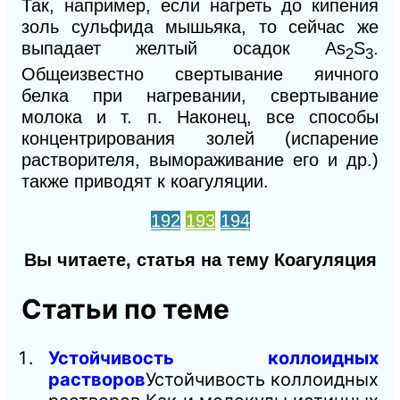
Так, например, если нагреть до кипения
золь сульфида мышьяка, то сейчас же
выпадает желтый осадок A
s
S
.
2
3
Общеизвестно свертывание яичного
белка при нагревании, свертывание
молока и т. п. Наконец, все способы
концентрирования золей (испарение
растворителя, вымораживание его и др.)
также приводят к коагуляции.
192
193
194
Вы читаете, статья на тему Коагуляция
Статьи по теме
Устойчивость коллоидных
растворов
Устойчивость коллоидных