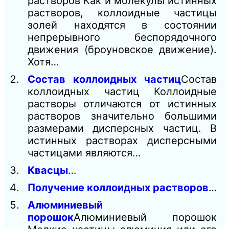
растворов Как и молекулы истинных
растворов, коллоидные частицы
золей находятся в состоянии
непрерывного беспорядочного
движения (броуновское движение).
Хотя…
Состав коллоидных частиц
Состав
коллоидных частиц Коллоидные
растворы отличаются от истинных
растворов значительно большими
размерами дисперсных частиц. В
истинных растворах дисперсными
частицами являются…
Квасцы
…
Получение коллоидных растворов
…
Алюминиевый
порошок
Алюминиевый порошок