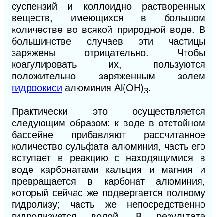
суспензий и коллоидно растворенных
веществ, имеющихся в большом
количестве во всякой природной воде.
В
большинстве случаев эти частицы
заряжены отрицательно. Чтобы
коагулировать их, пользуются
положительно заряженным золем
гидроокиси
алюминия Аl(ОН)
.
3
Практически это осуще
ствляется
следующим образом: к воде в отстойном
бассейне прибавляют рассчитанное
количество сульфата алюминия, часть его
вступает в реакцию с находящимися в
воде карбонатами кальция и магния и
превращается в карбонат алюминия,
который сейчас же подвергается полному
гидролизу; часть же непосредственно
гидролизуется водой. В результате