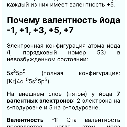
каждый из них имеет валентность +5.
Почему валентность йода
-1, +1, +3, +5, +7
Электронная конфигурация атома йода
(I, порядковый номер 53) в
невозбужденном состоянии:
2
5
5s
5p
(полная конфигурация:
10
2
5
[Kr]4d
5s
5p
).
На внешнем слое (пятом) у йода
7
валентных электронов
: 2 электрона на
s-подуровне и 5 на p-подуровне.
Валентность -1
: Эта валентность
проявляется, когда атом йода