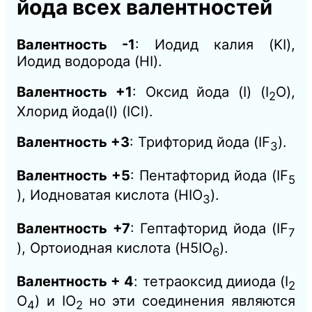
йода всех валентностей
Валентность -1
: Иодид калия (KI),
Иодид водорода (HI).
Валентность +1
: Оксид йода (I) (I
​O),
2
Хлорид йода(I) (ICl).
Валентность +3
: Трифторид йода (IF
​).
3
Валентность +5
: Пентафторид йода (IF
5
), Иодноватая кислота (HIO
).
3​
Валентность +7
: Гептафторид йода (IF
7
), Ортоиодная кислота (H5​IO
).
6​
Валентность + 4
: тетраоксид дииода (
I
2
O
) и IO
но эти соединения являются
4
2