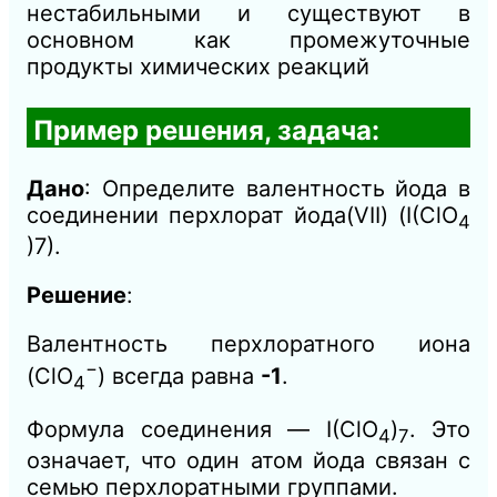
нестабильными и существуют в
основном как промежуточные
продукты химических реакций
Пример решения, задача:
Дано
: Определите валентность йода в
соединении перхлорат йода(VII) (I(ClO
4
)7​).
Решение
:
Валентность перхлоратного иона
−
(ClO
​) всегда равна
-1
.
4
Формула соединения — I(ClO
​)
. Это
4
7​
означает, что один атом йода связан с
семью перхлоратными группами.