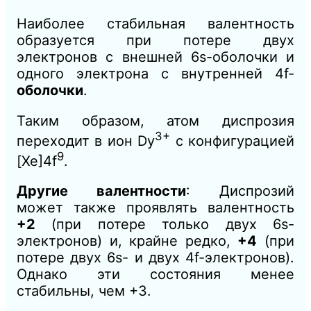
Наиболее стабильная валентность
образуется при потере двух
электронов с внешней 6s-оболочки и
одного электрона с внутренней 4f-
оболочки
.
Таким образом, атом диспрозия
3+
переходит в ион Dy
с конфигурацией
9
[Xe]4f
.
Другие валентности
: Диспрозий
может также проявлять валентность
+2
(при потере только двух 6s-
электронов) и, крайне редко,
+4
(при
потере двух 6s- и двух 4f-электронов).
Однако эти состояния менее
стабильны, чем +3.