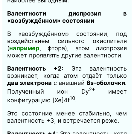
наиболее выгодным.
Валентности диспрозия в
«возбуждённом» состоянии
В «возбуждённом» состоянии, под
воздействием сильного окислителя
(
например
, фтора), атом диспрозия
может проявлять другие валентности.
Валентность +2
: Эта валентность
возникает, когда атом отдаёт только
два электрона
с внешней
6s-оболочки
.
2+
Полученный ион Dy
имеет
10
конфигурацию [Xe]4f
.
Это состояние менее стабильно, чем
валентность +3, и встречается реже.
Валентность +4
: Эта валентность, хотя