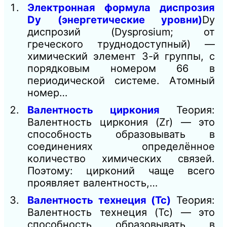
Электронная формула диспрозия
Dy (энергетические уровни)
Dy
диспрозий (Dysprosium; от
греческого труднодоступный) —
химический элемент 3-й группы, с
порядковым номером 66 в
периодической системе. Атомный
номер…
Валентность циркония
Теория:
Валентность циркония (Zr) — это
способность образовывать в
соединениях определённое
количество химических связей.
Поэтому: цирконий чаще всего
проявляет валентность,…
Валентность технеция (Tc)
Теория:
Валентность технеция (Tc) — это
способность образовывать в