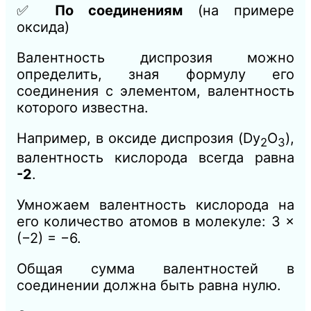
✅
По соединениям
(на примере
оксида)
Валентность диспрозия можно
определить, зная формулу его
соединения с элементом, валентность
которого известна.
Например, в оксиде диспрозия (Dy
O
​),
2​
3
валентность кислорода всегда равна
-2
.
Умножаем валентность кислорода на
его количество атомов в молекуле: 3 ×
(−2) = −6.
Общая сумма валентностей в
соединении должна быть равна нулю.