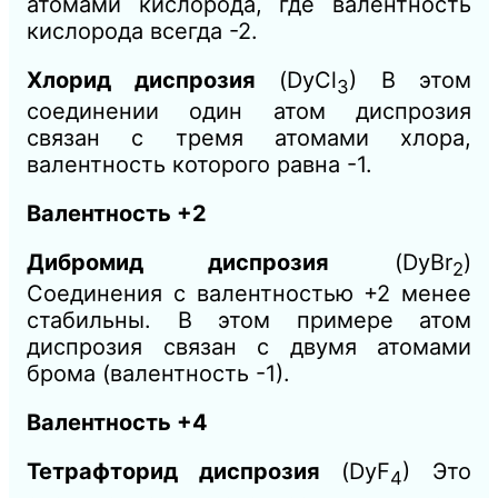
атомами кислорода, где валентность
кислорода всегда -2.
Хлорид диспрозия
(DyCl
​) В этом
3
соединении один атом диспрозия
связан с тремя атомами хлора,
валентность которого равна -1.
Валентность +2
Дибромид диспрозия
(DyBr
​)
2
Соединения с валентностью +2 менее
стабильны. В этом примере атом
диспрозия связан с двумя атомами
брома (валентность -1).
Валентность +4
Тетрафторид диспрозия
(DyF
​) Это
4