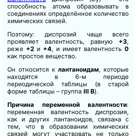
способность атома образовывать в
соединениях определённое количество
химических связей.
Поэтому: диспрозий чаще всего
проявляет валентность, равную
+3
,
реже
+2
и
+4
, и имеет валентность
0
как простое вещество.
Он относится к
лантаноидам
, которые
находятся в 6-м периоде
периодической таблицы (в старой
форме таблицы – группа
III B
).
Причина переменной валентности
:
переменная валентность диспрозия,
как и других лантаноидов, связана с
тем, что в образовании химических
связей могут участвовать не только