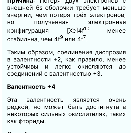
Причина
: Потеря двух электронов с
внешней 6s-оболочки требует меньше
энергии, чем потеря трёх электронов,
но полученная электронная
10
конфигурация [Xe]4f
менее
9
7
стабильна, чем 4f
или 4f
.
Таким образом, соединения диспрозия
в валентности +2, как правило, менее
устойчивы и легко окисляются до
соединений с валентностью +3.
Валентность +4
Эта валентность является очень
редкой, но может быть достигнута в
некоторых сильных окислителях, таких
как фториды.