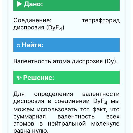
▶️ Дано:
Соединение: тетрафторид
диспрозия (DyF
​)
4
⌕ Найти:
Валентность атома диспрозия (Dy).
✨ Решение:
Для определения валентности
диспрозия в соединении DyF
​ мы
4
можем использовать тот факт, что
суммарная валентность всех
атомов в нейтральной молекуле
равна нулю.