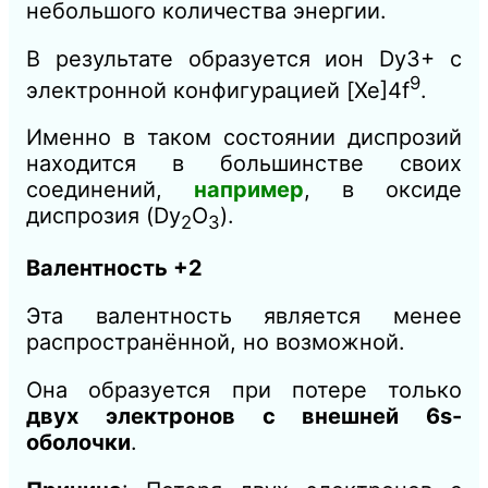
небольшого количества энергии.
В результате образуется ион Dy3+ с
9
электронной конфигурацией [Xe]4f
.
Именно в таком состоянии диспрозий
находится в большинстве своих
соединений,
например
, в оксиде
диспрозия (Dy
O
​).
2​
3
Валентность +2
Эта валентность является менее
распространённой, но возможной.
Она образуется при потере только
двух электронов с внешней 6s-
оболочки
.