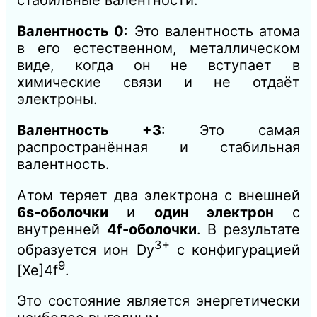
стабильные валентности.
Валентность 0
: Это валентность атома
в его естественном, металлическом
виде, когда он не вступает в
химические связи и не отдаёт
электроны.
Валентность +3
: Это самая
распространённая и стабильная
валентность.
Атом теряет два электрона с внешней
6s-оболочки
и
один электрон
с
внутренней
4f-оболочки
. В результате
3+
образуется ион Dy
с конфигурацией
9
[Xe]4f
.
Это состояние является энергетически