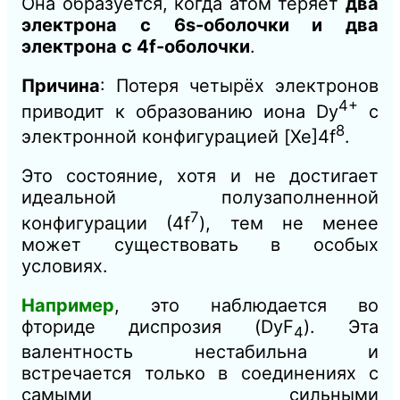
Она образуется, когда атом теряет
два
электрона с 6s-оболочки и два
электрона с 4f-оболочки
.
Причина
: Потеря четырёх электронов
4+
приводит к образованию иона Dy
с
8
электронной конфигурацией [Xe]4f
.
Это состояние, хотя и не достигает
идеальной полузаполненной
7
конфигурации (4f
), тем не менее
может существовать в особых
условиях.
Например
, это наблюдается во
фториде диспрозия (DyF
​). Эта
4
валентность нестабильна и
встречается только в соединениях с
самыми сильными