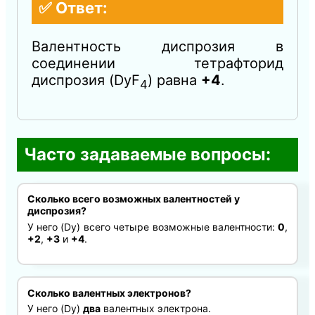
✅ Ответ:
Валентность диспрозия в
соединении тетрафторид
диспрозия (DyF
) равна
+4
.
4​
Часто задаваемые вопросы:
Сколько всего возможных валентностей у
диспрозия?
У него (Dy) всего четыре возможные валентности:
0
,
+2
,
+3
и
+4
.
Сколько валентных электронов?
У него (Dy)
два
валентных электрона.