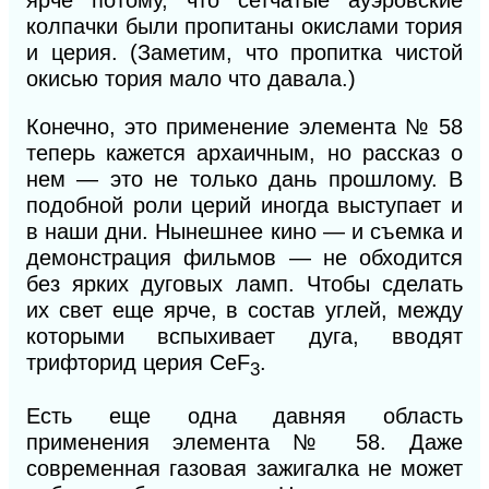
ярче потому, что сетчатые ауэровские
колпачки были пропитаны окислами тория
и церия. (Заметим, что пропитка чистой
окисью тория мало что давала.)
Конечно, это применение элемента №
58
теперь кажется архаичным, но рассказ о
нем — это не только дань прошлому. В
подобной роли церий иногда выступает и
в наши дни. Нынешнее кино — и съемка
и
демонстрация фильмов — не обходится
без ярких дуговых ламп. Чтобы сделать
их свет еще ярче, в состав углей, между
которыми вспыхивает дуга, вводят
трифторид церия CeF
.
3
Есть еще одна давняя область
применения элемента № 58. Даже
современная газовая зажигалка не может