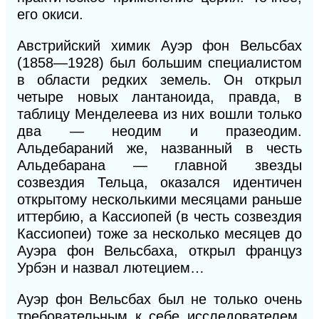
его окиси.
Австрийский химик Ауэр фон Вельсбах
(1858—1928) был большим специалистом
в области редких земель. Он открыл
четыре новых лантаноида, правда, в
таблицу Менделеева из них вошли только
два — неодим и празеодим.
Альдебараний же, названный в честь
Альдебарана — главной звезды
созвездия Тельца, оказался идентичен
открытому несколькими месяцами раньше
иттербию, а Кассиопей (в честь созвездия
Кассиопеи) тоже за несколько месяцев до
Ауэра фон Вельсбаха, открыл француз
Урбэн и назвал лютецием…
Ауэр фон Вельсбах был не только очень
требовательным к себе исследователем.