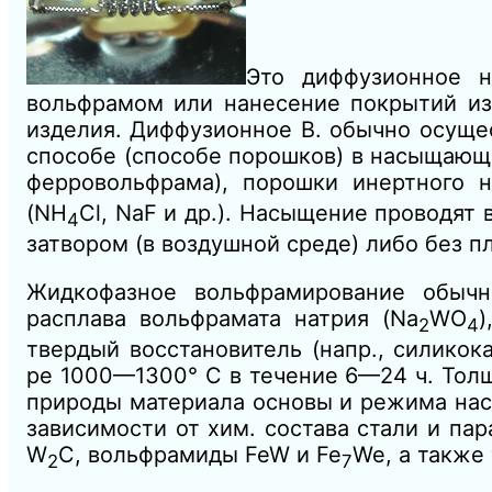
Это диффузионное н
вольфрамом или нанесение покрытий из
изделия. Диффузионное В. обычно осуще
способе (способе порошков) в насыщающ
ферровольфрама), порошки инертного н
(NH
Cl, NaF и др.). Насыщение проводят
4
затвором (в воздушной среде) либо без пл
Жидкофазное вольфрамирование обыч
расплава вольфрамата натрия (Na
WО
)
2
4
твердый восстановитель (напр., силико
ре 1000—1300° С в течение 6—24 ч. Толщ
природы материала основы и режима нас
зависимости от хим. состава стали и па
W
С, вольфрамиды FeW и Fe
We, а также
2
7