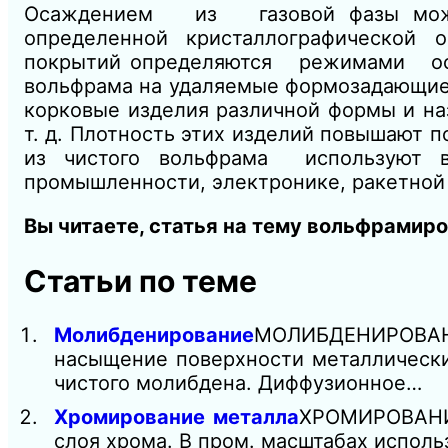
Осаждением из газовой фазы можно
определенной кристаллографической о
покрытий определяются режимами оса
вольфрама на удаляемые формозадающие оп
корковые изделия различной формы и наз
т. д. Плотность этих изделий повышают 
из чистого вольфрама используют в
промышленности, электронике, ракетной 
Вы читаете, статья на тему вольфрамир
Статьи по теме
Молибденирование
МОЛИБДЕНИРОВАН
насыщение поверхности металлически
чистого молибдена. Диффузионное…
Хромирование металла
ХРОМИРОВАНИЕ
слоя хрома. В пром. масштабах исполь