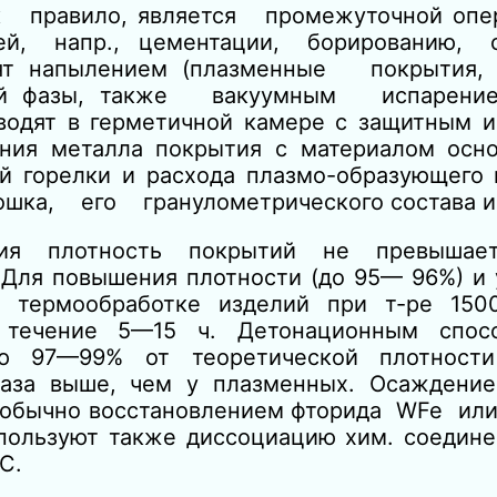
правило, является промежуточной опер
щей, напр., цементации, борированию, 
сят напылением (плазменные покрытия, 
овой фазы, также вакуумным испарение
одят в герметичной камере с защитным и
ения металла покрытия с материалом осно
й горелки и расхода плазмо-образующего г
шка, его гранулометрического состава и 
ния плотность покрытий не превыша
ля повышения плотности (до 95— 96%) и 
к термообработке изделий при т-ре 15
 течение 5—15 ч. Детонационным спос
ью 97—99% от теоретической плотност
раза выше, чем у плазменных. Осаждени
т обычно восстановлением фторида WFe ил
ользуют также диссоциацию хим. соедине
С.