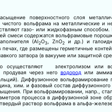
асыщение поверхностного слоя металлич
 чистого вольфрама на металлические и н
ствляют газо- или жидкофазным способом. 
ей смеси содержатся вольфрамовые порошк
аполнителя (Аl
О
, ZnО
и др.) и галоидн
2
3
2
 в печах, где размещены герметичные конте
авкого затвора (в вакууме или защитной сре
но осуществляют электролизом или во
, продувая через него
водород
или аммиа
кальций). Диффузионное вольфрамирование 
ина, хим. и фазовый состав диффузионного 
ыщения. При вольфрамировании, напр., ста
раметров процесса в диффузионной зоне об
 твердый раствор вольфрама в альфа-железе