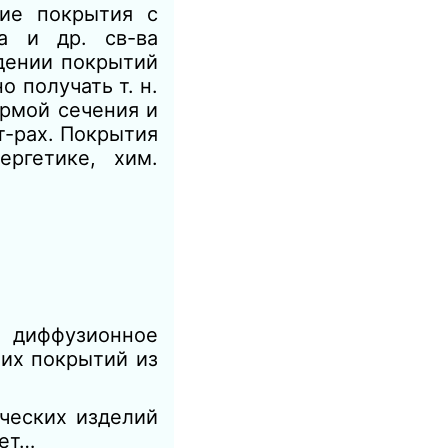
ие покрытия с
на и др. св-ва
ении покрытий
 получать т. н.
ормой сечения и
т-рах. Покрытия
ргетике, хим.
диффузионное
их покрытий из
ческих изделий
ает…