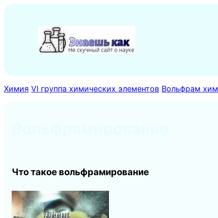
Перейти
к
содержимому
Химия
VI группа химических элементов
Вольфрам хими
Вольфрамирование
Что такое вольфрамирование