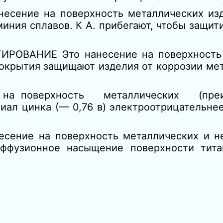
есение на поверхность металлических из
иния сплавов. К А. прибегают, чтобы защит
ИРОВАНИЕ Это нанесение на поверхность
покрытия защищают изделия от коррозии ме
 на поверхность металлических (преи
нциал цинка (— 0,76 в) электроотрицатель
несение на поверхность металлических и н
иффузионное насыщение поверхности тит