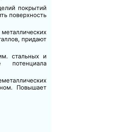
делий покрытий
ить поверхность
 металлических
таллов, придают
м. стальных и
нее потенциала
еметаллических
аном. Повышает