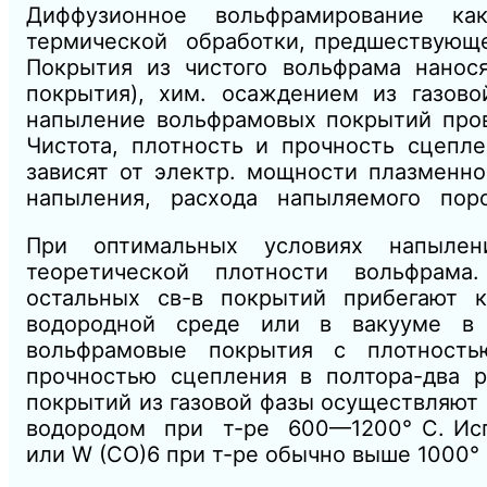
Диффузионное вольфрамирование как 
термической обработки, предшествую
Покрытия из чистого вольфрама нано
покрытия), хим. осаждением из газ
напыление вольфрамовых покрытий пров
Чистота, плотность и прочность сцепл
зависят от электр. мощности плазменно
напыления, расхода напыляемого поро
При оптимальных условиях напыле
теоретической плотности вольфрама. Д
остальных св-в покрытий прибегают 
водородной среде или в вакууме в
вольфрамовые покрытия с плотност
прочностью сцепления в полтора-два 
покрытий из газовой фазы осуществляю
водородом при т-ре 600—1200° С. Исп
или W (СО)6 при т-ре обычно выше 1000° 