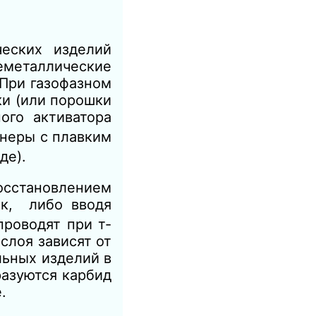
еских изделий
еметаллические
При газофазном
и (или порошки
ого активатора
йнеры с плавким
де).
сстановлением
к, либо вводя
проводят при т-
слоя зависят от
льных изделий в
разуются карбид
.