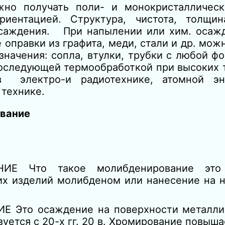
 получать поли- и монокристаллическ
риентацией. Структура, чистота, толщи
ждения. При напылении или хим. осажд
равки из графита, меди, стали и др. можно
начения: сопла, втулки, трубки с любой ф
последующей термообработкой при высоких 
 электро-и радиотехнике, атомной эне
технике.
ование
ИЕ Что такое молибденирование это 
х изделий молибденом или нанесение на н
 Это осаждение на поверхности металли
зуется с 20-х гг. 20 в. Хромирование повыш