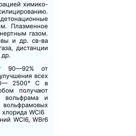
ацией химико-
силицированию.
детонационные
м. Плазменное
нертным газом.
вы и др. св-ва
аза, дистанции
др.
ет 90—92% от
улучшения всех
00— 2500° С в
обом получают
и вольфрама и
е вольфрамовых
и хлорида WCl6
ний WCl6, WBr6