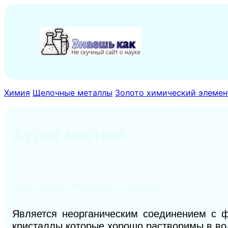
Перейти
к
содержимому
Химия
Щелочные металлы
Золото химический элемент
Аурат магния
Аурат магния Mg(AuO2)2 .
Свойства
Является неорганическим соединением с ф
кристаллы которые хорошо растворимы в во