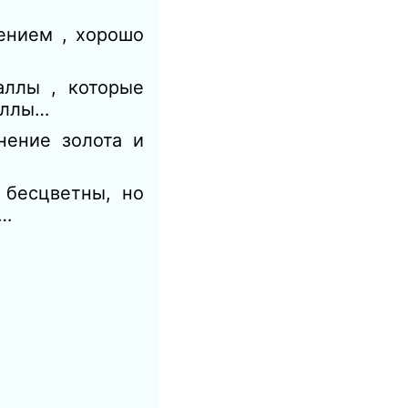
ением , хорошо
аллы , которые
аллы…
нение золота и
 бесцветны, но
с…