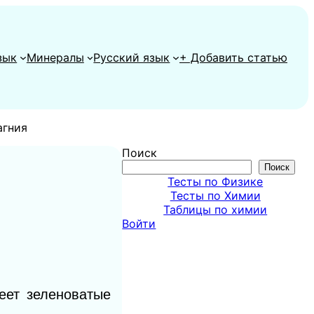
зык
Минералы
Русский язык
+ Добавить статью
агния
Поиск
Поиск
Тесты по Физике
Тесты по Химии
Таблицы по химии
Войти
еет зеленоватые