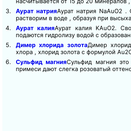
насчитывается от 15 до 20 минералов ,
Аурат натрия
Аурат натрия NaAuO2 . 
растворим в воде , образуя при высы
Аурат калия
Аурат калия KAuO2. Св
подаются гидролизу водой с образова
Димер хлорида золота
Димер хлорид
хлора , хлорид золота с формулой Au2
Сульфид магния
Сульфид магния это
примеси дают слегка розоватый оттен