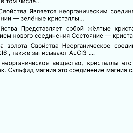
 в том числе…
Свойства Является неорганическим соедин
хании — зелёные кристаллы…
ойства Представляет собой жёлтые крист
нием нового соединения Состояние — крист
а золота Свойства Неорганическое соеди
Cl6 , также записывают AuCl3 ….
 неорганическое вещество, кристаллы его
ок. Сульфид магния это соединение магния 