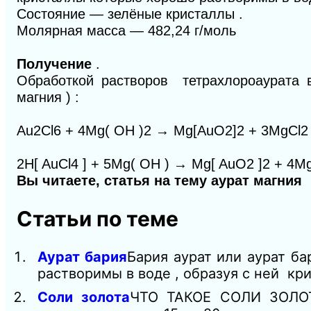
Состояние — зелёные кристаллы .
Молярная масса — 482,24 г/моль
Получение
.
Обработкой растворов тетрахлороаурата в
магния ) :
Au
2
Cl
6
+ 4Mg( OH )
2
→ Mg[AuO
2
]
2
+ 3MgCl
2
2H[ AuCl
4
] + 5Mg( OH ) → Mg[ AuO
2
]
2
+ 4Mg
Вы читаете, статья на тему аурат магния
Статьи по теме
Аурат бария
Бария аурат или аурат б
растворимы в воде , образуя с ней кр
Соли золота
ЧТО ТАКОЕ СОЛИ ЗОЛОТА