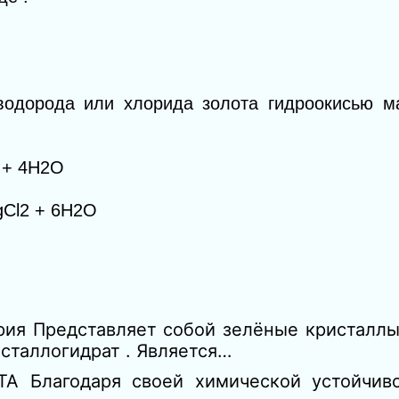
одорода или хлорида золота гидроокисью ма
+ 4H
2
O
Cl
2
+ 6H
2
O
ария Представляет собой зелёные кристалл
исталлогидрат . Является…
 Благодаря своей химической устойчиво